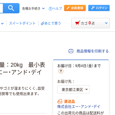
ヘルプ
各種お手続き
0
スイートポイント
あとで買う
カゴ
点
商品情報を印刷する
量：20kg 最小表
お届け日：9月4日（金）まで
00 エー・アンド・デイ
お届け先：
やゴミが溜まりにくく、皿受
厨房等でも使用出来ます。
直送品
株式会社エー・アンド・デイ
この出荷元の商品は配送料が