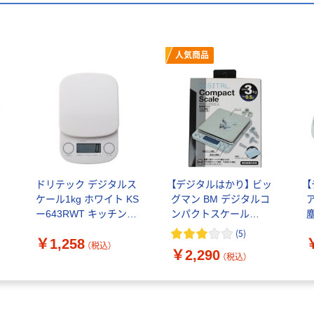
人気商品
ス
ドリテック デジタルス
【デジタルはかり】 ビッ
ケール1kg ホワイト KS
グマン BM デジタルコ
ー643RWT キッチンス
ンパクトスケール
ケール 1個
3kg《取引証明以外用》
(
5
)
￥1,258
BDS-C3K 1個
8
（税込）
￥2,290
（税込）