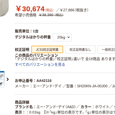
￥30,674
／￥27,886（税抜き）
（税込）
希望小売価格
￥38,390
（税込）
販売単位：1台
デジタルはかりの秤量
JCSS校正証明書
校正証明書なし
一般校正
校正証明
この商品のバリエーション
「デジタルはかりの秤量」「校正証明」違いで 全18商品 ありま
すべてのバリエーションを見る
お申込番号：AA42116
メーカー：エー・アンド・デイ
／型番：SH20KN-JA-00J00
／J
商品詳細
ブランド名
エー・アンド・デイ（A&D）
／
カラー
ホワイト
／
表示：
0.01kg 【※「kg」単位の表示です。「g」単位の表