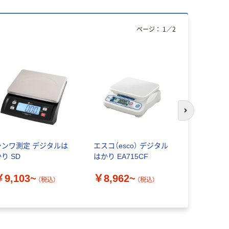
ページ：
1
／
2
人気商品
次のスライド
シンワ測定 デジタルは
エスコ（esco） デジタル
エー・アンド
り SD
はかり EA715CF
ンレス皿(S
ズ/SHシリー
￥9,103~
￥8,962~
10 1台
（税込）
（税込）
￥1,540