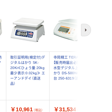
次へ
防
取引証明用(検定付)デ
寺岡精工 TERAOKA
エー・ア
ヤ
ジタルはかり SK-
【販売時届出必要】 防
A&D 防
20Ki≪ひょう量:20kg
水型デジタル上皿は
タルはか
最少表示:0.02kg≫ エ
かり DS-500NK20 1
ーボーイ0.
ーアンドデイ（直送
台 250-6319（直送品）
SL30KWP
品）
8974
￥10,961
￥31,534
￥22,
（税込）
（税込）