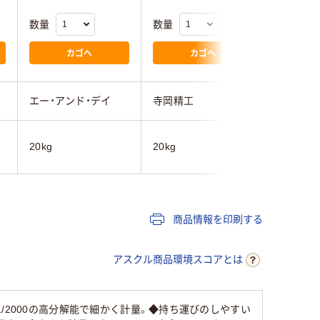
数量
数量
数量
カゴへ
カゴへ
エー・アンド・デイ
寺岡精工
エー・ア
20kg
20kg
30kg
商品情報を印刷する
アスクル商品環境スコアとは
/2000の高分解能で細かく計量。◆持ち運びのしやすい