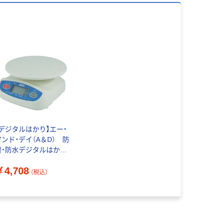
【デジタルはかり】エー・
アンド・デイ（A＆D） 防
塵・防水デジタルはか
り UH3000WP 1台
￥4,708
56-1195
（税込）