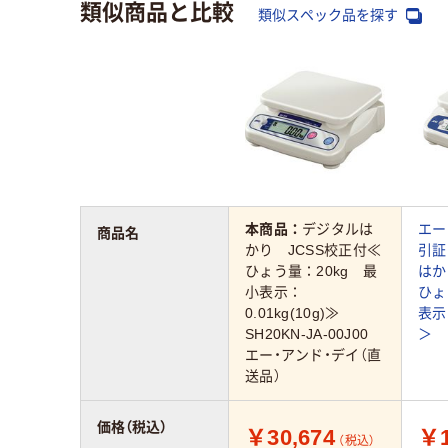
類似商品と比較
類似スペック品を探す
本商品：
デジタルは
エー
商品名
かり JCSS校正付≪
引証
ひょう量：20kg 最
はか
小表示：
ひょ
0.01kg(10g)≫
表示:
SH20KN-JA-00J00
＞
エー・アンド・デイ（直
送品）
価格（税込）
￥30,674
￥1
（税込）