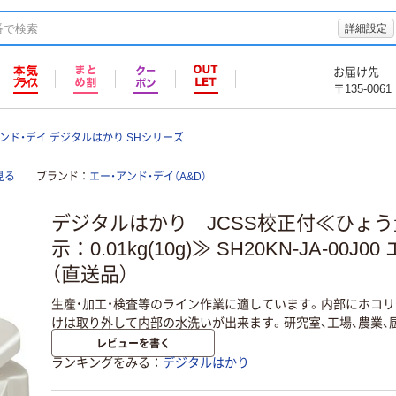
詳細設定
お届け先
〒135-0061
ンド・デイ デジタルはかり SHシリーズ
見る
ブランド
エー・アンド・デイ（A&D）
デジタルはかり JCSS校正付≪ひょう
示：0.01kg(10g)≫ SH20KN-JA-00J
（直送品）
生産・加工・検査等のライン作業に適しています。内部にホコリ
けは取り外して内部の水洗いが出来ます。研究室、工場、農業、
レビューを書く
ランキングをみる
デジタルはかり