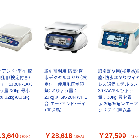
・アンド・デイ 取
取引証明用 防塵・防
取引証明用(検定品)
明用（検定付き）
水デジタルはかり（検
塵・防水はかりワイ
り SJ30K-JA＜
定付 使用地区制限
レス通信モデル SJ-
う量:30kg 最小
無）≪ひょう量：
30KAWP≪ひょう
0.02kg/0.05kg
20kg≫ SK-20KiWP 1
量：30kg 最少表
台 エー・アンド・デイ
示:20g/50g≫エーア
（直送品）
ンドデイ（直送品）
3,640
￥28,618
￥27,599
（税込）
（税込）
（税込）