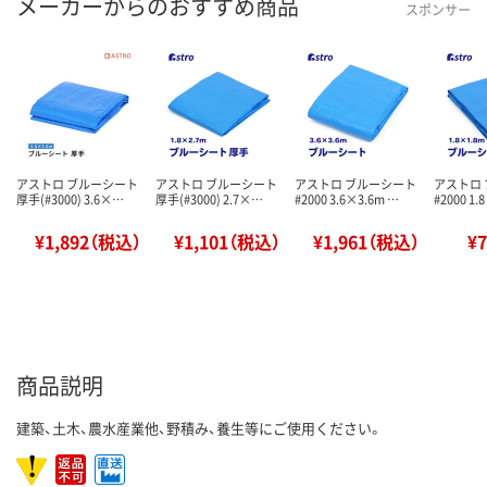
メーカーからのおすすめ商品
スポンサー
アストロ ブルーシート
アストロ ブルーシート
アストロ ブルーシート
アストロ
厚手(#3000) 3.6×…
厚手(#3000) 2.7×…
#2000 3.6×3.6m …
#2000 1.
¥1,892（税込）
¥1,101（税込）
¥1,961（税込）
¥
商品説明
建築、土木、農水産業他、野積み、養生等にご使用ください。