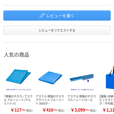
レビューを書く
レビューをリクエストする
人気の商品
「現場のチカラ」 アスク
アスクル 現場のチカラ
アスクル 現場のチカラ
【運搬・収納
ル ブルーシート（アル
プラハトメ ブルーシー
ブルーシートロール
ビッグスト
ミハトメ）
ト 3000タ…
グ／今村紙
￥117～
￥416～
￥3,099～
￥1,1
（税込）
（税込）
（税込）