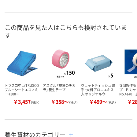
この商品を見た人はこちらも検討されていま
す
トラスコ中山 TRUSCO
アスクル 「現場のチカ
ウェットティッシュ 厚
寺岡製作所
ブルーシートエコノミ
ラ」 養生テープ
手・大判 アロエエキス
プ P-カ
ー #300…
入 オリジナルウ…
No.4140
￥3,457
￥358～
￥499～
￥2
（税込）
（税込）
（税込）
養生資材のカテゴリー