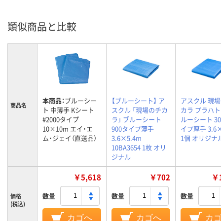
類似商品と比較
本商品：
ブルーシー
【ブルーシート】 ア
アスクル 現
商品名
ト 中薄手 Kシート
スクル 「現場のチカ
カラ プラハト
#2000タイプ
ラ」 ブルーシート
ルーシート 30
10×10m エイ・エ
900タイプ薄手
イプ厚手 3.6×
ム・ジェイ（直送品）
3.6×5.4m
1個 オリジナ
10BA3654 1枚 オリ
ジナル
￥5,618
￥702
￥1
数量
数量
数量
価格
(税込)
カゴへ
カゴへ
カ