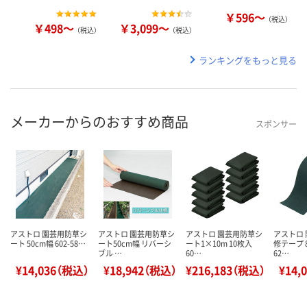
￥596～
（税込）
￥498～
￥3,099～
（税込）
（税込）
ランキングをもっと見る
メーカーからのおすすめ商品
スポンサー
アストロ 園芸用防草シ
アストロ 園芸用防草シ
アストロ 園芸用防草シ
アストロ
ート 50cm幅 602-58…
ート50cm幅 リバーシ
ート1×10m 10枚入
修テープ 
ブル …
60…
62…
¥14,036（税込）
¥18,942（税込）
¥216,183（税込）
¥14,