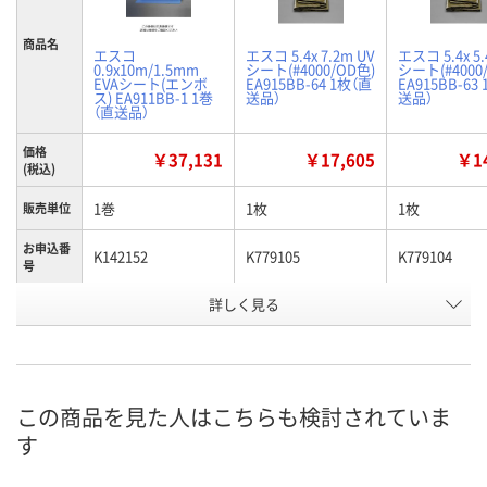
商品名
エスコ
エスコ 5.4x 7.2m UV
エスコ 5.4x 5.
0.9x10m/1.5mm
シート(#4000/OD色)
シート(#4000
EVAシート(エンボ
EA915BB-64 1枚（直
EA915BB-63
ス) EA911BB-1 1巻
送品）
送品）
（直送品）
価格
￥37,131
￥17,605
￥14
(税込)
1巻
1枚
1枚
販売単位
お申込番
K142152
K779105
K779104
号
詳しく見る
あり
あり
あり
在庫
8月24日（月）まで
8月24日（月）まで
8月24日（月）
お届け日
数量
数量
数量
この商品を見た人はこちらも検討されていま
す
カゴへ
カゴへ
カ