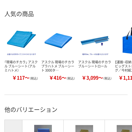
人気の商品
「現場のチカラ」 アスク
アスクル 現場のチカラ
アスクル 現場のチカラ
【運搬・収納
ル ブルーシート（アル
プラハトメ ブルーシー
ブルーシートロール
ビッグスト
ミハトメ）
ト 3000タ…
グ／今村紙
￥117～
￥416～
￥3,099～
￥1,1
（税込）
（税込）
（税込）
他のバリエーション