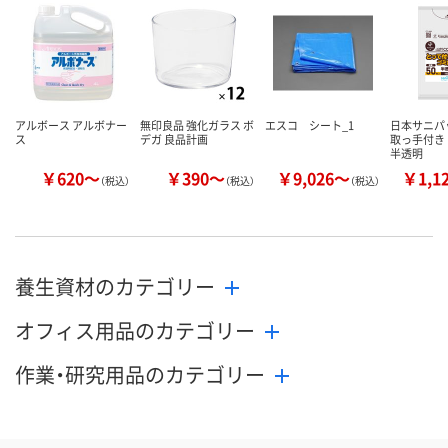
アルボース アルボナー
無印良品 強化ガラス ボ
エスコ シート_1
日本サニパ
ス
デガ 良品計画
取っ手付き n
半透明
￥620～
￥390～
￥9,026～
￥1,1
（税込）
（税込）
（税込）
養生資材のカテゴリー
オフィス用品のカテゴリー
作業・研究用品のカテゴリー