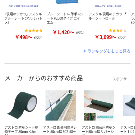
「現場のチカラ」 アスクル
ブルーシート 中薄手 Kシ
アスクル 現場のチカラ ブ
ア
ブルーシート（アルミハト
ート #2000タイプ エイ･
ルーシートロール
ラ
メ）
エム…
3
￥1,420～
（税込）
￥498～
￥3,099～
（税込）
（税込）
ランキングをもっと見る
メーカーからのおすすめ商品
スポンサー
アストロ 防草シート補
アストロ 園芸用防草シ
アストロ 園芸用防草シ
アストロ
修テープ 80mm×5m
ート 50cm幅 602-58…
ート50cm幅 リバーシ
ート 1×2m