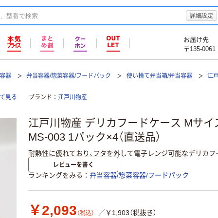
詳細設定
お届け先
〒135-0061
て容器
弁当容器/惣菜容器/フードパック
使い捨て弁当箱/弁当容器
江
全て見る
ブランド
江戸川物産
江戸川物産 デリカフードケース Mサイズ
MS-003 1パック×4（直送品）
耐熱性に優れており、フタを外して電子レンジ可能なデリカフ
レビューを書く
ランキングをみる
弁当容器/惣菜容器/フードパック
￥2,093
／￥1,903（税抜き）
（税込）