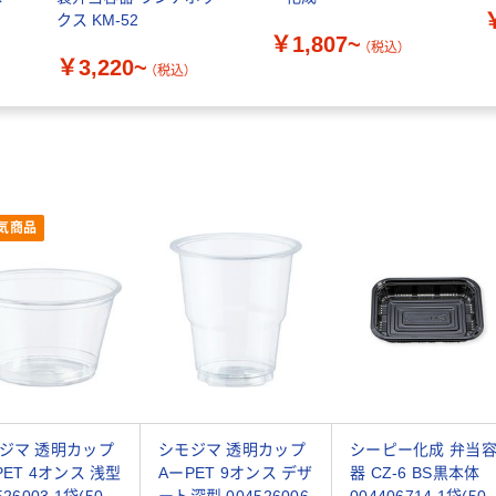
クス KM-52
￥1,807~
（税込）
￥3,220~
（税込）
気商品
ジマ 透明カップ
シモジマ 透明カップ
シーピー化成 弁当
PET 4オンス 浅型
AーPET 9オンス デザ
器 CZ-6 BS黒本体
526003 1袋(50
ート深型 004526006
004406714 1袋(50