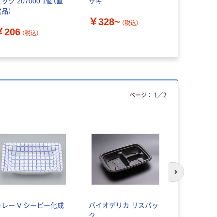
ック 207000 1個（直
ザキ
弁当カップ
送品）
対応
￥328~
（税込）
￥206
￥168~
（税込）
ページ：
1
／
2
次のスライド
トレー V シーピー化成
バイオデリカ リスパッ
PPカップ 
ク
74mm