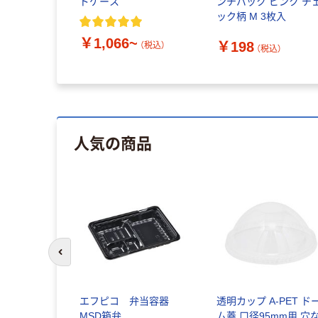
 ペーパータ
ドケース
ンチパック ピンク チ
トタイプ エ
ック柄 M 3枚入
￥1,066~
￥198
（税込）
税込）
（税込）
人気の商品
前のスライドへ
エフピコ 弁当容器
透明カップ A-PET ド
MSD箱弁
ム蓋 口径95mm用 穴