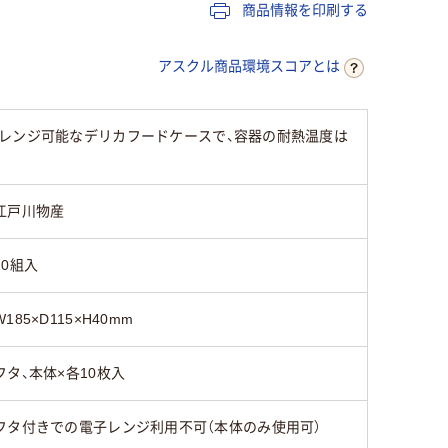
商品情報を印刷する
アスクル商品環境スコアとは
レンジ可能なデリカフードケースで、容器の耐熱温度は
江戸川物産
10組入
W185×D115×H40mm
フタ、本体×各10枚入
フタ付きでの電子レンジ利用不可（本体のみ使用可）