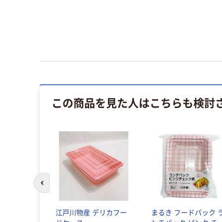
この商品を見た人はこちらも検討
前のスライドへ
ル 中判 パ
江戸川物産 デリカフー
まるき フードパック 