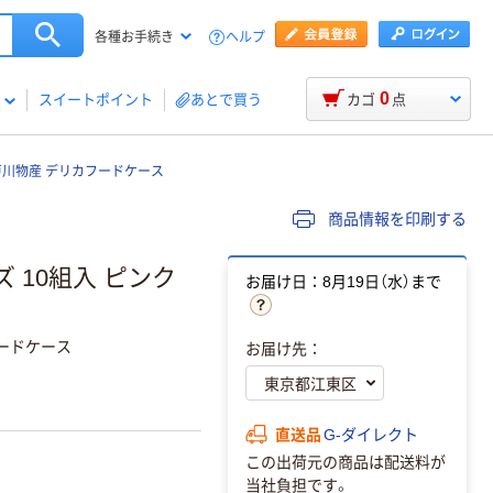
ヘルプ
各種お手続き
0
スイートポイント
あとで買う
カゴ
点
戸川物産 デリカフードケース
商品情報を印刷する
 10組入 ピンク
お届け日：8月19日（水）まで
ードケース
お届け先：
直送品
G-ダイレクト
この出荷元の商品は配送料が
当社負担です。