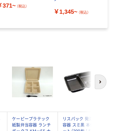
￥371~
（税込）
￥1,345~
￥346~
（税込）
次へ
容
ケーピープラテック
リスパック 発泡弁当
エフピコ
紙製弁当容器 ランチ
容器 スミ黒 本体 1セ
ー23ー2
ボックス KMー55 ナ
ット（200枚：50枚入
CP58025