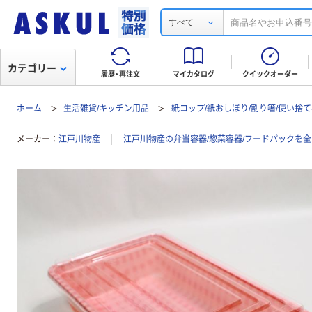
すべて
カテゴリー
履歴・再注文
マイカタログ
クイックオーダー
ホーム
生活雑貨/キッチン用品
紙コップ/紙おしぼり/割り箸/使い捨
メーカー
江戸川物産
江戸川物産の弁当容器/惣菜容器/フードパックを