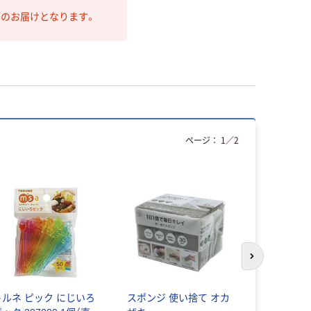
第のお届けとなります。
ページ：
1
／
2
次のスライド
トルネ ピック にじいろ
スポンジ 使い捨て オカ
まるき お