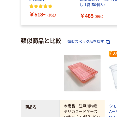
し 1袋（50個入）
￥518~
￥485
（税込）
（税込）
類似商品と比較
類似スペック品を探す
人
本商品：
江戸川物産
シモ
商品名
デリカフードケース
Aー
Mサイズ 10組入 ピン
004