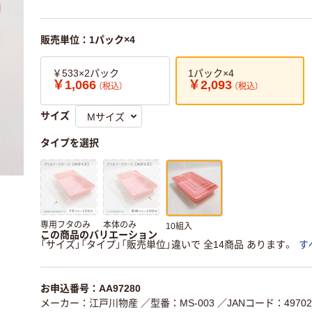
販売単位：1パック×4
￥533×2パック
1パック×4
￥1,066
￥2,093
（税込）
（税込）
サイズ
タイプを選択
専用フタのみ
本体のみ
10組入
この商品のバリエーション
「サイズ」「タイプ」「販売単位」違いで 全14商品 あります。
す
お申込番号：AA97280
メーカー：江戸川物産
／型番：MS-003
／JANコード：497021