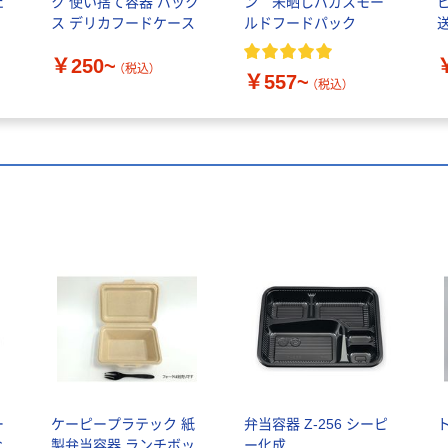
ェ
ク 使い捨て容器 パック
ン 未晒しバガスモー
ピ
ス デリカフードケース
ルドフードパック
￥250~
（税込）
￥557~
（税込）
ー
ケーピープラテック 紙
弁当容器 Z-256 シーピ
な
製弁当容器 ランチボッ
ー化成