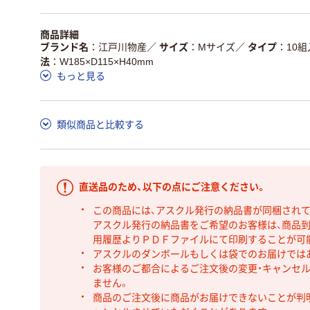
商品詳細
ブランド名
江戸川物産
／
サイズ
Mサイズ
／
タイプ
10組
法
W185×D115×H40mm
もっと見る
類似商品と比較する
直送品のため、以下の点にご注意ください。
この商品には、アスクル発行の納品書が同梱され
アスクル発行の納品書をご希望のお客様は、商品到
用履歴よりＰＤＦファイルにて印刷することが可
アスクルのダンボールもしくは袋でのお届けでは
お客様のご都合によるご注文後の変更・キャンセル
ません。
商品のご注文後に商品がお届けできないことが判