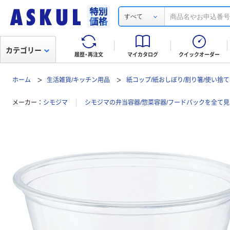
すべて
カテゴリー
履歴・再注文
マイカタログ
クイックオーダー
ホーム
生活雑貨/キッチン用品
紙コップ/紙おしぼり/割り箸/使い捨
メーカー
シモジマ
シモジマの弁当容器/惣菜容器/フードパックを全て見