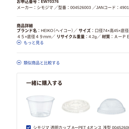
お申込番号：EW70376
メーカー：シモジマ
／型番：004526003
／JANコード：49017
商品詳細
ブランド名
HEIKO（ヘイコー）
／
サイズ
口径74×高45×底径
４５×底径４９ｍｍ
／
リサイクル重量
4.2g
／
材質
ＡーＰ
もっと見る
類似商品と比較する
一緒に購入する
シモジマ 透明カップ AーPET 4オンス 浅型 00452600