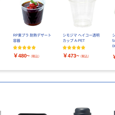
RP東プラ 耐熱デザート
シモジマ ヘイコー透明
容器
カップ A-PET
0
￥480~
￥473~
（税込）
（税込）