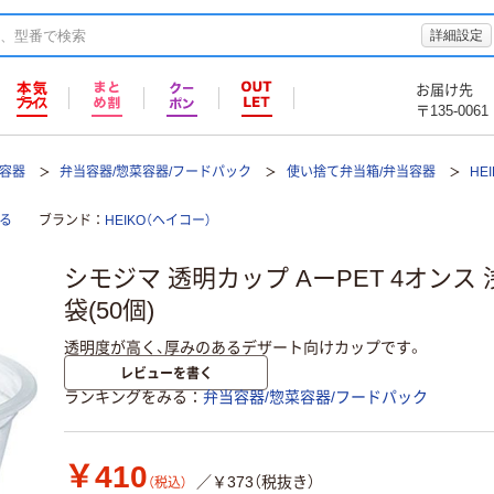
詳細設定
お届け先
〒135-0061
て容器
弁当容器/惣菜容器/フードパック
使い捨て弁当箱/弁当容器
HE
る
ブランド
HEIKO（ヘイコー）
シモジマ 透明カップ AーPET 4オンス 浅型 
袋(50個)
透明度が高く、厚みのあるデザート向けカップです。
レビューを書く
ランキングをみる
弁当容器/惣菜容器/フードパック
￥410
／￥373（税抜き）
（税込）