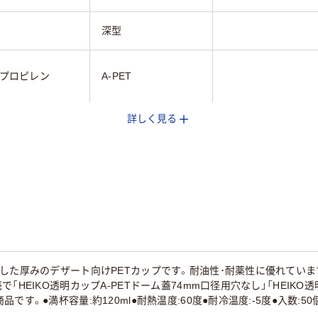
深型
プロピレン
A-PET
詳しく見る
あり
あり
℃
60℃
した厚みのデザート向けPETカップです。耐油性･耐薬性に優れてい
「HEIKO透明カップA-PETドーム蓋74mm口径用穴なし」「HEIKO
です。●満杯容量:約120ml●耐熱温度:60度●耐冷温度:-5度●入数:50