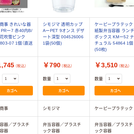
商事 きれいな器
シモジマ 透明カップ
ケーピープラテック
PRー7 赤40内B/
AーPET 9オンス デザ
紙製弁当容器 ラン
花吹雪ピンク
ート深型 004526006
ボックス KMー52 
6803-07 1個（直送
1袋(50個)
チュラル 54864 1個
(50枚)
,745
￥790
￥3,510
（税込）
（税込）
（税込）
数量
数量
カゴへ
カゴへ
カゴへ
商事
シモジマ
ケーピープラテック
容器／プラスチ
弁当容器／プラスチ
弁当容器／プラスチ
容器
ック容器
ック容器