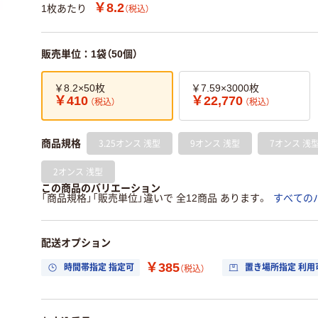
￥8.2
1枚あたり
（税込）
販売単位：1袋（50個）
￥8.2×50枚
￥7.59×3000枚
￥410
￥22,770
（税込）
（税込）
3.25オンス 浅型
9オンス 浅型
7オンス 浅
商品規格
2オンス 浅型
この商品のバリエーション
「商品規格」「販売単位」違いで 全12商品 あります。
すべての
配送オプション
￥385
時間帯指定 指定可
置き場所指定 利用
（税込）