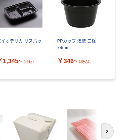
バイオデリカ リスパッ
PPカップ 浅型 口径
ク
74mm
￥1,345~
￥346~
（税込）
（税込）
次へ