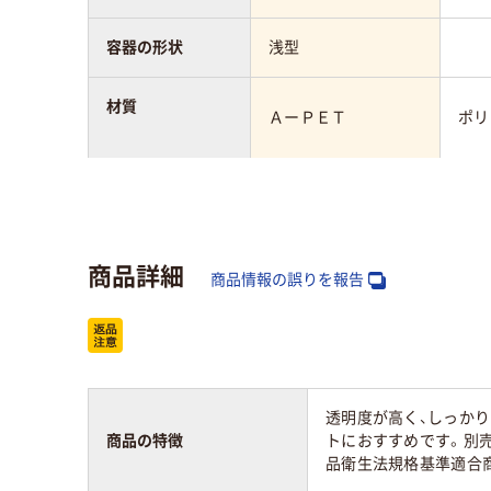
容器の形状
浅型
材質
ＡーＰＥＴ
ポリ
耐油性
あり
耐熱温度
60℃
100
商品詳細
商品情報の誤りを報告
透明度が高く、しっかり
商品の特徴
トにおすすめです。別売で
品衛生法規格基準適合商品