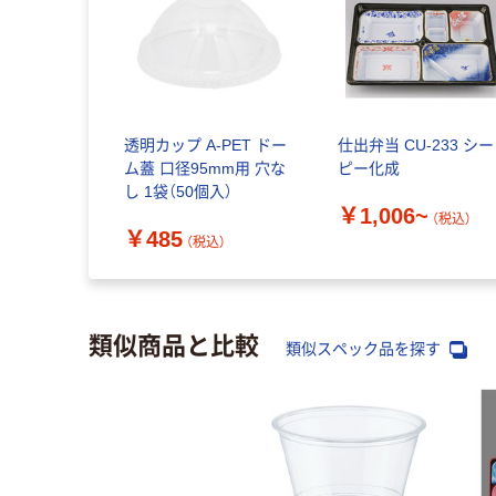
透明カップ A-PET ドー
仕出弁当 CU-233 シー
ム蓋 口径95mm用 穴な
ピー化成
し 1袋（50個入）
￥1,006~
（税込）
￥485
（税込）
類似商品と比較
類似スペック品を探す