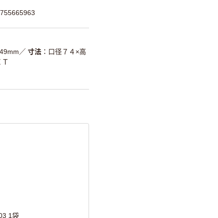
55665963
49mm
／
寸法
口径７４×高
ＥＴ
3 1袋