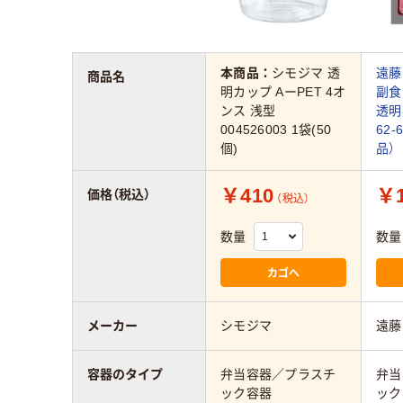
本商品：
シモジマ 透
遠藤
商品名
明カップ AーPET 4オ
副食 
ンス 浅型
透明
004526003 1袋(50
62-
個)
品）
￥410
￥1
価格（税込）
（税込）
数量
数量
カゴへ
メーカー
シモジマ
遠藤
容器のタイプ
弁当容器／プラスチ
弁当
ック容器
ック