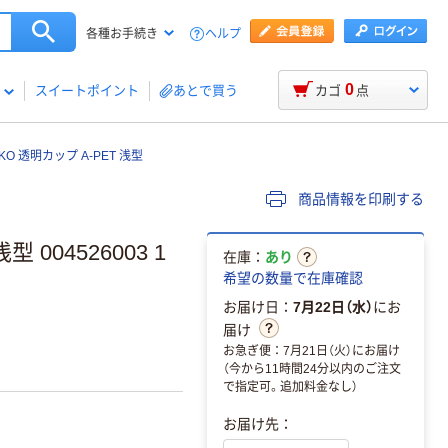
ヘルプ
各種お手続き
0
スイートポイント
あとで買う
カゴ
点
IKO 透明カップ A-PET 浅型
商品情報を印刷する
004526003 1
在庫：
あり
希望の数量で在庫確認
お届け日：
7月22日（水）
にお
届け
お急ぎ便：7月21日（火）にお届け
（今から11時間24分以内のご注文
で指定可。追加料金なし）
お届け先：