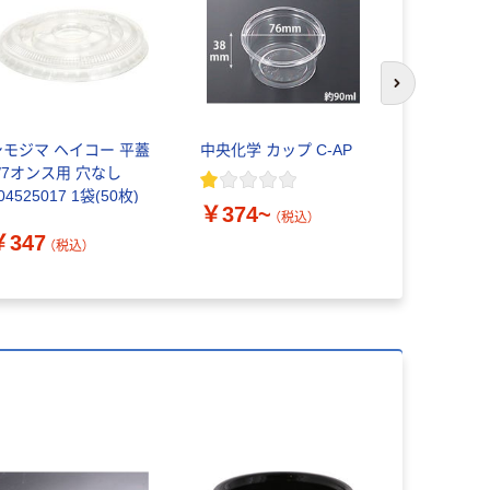
次のスライド
シモジマ ヘイコー 平蓋
中央化学 カップ C-AP
デザート
5/7オンス用 穴なし
100mm
04525017 1袋(50枚)
￥374~
（税込）
￥420~
￥347
（税込）