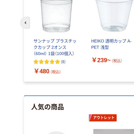
前のスライドへ
イコー透明カ
サンナップ プラスチッ
HEIKO 透明カップ A-
クカップ 2オンス
PET 浅型
（60ml） 1袋（100個入）
￥239~
税込）
（税込）
(
8
)
￥480
（税込）
人気の商品
アウトレット