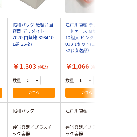
協和パック 紙製弁当
江戸川物産 デリカフ
リスパッ
チ
容器 デリメイト
ードケース Mサイズ
容器 スミ
ナ
7070 白無地 626410
10組入 ピンク MS-
ット（20
1袋(25枚)
003 1セット(1パック
×4袋）
×2)（直送品）
￥1,303
￥1,066
￥1,8
（税込）
（税込）
数量
数量
数量
カゴへ
カゴへ
協和パック
江戸川物産
リスパッ
弁当容器／プラスチ
弁当容器／プラスチ
弁当容器
ック容器
ック容器
ック容器