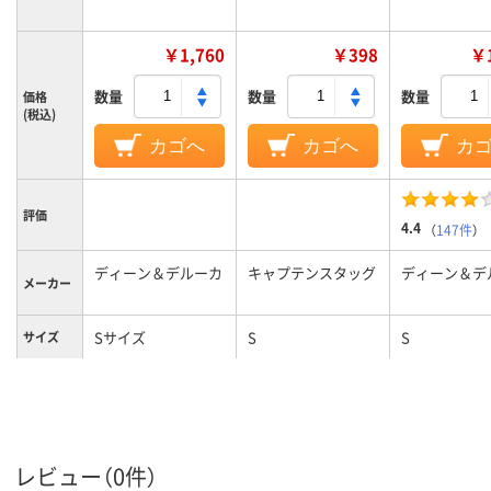
￥1,760
￥398
￥1
数量
数量
数量
価格
(税込)
カゴへ
カゴへ
カ
評価
4.4
（
147件
）
ディーン＆デルーカ
キャプテンスタッグ
ディーン＆デ
メーカー
Sサイズ
S
S
サイズ
レビュー（0件）