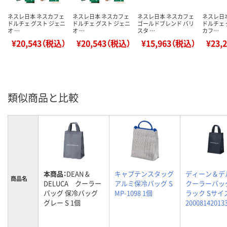
ネスレ日本 ネスカフェ
ネスレ日本 ネスカフェ
ネスレ日本 ネスカフェ
ネスレ日
ドルチェ グスト ジェニ
ドルチェ グスト ジェニ
ゴールドブレンド バリ
ドルチェ 
オ …
オ …
スタ …
カフ…
¥20,543（税込）
¥20,543（税込）
¥15,963（税込）
¥23,
類似商品と比較
本商品：
DEAN &
キャプテンスタッグ
ディーン＆デ
商品名
DELUCA クーラー
アルミ保冷バッグ S
クーラーバッ
バッグ 保冷バッグ
MP-1098 1個
ラック Sサイ
グレー S 1個
20008142013