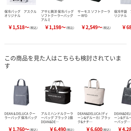
保冷バッグ アスクル
アサヒ興洋 保冷バッグ
サーモス ソフトクーラ
保冷平袋 
オリジナル
ソフトクーラーバッグ
ー RFD
リジナル
アルミ
￥1,518～
￥1,198～
￥2,549～
￥6
（税込）
（税込）
（税込）
この商品を見た人はこちらも検討されていま
す
DEAN & DELUCA クー
アルミハンドルクーラ
DEAN&DELUCA（ディ
DEAN&DE
ラーバッグ 保冷バッグ
ーバッグ ブラック 1個
ーン&デルーカ） ブラッ
ーン&デルー
DEAN&DE…
ク&ナチ…
ーバッグ…
￥1,760～
￥6,490
￥6,600
￥4,2
（税込）
（税込）
（税込）