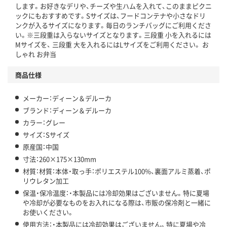
します。お好きなデリや、チーズや生ハムを入れて、このままピクニ
ックにもおすすめです。Sサイズは、フードコンテナや小さなドリ
ンクが入るサイズになります。毎日のランチバッグにご利用くださ
い。※三段重は入らないサイズとなります。三段重 小を入れるには
Mサイズを、 三段重 大を入れるにはLサイズをご利用ください。 お
しゃれ お弁当
商品仕様
メーカー：ディーン＆デルーカ
ブランド：ディーン＆デルーカ
カラー：グレー
サイズ：Sサイズ
原産国：中国
寸法：260×175×130mm
材質：材質：本体・取っ手：ポリエステル100%、裏面アルミ蒸着、ポ
リウレタン加工
保温・保冷温度：・本製品には冷却効果はございません。特に夏場
や冷却が必要なものをお入れになる際は、市販の保冷剤と一緒に
お使いください。
使用方法：・本製品には冷却効果はございません。特に夏場や冷