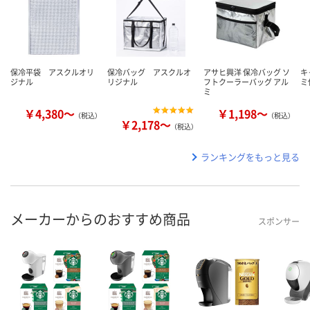
保冷平袋 アスクルオリ
保冷バッグ アスクルオ
アサヒ興洋 保冷バッグ ソ
キ
ジナル
リジナル
フトクーラーバッグ アル
ミ
ミ
￥4,380～
￥1,198～
（税込）
（税込）
￥2,178～
（税込）
ランキングをもっと見る
メーカーからのおすすめ商品
スポンサー