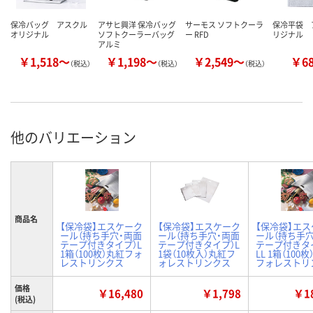
保冷バッグ アスクル
アサヒ興洋 保冷バッグ
サーモス ソフトクーラ
保冷平袋 
オリジナル
ソフトクーラーバッグ
ー RFD
リジナル
アルミ
￥1,518～
￥1,198～
￥2,549～
￥6
（税込）
（税込）
（税込）
他のバリエーション
商品名
【保冷袋】エスケーク
【保冷袋】エスケーク
【保冷袋】エ
ール（持ち手穴・両面
ール（持ち手穴・両面
ール（持ち手穴
テープ付きタイプ）L
テープ付きタイプ）L
テープ付きタ
1箱（100枚）丸紅フォ
1袋（10枚入）丸紅フ
LL 1箱（100
レストリンクス
ォレストリンクス
フォレストリ
価格
￥16,480
￥1,798
￥18
(税込)