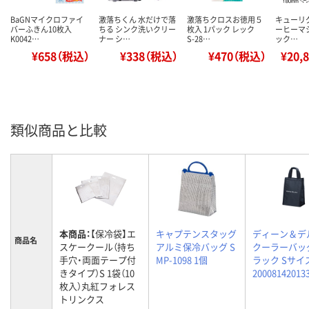
BaGNマイクロファイ
激落ちくん 水だけで落
激落ちクロスお徳用５
キューリグ 
バーふきん10枚入
ちる シンク洗いクリー
枚入 1パック レック
ーヒーマ
K0042…
ナー シ…
S-28…
ック…
¥658（税込）
¥338（税込）
¥470（税込）
¥20,
類似商品と比較
本商品：
【保冷袋】エ
キャプテンスタッグ
ディーン＆デ
商品名
スケークール（持ち
アルミ保冷バッグ S
クーラーバッ
手穴・両面テープ付
MP-1098 1個
ラック Sサイ
きタイプ）S 1袋（10
20008142013
枚入）丸紅フォレス
トリンクス