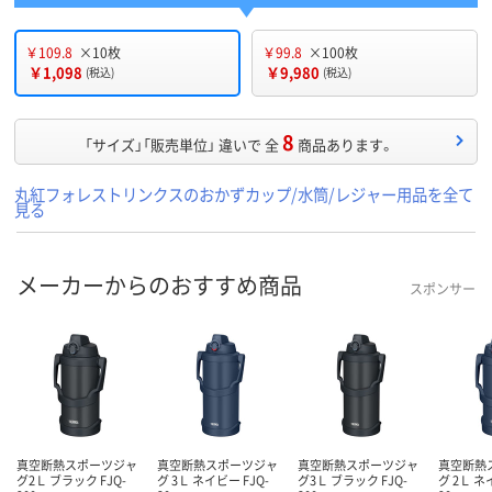
￥109.8
×10枚
￥99.8
×100枚
￥1,098
￥9,980
(税込)
(税込)
8
「サイズ」「販売単位」 違いで 全
商品あります。
丸紅フォレストリンクスのおかずカップ/水筒/レジャー用品を全て
見る
メーカーからのおすすめ商品
スポンサー
真空断熱スポーツジャ
真空断熱スポーツジャ
真空断熱スポーツジャ
真空断熱
グ2Ｌ ブラック FJQ-
グ 3Ｌ ネイビー FJQ-
グ3Ｌ ブラック FJQ-
グ 2Ｌ ネ