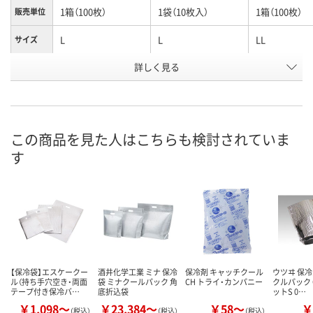
1箱（100枚）
1袋（10枚入）
1箱（100枚）
販売単位
L
L
LL
サイズ
お申込番
詳しく見る
WN77311
WN77251
WN77310
号
3点
あり
2点
在庫
8月11日（火）
8月11日（火）
8月11日（火）
お届け日
この商品を見た人はこちらも検討されていま
す
数量
数量
数量
カゴへ
カゴへ
カ
【保冷袋】エスケークー
酒井化学工業 ミナ 保冷
保冷剤 キャッチクール
ウツヰ 保冷
ル（持ち手穴空き・両面
袋 ミナクールパック 角
CH トライ・カンパニー
クルパック G
テープ付き保冷バ…
底折込袋
ットS 0…
￥1,098～
￥23,384～
￥58～
￥
（税込）
（税込）
（税込）