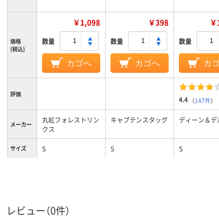
￥1,098
￥398
￥1
数量
数量
数量
価格
(税込)
カゴへ
カゴへ
カ
評価
4.4
（
147件
）
丸紅フォレストリン
キャプテンスタッグ
ディーン＆デ
メーカー
クス
S
S
S
サイズ
レビュー（0件）