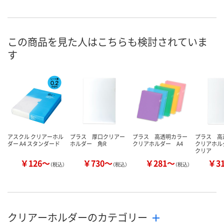
3点
あり
在庫
8月11日（火）
8月11日（火）
お届け日
この商品を見た人はこちらも検討されていま
す
数量
数量
カゴへ
カゴへ
アスクル クリアーホル
プラス 厚口クリアー
プラス 高透明カラー
プラス 高
ダー A4 スタンダード
ホルダー 角R
クリアホルダー A4
クリアホル
クリア
￥126～
￥730～
￥281～
￥3
（税込）
（税込）
（税込）
クリアーホルダーのカテゴリー