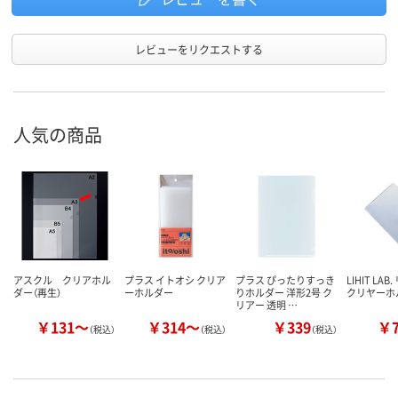
レビューをリクエストする
人気の商品
アスクル クリアホル
プラス イトオシ クリア
プラス ぴったりすっき
LIHIT LA
ダー（再生）
ーホルダー
りホルダー 洋形2号 ク
クリヤーホ
リアー 透明 …
￥131～
￥314～
￥339
￥
（税込）
（税込）
（税込）