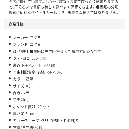
強度に優れています。しかも、書類が隅までぴったり納まりますの
で、不ぞろいな書類も美しく見やすく保管できます。●書類の分類・
検索に便利なタイトルシール付き。※完全な透明ではありません。
商品仕様
メーカー：コクヨ
ブランド：コクヨ
商品説明：●表紙に再生PPを使った環境対応商品です。
タテ・ヨコ：220・158
厚み：R-PPシート：200μm
再生材配合率：表紙：R-PP70％
カラー：透明
サイズ：A5
向き：タテ
マチ：なし
ポケット数：1ポケット
厚さ：0.2mm
カラーグループ：クリア(透明・半透明)系
材質：再生PP70％