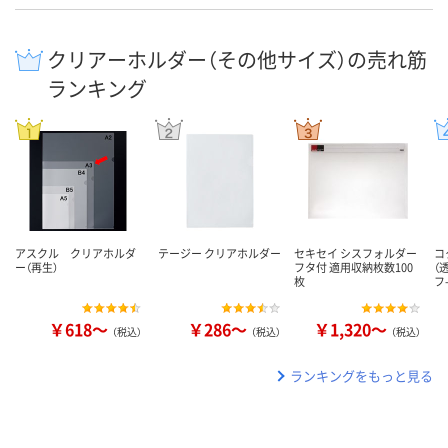
クリアーホルダー（その他サイズ）の売れ筋
ランキング
アスクル クリアホルダ
テージー クリアホルダー
セキセイ シスフォルダー
コ
ー（再生）
フタ付 適用収納枚数100
（
枚
フ
￥618～
￥286～
￥1,320～
（税込）
（税込）
（税込）
ランキングをもっと見る