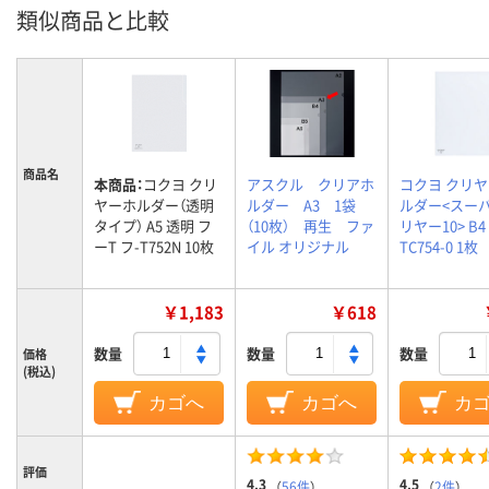
類似商品と比較
商品名
本商品：
コクヨ クリ
アスクル クリアホ
コクヨ クリ
ヤーホルダー（透明
ルダー A3 1袋
ルダー<スー
タイプ） A5 透明 フ
（10枚） 再生 ファ
リヤー10> B4
ーT フ-T752N 10枚
イル オリジナル
TC754-0 1枚
￥1,183
￥618
数量
数量
数量
価格
(税込)
カゴへ
カゴへ
カ
評価
4.3
4.5
（
56件
）
（
2件
）