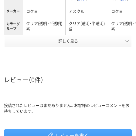
コクヨ
アスクル
コクヨ
メーカー
クリア(透明・半透明)
クリア(透明・半透明)
クリア(透明・
カラーグ
ループ
系
系
系
詳しく見る
0.2mm
0.25mm
0.2mm
厚さ
A5
A3
B4
サイズ
タテ
タテ
タテ
向き
アスクル
レビュー（0件）
商品環境
35
100
スコア
投稿されたレビューはまだありません。お客様のレビューコメントをお
待ちしています。
レビューを書く