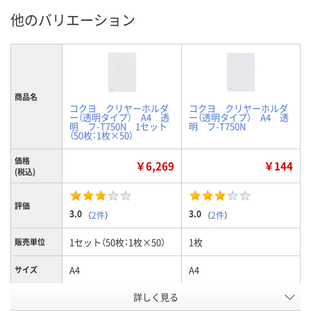
他のバリエーション
商品名
コクヨ クリヤーホルダ
コクヨ クリヤーホルダ
ー（透明タイプ） A4 透
ー（透明タイプ） A4 透
明 フ-T750N 1セット
明 フ-T750N
（50枚：1枚×50）
価格
￥6,269
￥144
(税込)
評価
3.0
3.0
（
2件
）
（
2件
）
1セット（50枚：1枚×50）
1枚
販売単位
A4
A4
サイズ
詳しく見る
4239953
9047993
お申込番号