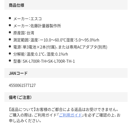
商品仕様
メーカー：エスコ
メーカー：佐藤計量器製作所
原産国：台湾
測定範囲：温度：ー10.0～60.0℃湿度：5.0～95.0%rh
電源：単3電池×2本(付属)、または専用ACアダプタ(別売)
分解能：温度:0.1℃、湿度:0.1%rh
型番：SK-L700R-TH+SK-L700R-TH-1
JANコード
4550061577127
備考（ご注意）
【返品について】お客様のご都合による返品はお受けできません。
ご購入の際は、ご利用ガイド「
ご利用ガイド
」を必ずご確認の上、お
申し込みください。