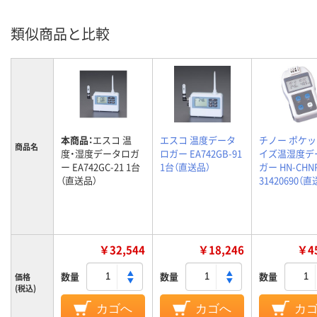
類似商品と比較
本商品：
エスコ 温
エスコ 温度データ
チノー ポケ
商品名
度・湿度データロガ
ロガー EA742GB-91
イズ温湿度デ
ー EA742GC-21 1台
1台（直送品）
ガー HN-CHN
（直送品）
31420690（
￥32,544
￥18,246
￥45
数量
数量
数量
価格
(税込)
カゴへ
カゴへ
カ