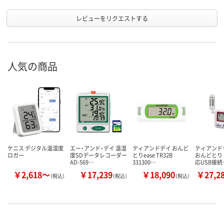
レビューをリクエストする
人気の商品
ケニス デジタル温湿度
エー・アンド・デイ 温湿
ティアンドデイ おんど
ティアンドデ
ロガー
度SDデータレコーダー
とりease TR32B
おんどとり
AD-569…
331300…
応USB接続
￥2,618～
￥17,239
￥18,090
￥27,2
（税込）
（税込）
（税込）