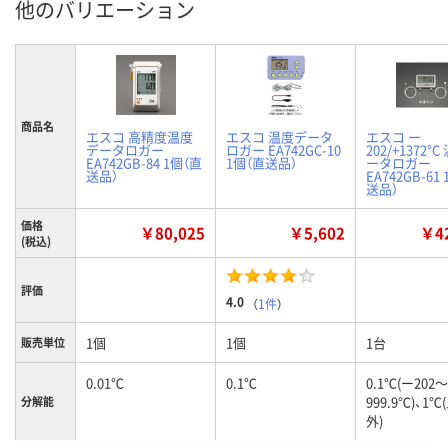
他のバリエーション
商品名
エスコ 高精度温度
エスコ 温度データ
エスコ ー
データロガー
ロガー EA742GC-10
202/+1372°
EA742GB-84 1個（直
1個（直送品）
ータロガー
送品）
EA742GB-61
送品）
価格
￥80,025
￥5,602
￥42
(税込)
評価
4.0
（
1件
）
1個
1個
1台
販売単位
0.01℃
0.1℃
0.1℃(ー202～
999.9℃)、1
分解能
外)