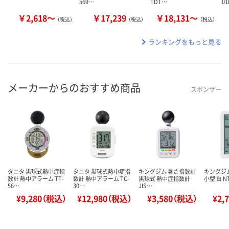
569…
TDT…
0
￥2,618～
￥17,239
￥18,131～
（税込）
（税込）
（税込）
ランキングをもっと見る
メーカーからのおすすめ商品
スポンサー
タニタ 黒球式熱中症指
タニタ 黒球式熱中症指
キングジム 暑さ指数計
キングジ
数計 熱中アラーム TT-
数計 熱中アラーム TC-
黒球式 熱中症指数計
小型 白 NT
56…
30…
JIS…
¥9,280（税込）
¥12,980（税込）
¥3,580（税込）
¥2,