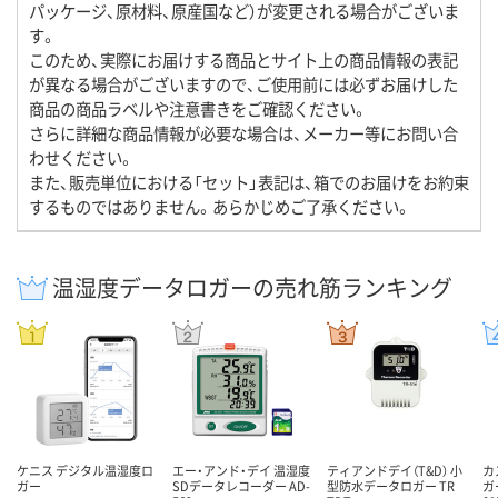
パッケージ、原材料、原産国など）が変更される場合がございま
す。
このため、実際にお届けする商品とサイト上の商品情報の表記
が異なる場合がございますので、ご使用前には必ずお届けした
商品の商品ラベルや注意書きをご確認ください。
さらに詳細な商品情報が必要な場合は、メーカー等にお問い合
わせください。
また、販売単位における「セット」表記は、箱でのお届けをお約束
するものではありません。あらかじめご了承ください。
温湿度データロガーの売れ筋ランキング
ケニス デジタル温湿度ロ
エー・アンド・デイ 温湿度
ティアンドデイ（T&D） 小
カ
ガー
SDデータレコーダー AD-
型防水データロガー TR
ガ