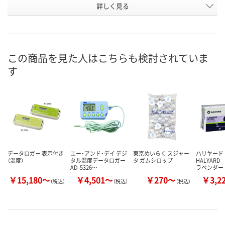
詳しく見る
TL-5903リチウム電
CR2032×2個(付属)
単3電池×4本
電源
池(付属)
63(W)×33(D)×103(
69(W)×19(D)×45(H
158(W)×40(D
サイズ
H)mm
)mm
(H)mm
この商品を見た人はこちらも検討されていま
お申込番
W598551
U523825
N313504
す
号
わずか
あり
わずか
在庫
8月26日（水）まで
8月24日（月）まで
8月24日（月）
お届け日
数量
数量
数量
データロガー 表示付き
エー・アンド・デイ デジ
東京めいらく スジャー
ハリヤード
カゴへ
カゴへ
カ
（温度）
タル温度データロガー
タ ガムシロップ
HALYAR
AD-5326…
ラベンダー
￥15,180～
￥4,501～
￥270～
￥3,2
（税込）
（税込）
（税込）