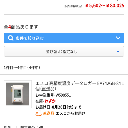
￥5,602
～
￥80,025
販売価格（税込）
全
4
商品あります
条件で絞り込む
並び替え：指定なし
1件目～4件目（4件中）
エスコ 高精度温度データロガー EA742GB-84 1
個（直送品）
お申込番号：W598551
在庫：
わずか
お届け日：
8月26日（水）まで
直送品
エスコからお届け
型番
販売単位
1個