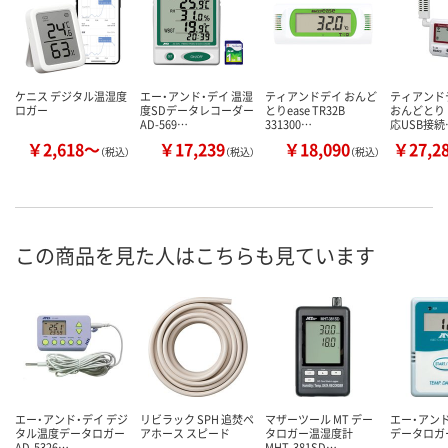
ケニス デジタル温湿度
エー・アンド・デイ 温湿
ティアンドデイ おんど
ティアンドデ
ロガー
度SDデータレコーダー
とりease TR32B
おんどとり
AD-569…
331300…
応USB接続
￥2,618～
￥17,239
￥18,090
￥27,2
（税込）
（税込）
（税込）
この商品を見た人はこちらも見ています
エー・アンド・デイ デジ
リビラック SPH 追焚ペ
マザーツール MT デー
エー・アンド
タル温度データロガー
アホース スピード
タロガー温湿度計
データロガー 
AD-5326…
MHT-381SD…