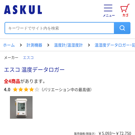
カゴ
メニュー
ホーム
計測機器
温度計/温湿度計
温湿度データロガー・
メーカー
エスコ
エスコ 温度データロガー
全4商品
があります。
4.0
（バリエーション中の最高値）
￥5,093～￥72,750
販売価格（税抜き）