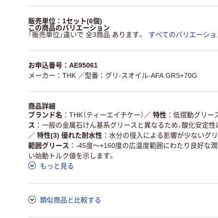
販売単位：1セット(6個)
この商品のバリエーション
「販売単位」違いで 全3商品 あります。
すべてのバリエーショ
お申込番号：AE95061
メーカー：THK
／型番：グリ-スオイル-AFA.GRS+70G
商品詳細
ブランド名
THK（ティーエイチケー）
／
特性
低摺動グリー
ス
一般の金属石けん基系グリースと異なるため、酸化安定性
／
特性(3) 優れた耐水性
水分の侵入による影響が少ないグリ
範囲グリース
-45度～+160度の広温度範囲にわたり良好
い始動トルク値を示します。
もっと見る
類似商品と比較する