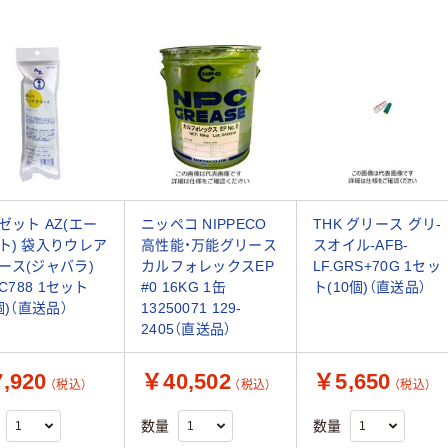
ゼット AZ(エー
ニッペコ NIPPECO
THK グリース グリ-
ト) 袋入りウレア
高性能・万能グリース
スオイル-AFB-
ース(ジャバラ)
カルフォレックスEP
LF.GRS+70G 1セッ
 C788 1セット
#0 16KG 1缶
ト(10個)（直送品）
個)（直送品）
13250071 129-
2405（直送品）
,920
￥40,502
￥5,650
（税込）
（税込）
（税込）
数量
数量