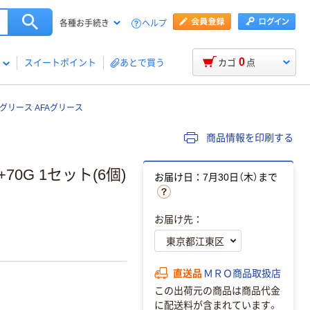
ヘルプ
各種お手続き
0
スイートポイント
あとで買う
カゴ
点
グリース AFAグリース
商品情報を印刷する
70G 1セット(6個)
お届け日：7月30日（木）まで
お届け先：
直送品
ＭＲＯ商品取扱店
この出荷元の商品は商品代金
に配送料が含まれています。