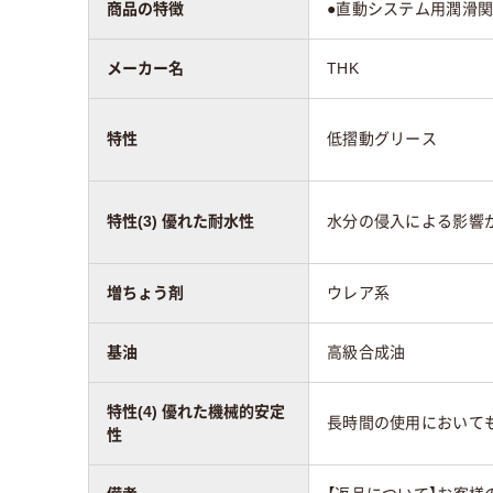
商品の特徴
●直動システム用潤滑関
メーカー名
THK
特性
低摺動グリース
特性(3) 優れた耐水性
水分の侵入による影響
増ちょう剤
ウレア系
基油
高級合成油
特性(4) 優れた機械的安定
長時間の使用において
性