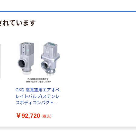
されています
CKD 高真空用エアオペ
レイトバルブ(ステンレ
スボディコンパクトタ
イプ) AVB523-25K 1個
￥92,720
（直送品）
（税込）