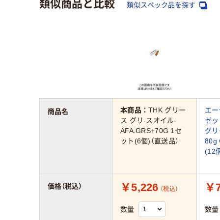
類似商品と比較
類似スペック品を探す
本商品：
THK グリー
エー
商品名
ス グリ-スオイル-
ゼッ
AFA.GRS+70G 1セ
グリ
ット(6個)（直送品）
80g
(12
￥5,226
￥7
価格（税込）
（税込）
数量
数量