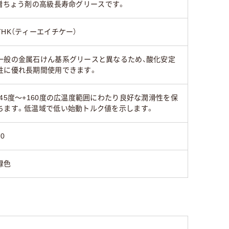
系増ちょう剤の高級長寿命グリースです。
THK（ティーエイチケー）
一般の金属石けん基系グリースと異なるため、酸化安定
性に優れ長期間使用できます。
-45度～+160度の広温度範囲にわたり良好な潤滑性を保
ちます。低温域で低い始動トルク値を示します。
70
緑色