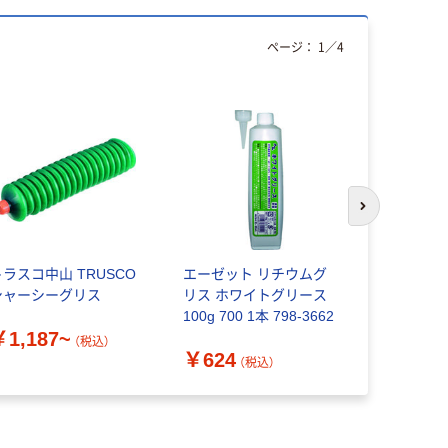
ページ：
1
／
4
次のスライド
トラスコ中山 TRUSCO
エーゼット リチウムグ
住鉱潤滑剤
シャーシーグリス
リス ホワイトグリース
ス（高荷重
100g 700 1本 798-3662
リース） ス
￥1,187~
No.2
（税込）
￥624
￥870~
（税込）