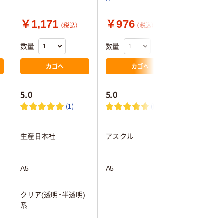
￥1,171
￥976
￥21,
（税込）
（税込）
数量
数量
数量
カゴへ
カゴへ
5.0
5.0
4.6
(1)
(8)
生産日本社
アスクル
生産日本
A5
A5
A5
)
クリア(透明・半透明)
クリア(透
系