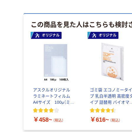
この商品を見た人はこちらも検討
オリジナル
オリジナル
アスクルオリジナル
ゴミ袋 エコノミータ
ラミネートフィルム
プ 乳白半透明 高密度
A4サイズ 100μ（ミク
イプ 詰替用 バイオマ
ロン）
素材10％配合
￥458~
￥616~
（税込）
（税込）