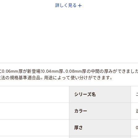
詳しく見る
PE（ツルツルタイ
LDPE（ツルツルタイ
LDPE（ツルツルタイ
プ）
プ）
25
.06mm厚が新登場！0.04mm厚、0.08mm厚の中間の厚みができ
生法の規格基準適合品。用途によって使い分けができます。
シリーズ名
カラー
厚さ