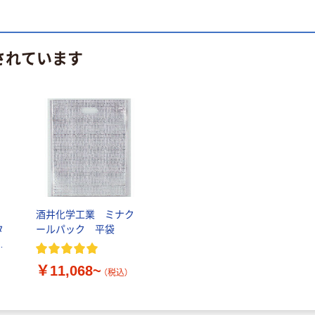
されています
イ
酒井化学工業 ミナク
タ
ールパック 平袋
ス
￥11,068~
（税込）