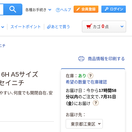
ヘルプ
各種お手続き
0
スイートポイント
あとで買う
カゴ
点
ニチ
商品情報を印刷する
6H A5サイズ
在庫：
あり
社 セイニチ
希望の数量で在庫確認
お届け日：今から
17時間58
めやすい、何度でも開閉自在、安
分以内
のご注文で、
7月31日
（金）
にお届け
お届け先：