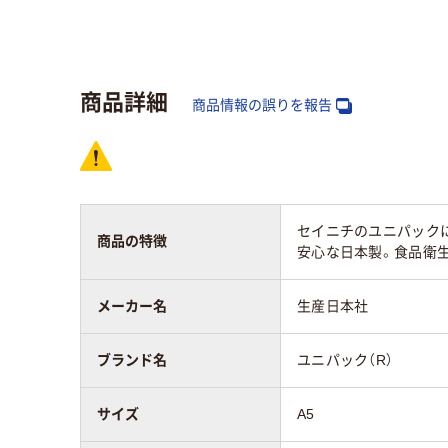
材質
LD
低密度ポリエチレン
プ）
商品詳細
アスクル商品環境
商品情報の誤りを報告
10
スコア
セイニチのユニパックに0
商品の特徴
安心な日本製。食品衛
メーカー名
生産日本社
ブランド名
ユニパック（R）
サイズ
A5