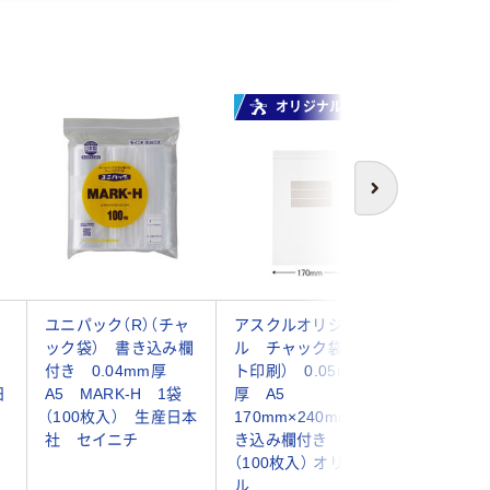
オリジナル
人気商
次へ
ャ
ユニパック（R）（チャ
アスクルオリジナ
ユニパック
ック袋） 書き込み欄
ル チャック袋（マッ
ック袋） 
付き 0.04mm厚
ト印刷） 0.05mm
厚 H-8
日
A5 MARK-H 1袋
厚 A5
170×24
（100枚入） 生産日本
170mm×240mm 書
（1700
社 セイニチ
き込み欄付き 1袋
×17袋）
（100枚入） オリジナ
社 セイ
ル