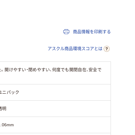
LDPE（ツルツルタイ
LDPE（ツルツルタイ
LDPE（
プ）
プ）
プ）
商品情報を印刷する
25
25
アスクル商品環境スコアとは
ました。開けやすい・閉めやすい、何度でも開閉自在、安全で
ユニパック
透明
0.06mm