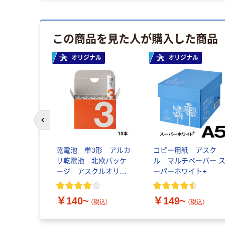
この商品を見た人が購入した商品
オリジナル
オリジナル
前のスライドへ
乾電池 単3形 アルカ
コピー用紙 アスク
リ乾電池 北欧パッケ
ル マルチペーパー 
ージ アスクルオリジ
ーパーホワイト+
ナル
￥140~
￥149~
（税込）
（税込）