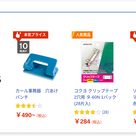
本気プライス
人気商品
カール事務器 穴あけ
コクヨ クリップテープ
ス
パンチ
2穴用 タ-60N 1パック
(28片入)
赤
(
28
)
￥490~
（税込）
￥284
（税込）