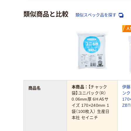
類似商品と比較
類似スペック品を探す
人
本商品：
【チャック
伊藤
商品名
袋】ユニパック（R）
ンク
0.06mm厚 6H A5サ
170
イズ 170×240mm 1
ZBT
袋（100枚入） 生産日
本社 セイニチ