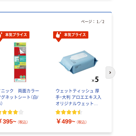
ページ：
1
／
2
本気プライス
本気プライス
本気プ
次のスライド
ソニック 両面カラー
ウェットティッシュ 厚
ペーパータ
マグネットシート（白/
手・大判 アロエエキス入
ングル 再生
）
オリジナルウェットタ
FSC認証紙
オル アスクルオリジナ
リジナル
ル
￥395~
￥499~
￥143~
（税込）
（税込）