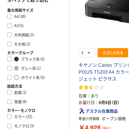
スペックで絞り込む
最大用紙サイズ
A4（18）
A3（5）
大判用紙（2）
その他（2）
カゴに入れる
カラーグループ
ブラック系（5）
キヤノン Canon プリン
グレー系（1）
PIXUS TS203 A4 カ
ホワイト系（5）
ジェット ピクサス
給紙方法
前面（1）
在庫
あり
背面（8）
お届け日
8月9日（日）
カラー・モノクロ
アスクル在庫商品
カラー（23）
オープン価格
希望小売価格
モノクロ（3）
￥4,928
（税込）