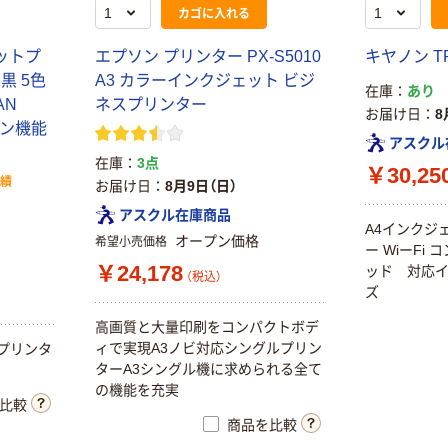
カゴに入れる
ットプ
エプソン プリンター PX-S5010
キヤノン TR
 黒 5色
A3 カラーインクジェット ビジ
在庫
あり
AN
ネスプリンター
お届け日
8
ャン機能
アスクル
在庫
3点
￥30,25
実績
お届け日
8月9日（日）
アスクル在庫商品
A4インクジ
オープン価格
希望小売価格
ー WiーFi
￥24,178
ッド 対応イ
（税込）
ズ
高画質と大量印刷をコンパクトボデ
ィで実現A3ノビ対応シングルプリン
プリンタ
ターA3シングル機に求められる全て
の機能を充実
比較
商品を比較