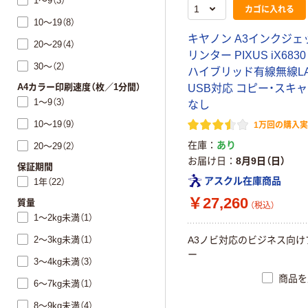
1～9（3）
カゴに入れる
10～19（8）
キヤノン A3インクジェ
20～29（4）
リンター PIXUS iX6830
30～（2）
ハイブリッド有線無線L
A4カラー印刷速度（枚／1分間）
USB対応 コピー・スキ
1～9（3）
なし
10～19（9）
1万回の購入
在庫
あり
20～29（2）
お届け日
8月9日（日）
保証期間
アスクル在庫商品
1年（22）
￥27,260
質量
（税込）
1～2kg未満（1）
2～3kg未満（1）
A3ノビ対応のビジネス向け
ー
3～4kg未満（3）
商品を
6～7kg未満（1）
8～9kg未満（4）