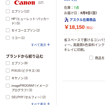
（17）
在庫
7点
エプソン（12）
お届け日
8月9日（日）
HP（ヒューレット・パッカー
アスクル在庫商品
ド）（5）
￥18,150
（税込）
セイコーエプソン（2）
リコー（1）
省スペースで置けるコンパ
ィー。高画質6色染料イン
すべて表示
キレイに印刷。
ブランドから絞り込む
商品を
エプソン（8）
PIXUS（ピクサス）（6）
キヤノン（3）
imagePROGRAF（イメージ
プログラフ）（3）
SELPHY（セルフィー）（2）
すべて表示