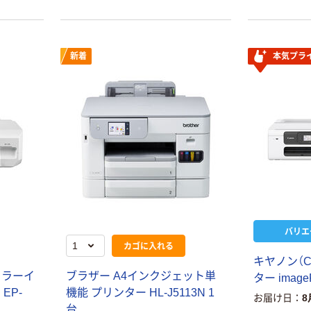
新着
本気プラ
バリエ
カゴに入れる
キヤノン（C
カラーイ
ブラザー A4インクジェット単
ター imag
EP-
機能 プリンター HL-J5113N 1
お届け日
8
台