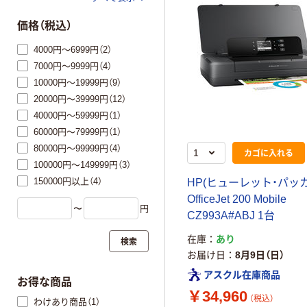
価格（税込）
4000円～6999円（2）
7000円～9999円（4）
10000円～19999円（9）
20000円～39999円（12）
40000円～59999円（1）
60000円～79999円（1）
80000円～99999円（4）
カゴに入れる
100000円～149999円（3）
150000円以上（4）
HP(ヒューレット・パッ
OfficeJet 200 Mobile
〜
円
CZ993A#ABJ 1台
在庫
あり
検索
お届け日
8月9日（日）
アスクル在庫商品
お得な商品
￥34,960
（税込）
わけあり商品（1）