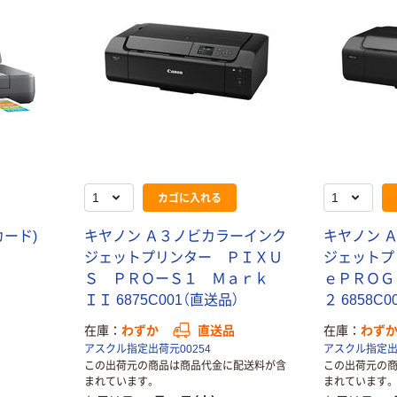
カゴに入れる
カード)
キヤノン Ａ３ノビカラーインク
キヤノン 
ジェットプリンター ＰＩＸＵ
ジェットプ
Ｓ ＰＲＯーＳ１ Ｍａｒｋ
ｅＰＲＯＧ
ＩＩ 6875C001（直送品）
２ 6858C
在庫
わずか
直送品
在庫
わず
アスクル指定出荷元00254
アスクル指定出荷
この出荷元の商品は商品代金に配送料が含
この出荷元の
まれています。
まれています。