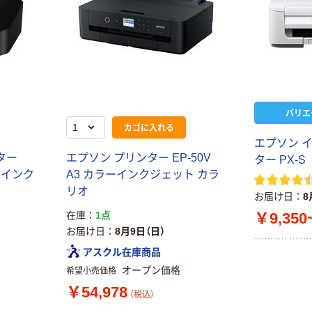
バリエ
カゴに入れる
エプソン 
ター
エプソン プリンター EP-50V
ター PX-S
ラーインク
A3 カラーインクジェット カラ
リオ
お届け日
8
￥9,350
在庫
1点
お届け日
8月9日（日）
アスクル在庫商品
オープン価格
希望小売価格
￥54,978
（税込）