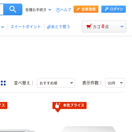
ヘルプ
各種お手続き
0
スイートポイント
あとで買う
カゴ
点
並べ替え：
表示件数：
イス
本気プライス