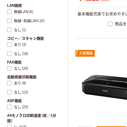
LAN接続
無線LAN（6）
基本機能充実でお求めやすい
無線・有線LAN（15）
商品を
なし（1）
コピー／スキャン機能
あり（3）
人気商品
なし（19）
FAX機能
なし（24）
自動両面印刷機能
あり（9）
なし（13）
ADF機能
なし（23）
A4モノクロ印刷速度（枚／1分
間）