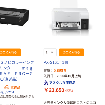
カゴに入れる
カゴに入れる
Ａ３ノビカラーインク
PX-S161T 1個
リンター ｉｍａｇ
在庫
入荷待ち
ＲＡＦ ＰＲＯーＧ
入荷日
2026年10月上旬
001（直送品）
アスクル在庫商品
か
直送品
￥23,650
（税込）
元00254
商品は商品代金に配送料が含
大容量インク＆低印刷コストのエコ