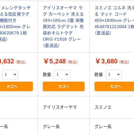
 メレンゲタッチ
アイリスオーヤマ ラ
スミノエ コルネ 洗
える低反発ラグ
グ カーペット 洗える
る マット コード
機能付き
185×185cm 2畳 床暖
450×1800mm グレ
0×1850mm グレ
房対応 ラグマット 先
4549781222004 1
40620679 1枚
染めキルトラグ
（直送品）
送品）
ORG-Y1818 グレー
（直送品）
,632
￥5,248
￥3,680
（税込）
（税込）
（税込）
数量
数量
カゴへ
カゴへ
カゴへ
アイリスオーヤマ
スミノエ
ー系
グレー系
グレー系