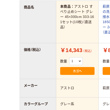
本商品：
アストロ す
萩原
商品名
べり止めシート グレ
の洗
ー 45×300cm 333-16
撥水
1セット(10枚)（直送
185
品）
ー 2
（直
￥14,343
￥8
価格（税込）
（税込）
数量
数量
カゴへ
メーカー
アストロ
萩原
カラーグループ
グレー系
グレ