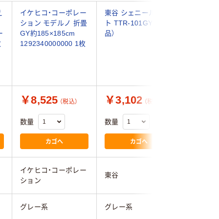
え
イケヒコ・コーポレー
東谷 シェニールマッ
東谷 ラグ 
ション モデルノ 折畳
ト TTR-101GY（直送
131GY
ー
GY約185×185cm
品）
枚
1292340000000 1枚
￥8,525
￥3,102
￥3,4
（税込）
（税込）
数量
数量
数量
カゴへ
カゴへ
イケヒコ・コーポレー
東谷
東谷
ション
グレー系
グレー系
グレー系