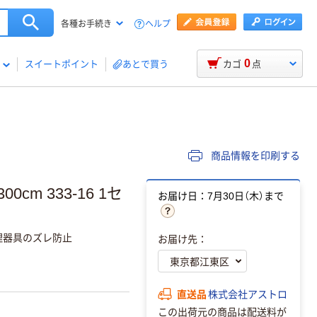
ヘルプ
各種お手続き
0
スイートポイント
あとで買う
カゴ
点
商品情報を印刷する
cm 333-16 1セ
お届け日：7月30日（木）まで
理器具のズレ防止
お届け先：
直送品
株式会社アストロ
この出荷元の商品は配送料が