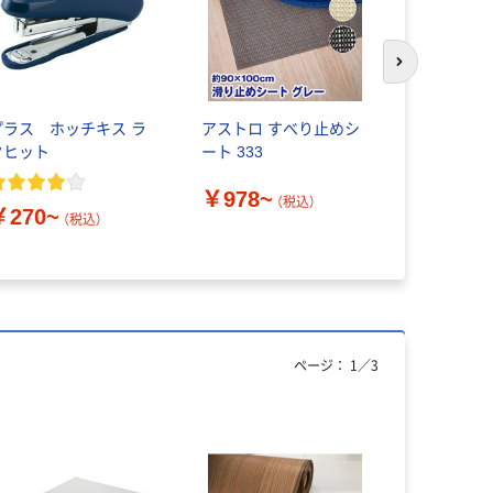
次のスライド
プラス ホッチキス ラ
アストロ すべり止めシ
オカ キッ
クヒット
ート 333
ッチンの床
すべり止め
￥978~
（税込）
￥270~
￥940~
（税込）
ページ：
1
／
3