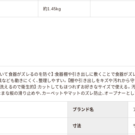
約1.45kg
敷いて食器がズレるのを防ぐ】:食器棚や引き出しに敷くことで食器がズ
なども動きにくく、整理しやすい。【棚や引き出しをキズや汚れから守
・洗えるので衛生的】:カットしてもほつれずお好きなサイズで使える。
:まな板の滑り止めや、カーペットやマットのズレ防止、オープナーとし
ブランド名
寸法