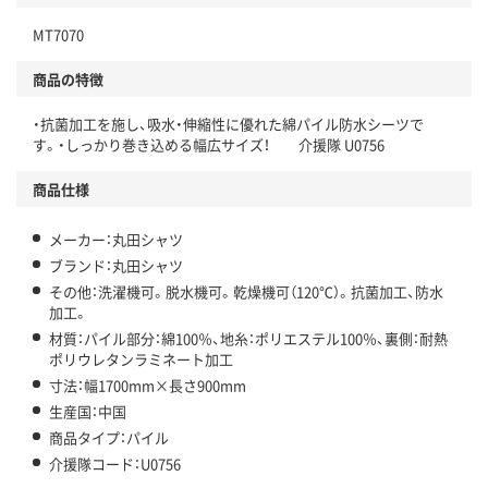
MT7070
商品の特徴
・抗菌加工を施し、吸水・伸縮性に優れた綿パイル防水シーツで
す。・しっかり巻き込める幅広サイズ！ 介援隊 U0756
商品仕様
メーカー：丸田シャツ
ブランド：丸田シャツ
その他：洗濯機可。脱水機可。乾燥機可（120℃）。抗菌加工、防水
加工。
材質：パイル部分：綿100％、地糸：ポリエステル100％、裏側：耐熱
ポリウレタンラミネート加工
寸法：幅1700mm×長さ900mm
生産国：中国
商品タイプ：パイル
介援隊コード：U0756