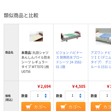
類似商品と比較
本商品：
丸田シャツ
ピジョン ハビナー
アズワン ナ
商品名
あんしんパイル防水
ス 耐熱防水ブロー
ツＩＩ（デニ
シーツ レギュラー
ドシーツ 24-3582-
タイプ） デ
タイプ MT7070 1枚
01 1個
ルー 0-1531-1
U0756
￥2,694
￥4,505
￥3
数量
数量
数量
価格
(税込)
カゴへ
カゴへ
カ