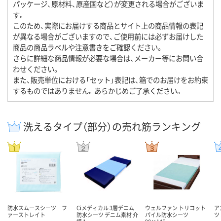
パッケージ、原材料、原産国など）が変更される場合がございま
す。
このため、実際にお届けする商品とサイト上の商品情報の表記
が異なる場合がございますので、ご使用前には必ずお届けした
商品の商品ラベルや注意書きをご確認ください。
さらに詳細な商品情報が必要な場合は、メーカー等にお問い合
わせください。
また、販売単位における「セット」表記は、箱でのお届けをお約束
するものではありません。あらかじめご了承ください。
洗えるタイプ（部分）の売れ筋ランキング
防水スムースシーツ フ
Ciメディカル 3層デニム
ウェルファン トリコット
ア
ァーストレイト
防水シーツ デニム素材 介
パイル防水シーツ
ツ