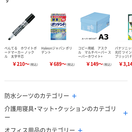
ぺんてる ホワイトボ
Haleonジャパン ポリ
コピー用紙 アスク
パナソニッ
ードマーカー ノック
デント
ル マルチペーパー ス
光灯 ツイン
ル 太字平芯
ーパーホワイト+
ブリッジ） 
￥210～
￥689～
￥149～
￥3,1
（税込）
（税込）
（税込）
防水シーツのカテゴリー
介護用寝具・マット・クッションのカテゴリ
ー
オフィス用品のカテゴリー