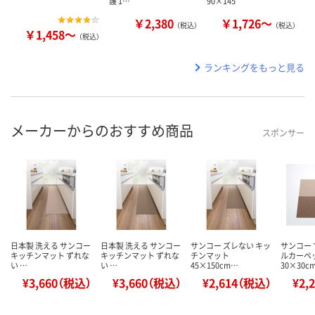
護 1…
90×145
￥2,380
￥1,726～
（税込）
（税込）
￥1,458～
（税込）
ランキングをもっと見る
メーカーからのおすすめ商品
スポンサー
日本製 洗える サンコー
日本製 洗える サンコー
サンコー ズレない キッ
サンコー 
キッチンマット ずれな
キッチンマット ずれな
チンマット
ルカーペ
い …
い …
45×150cm…
30×30c
¥3,660（税込）
¥3,660（税込）
¥2,614（税込）
¥2,