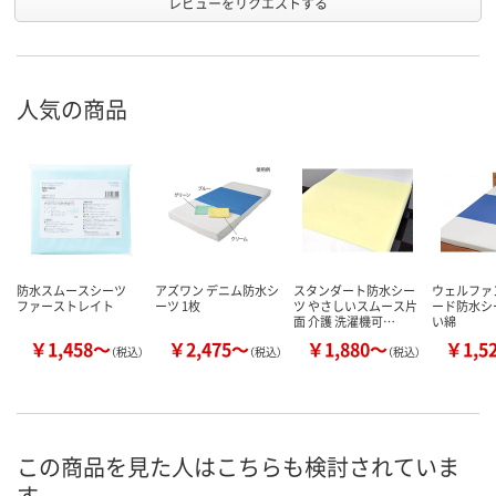
レビューをリクエストする
人気の商品
防水スムースシーツ
アズワン デニム防水シ
スタンダート防水シー
ウェルファ
ファーストレイト
ーツ 1枚
ツ やさしいスムース片
ード防水シ
面 介護 洗濯機可…
い綿
￥1,458～
￥2,475～
￥1,880～
￥1,5
（税込）
（税込）
（税込）
この商品を見た人はこちらも検討されていま
す