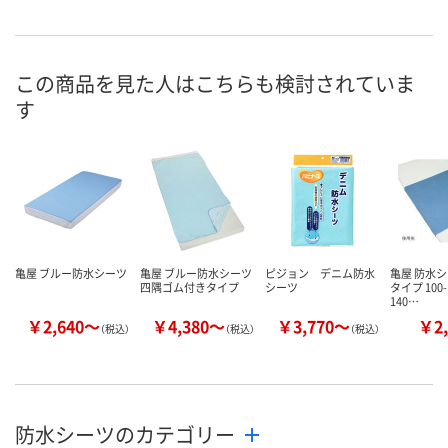
1点
3点
3点
在庫
8月11日（火）
8月11日（火）
8月11日（火）
お届け日
この商品を見た人はこちらも検討されていま
す
数量
数量
数量
カゴへ
カゴへ
カ
亀屋 ブルー防水シーツ
亀屋 ブルー防水シーツ
ピジョン デニム防水
亀屋 防水
四隅ゴム付きタイプ
シーツ
タイプ 100-1
140…
￥2,640～
￥4,380～
￥3,770～
￥2,
（税込）
（税込）
（税込）
防水シーツのカテゴリー