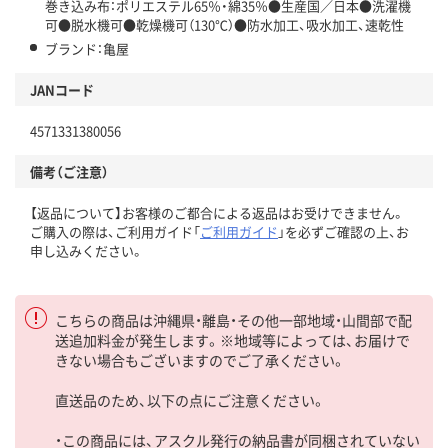
巻き込み布：ポリエステル65％・綿35％●生産国／日本●洗濯機
可●脱水機可●乾燥機可（130℃）●防水加工、吸水加工、速乾性
ブランド：亀屋
JANコード
4571331380056
備考（ご注意）
【返品について】お客様のご都合による返品はお受けできません。
ご購入の際は、ご利用ガイド「
ご利用ガイド
」を必ずご確認の上、お
申し込みください。
こちらの商品は沖縄県・離島・その他一部地域・山間部で配
送追加料金が発生します。※地域等によっては、お届けで
きない場合もございますのでご了承ください。
直送品のため、以下の点にご注意ください。
・この商品には、アスクル発行の納品書が同梱されていない