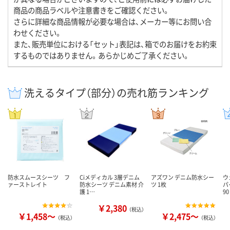
商品の商品ラベルや注意書きをご確認ください。
さらに詳細な商品情報が必要な場合は、メーカー等にお問い合
わせください。
また、販売単位における「セット」表記は、箱でのお届けをお約束
するものではありません。あらかじめご了承ください。
洗えるタイプ（部分）の売れ筋ランキング
防水スムースシーツ フ
Ciメディカル 3層デニム
アズワン デニム防水シー
ウ
ァーストレイト
防水シーツ デニム素材 介
ツ 1枚
パ
護 1…
90
￥2,380
（税込）
￥1,458～
￥2,475～
（税込）
（税込）