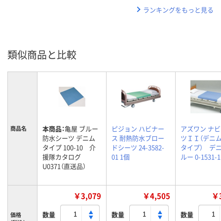
ランキングをもっと見る
類似商品と比較
本商品：
亀屋 ブルー
ピジョン ハビナー
アズワン ナ
商品名
防水シーツ デニム
ス 耐熱防水ブロー
ツＩＩ（デニ
タイプ 100-10 介
ドシーツ 24-3582-
タイプ） デ
援隊カタログ
01 1個
ルー 0-1531-1
U0371（直送品）
￥3,079
￥4,505
￥3
数量
数量
数量
価格