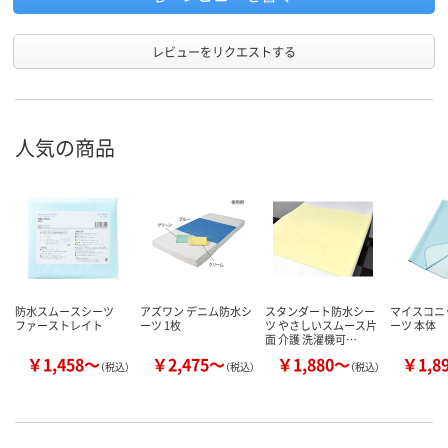
レビューをリクエストする
人気の商品
防水スムースシーツ
アズワン デニム防水シ
スタンダート防水シー
マイスコニ
ファーストレイト
ーツ 1枚
ツ やさしいスムース片
ーツ 本体
面 介護 洗濯機可…
￥1,458～
￥2,475～
￥1,880～
￥1,8
（税込）
（税込）
（税込）