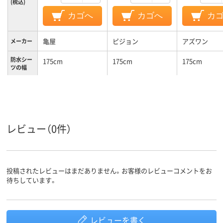
(税込)
カゴへ
カゴへ
カ
亀屋
ピジョン
アズワン
メーカー
防水シー
175cm
175cm
175cm
ツの幅
防水シー
90cm
90cm
90cm
ツの長さ
乾燥機可、洗濯機可、
乾燥機可
乾燥機可
特徴
速乾
レビュー（0件）
カラーグ
ブルー系
グリーン系
ブルー系
ループ
投稿されたレビューはまだありません。お客様のレビューコメントをお
待ちしています。
レビューを書く