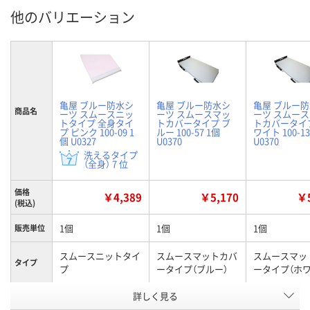
他のバリエーション
亀屋 ブルー防水シ
亀屋 ブルー防水シ
亀屋 ブルー
商品名
ーツ スムースニッ
ーツ スムースマッ
ーツ スムー
トタイプ 全身タイ
トカバータイプ ブ
トカバータイ
プ ピンク 100-09 1
ルー 100-57 1個
ワイト 100-13
個 U0327
U0370
U0370
洗えるタイプ
（全身） 7 位
価格
￥4,389
￥5,170
￥5
(税込)
1個
1個
1個
販売単位
スムースニットタイ
スムースマットカバ
スムースマッ
タイプ
プ
ータイプ（ブルー）
ータイプ（ホワ
お申込番
詳しく見る
P989737
P665898
P989733
号