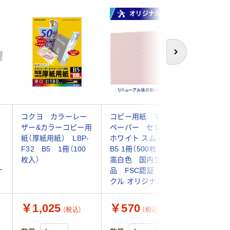
オリジナル
オ
次へ
コクヨ カラーレー
コピー用紙 マルチ
コピー用
ザー&カラーコピー用
ペーパー セレクト
ペーパー
紙（厚紙用紙） LBP-
ホワイト スムース
証 フレ
色
F32 B5 1冊（100
B5 1冊（500枚入）
イト B5
枚入）
高白色 国内生産
枚：500
ナ
品 FSC認証 アス
冊） 高
クル オリジナル
ル オリ
￥1,025
￥570
￥3,7
（税込）
（税込）