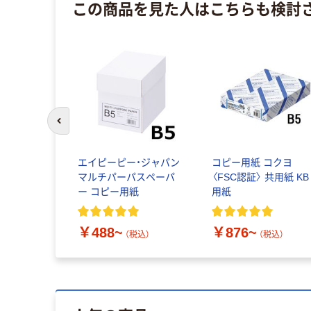
この商品を見た人はこちらも検討
前のスライドへ
エイピーピー・ジャパン
コピー用紙 コクヨ
マルチパーパスペーパ
〈FSC認証〉 共用紙 KB
ー コピー用紙
用紙
￥488~
￥876~
（税込）
（税込）