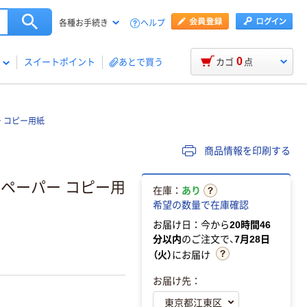
ヘルプ
各種お手続き
0
スイートポイント
あとで買う
カゴ
点
 コピー用紙
商品情報を印刷する
ペーパー コピー用
在庫：
あり
希望の数量で在庫確認
お届け日：今から
20時間46
分以内
のご注文で、
7月28日
（火）
にお届け
お届け先：