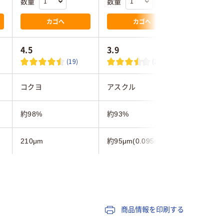
数量
数量
数量
カゴへ
カゴへ
4.5
3.9
5.0
(19)
(20)
コクヨ
アスクル
アスクル
約98%
約93%
約93%
210μm
約95μm(0.095mm)
約90μm(
フルカラー用紙
コピー用紙
コピー用
100枚
500
5000
商品情報を印刷する
B5
B5 （182 × 257 mm）
B5 (182 