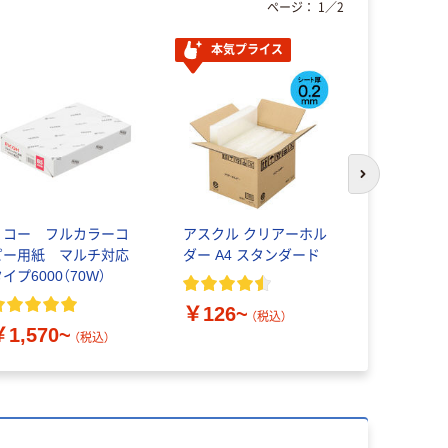
ページ：
1
／
2
本気プライス
次のスライド
リコー フルカラーコ
アスクル クリアーホル
プラス コ
ピー用紙 マルチ対応
ダー A4 スタンダード
中性紙 500
イプ6000（70W）
￥1,049
￥126~
（税込）
￥1,570~
（税込）