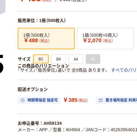
（税込）
販売単位：1冊（500枚入）
1冊（500枚入）
1箱（500枚×5冊入）
￥488
￥2,070
（税込）
（税込）
B5
B4
A4
A3
サイズ
この商品のバリエーション
「サイズ」「販売単位」違いで 全9商品 あります。
すべてのバリ
配送オプション
￥385
時間帯指定 指定可
置き場所指定 利用
（税込）
お申込番号：AH58134
メーカー：APP
／型番：IKH904
／JANコード：45263954011