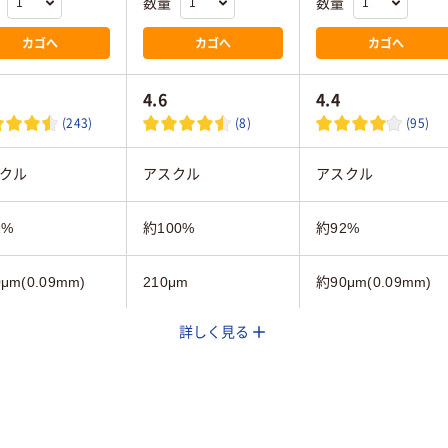
数量
数量
カゴへ
カゴへ
カゴへ
4.6
4.4
(243)
(8)
(95)
クル
アスクル
アスクル
2%
約100%
約92%
μm(0.09mm)
210μm
約90μm(0.09mm)
詳しく見る
ー用紙
フルカラー用紙
コピー用紙
100
500
（182 × 257 mm）
B5
B5 (182 × 257 mm)