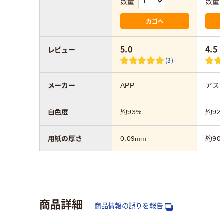
数量
数量
カゴへ
5.0
4.5
レビュー
(3)
メーカー
APP
アス
白色度
約93%
約9
用紙の厚さ
0.09mm
約90
用紙の種類
コピー用紙
コピ
枚数
500
500
商品詳細
商品情報の誤りを報告
サイズ
B5
B5 