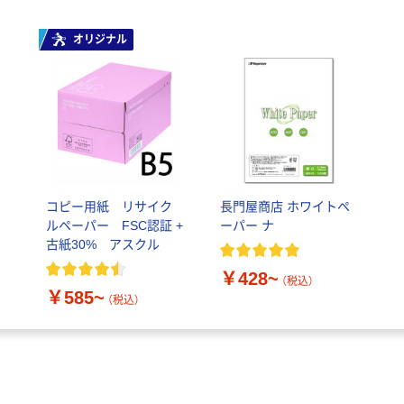
オリジナル
コピー用紙 リサイク
長門屋商店 ホワイトペ
ルペーパー FSC認証 +
ーパー ナ
古紙30% アスクル
￥428~
（税込）
￥585~
（税込）