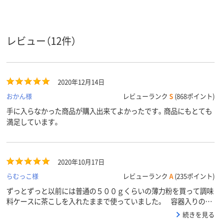
レビュー（12件）
2020年12月14日
おかん様
レビューランク
S
(868ポイント)
手に入らなかった商品が購入出来てよかったです。商品にもとても
満足しています。
2020年10月17日
らむっこ様
レビューランク
A
(235ポイント)
ずっとずっと以前には普通の５００ｇくらいの薄力粉を買って調味
料ケースに茶こしを入れたままで使っていました。 容器入りのこ
ちらが発売されてから使い始めましたが、普通の薄力粉では多すぎ
続きを見る