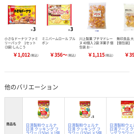
小さなドーナツ ファミ
ミニバームロール ブル
川上製菓 プチマドレー
無印良品 大
リーパック 1セット
ボン
ヌ 40個入 2袋 洋菓子 個
【個包装】
（3袋）しんこう
包装 お…
￥1,012
￥356～
￥1,115
￥3
（税込）
（税込）
（税込）
他のバリエーション
商品名
日清製粉ウェルナ
日清製粉ウェルナ
日清製粉ウェ
日清 クッキング フ
日清 クッキング フ
日清フーズ 
ラワー (150g) ×1個
ラワー (150g) ×5個
ングフラワー