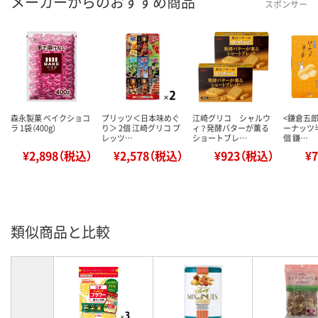
メーカーからのおすすめ商品
スポンサー
森永製菓 ベイクショコ
プリッツ＜日本味めぐ
江崎グリコ シャルウ
<鎌倉五
ラ 1袋（400g）
り＞ 2個 江崎グリコ プ
ィ？発酵バターが薫る
ーナッツ半
レッツ…
ショートブレ…
個 鎌…
¥2,898（税込）
¥2,578（税込）
¥923（税込）
¥
類似商品と比較