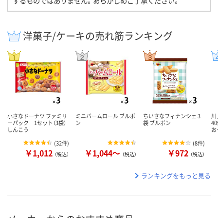
するものではありません。あらかじめご了承ください。
洋菓子/ケーキの売れ筋ランキング
小さなドーナツ ファミリ
ミニバームロール ブルボ
ちいさなフィナンシェ 3
川
ーパック 1セット（3袋）
ン
袋 ブルボン
4
しんこう
お
(
32件
)
(
8件
)
￥1,012
￥1,044～
￥972
（税込）
（税込）
（税込）
ランキングをもっと見る