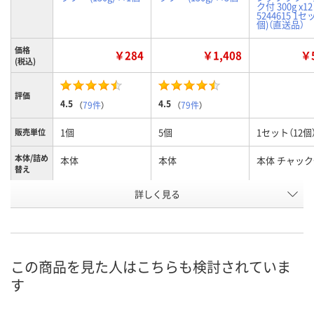
ク付 300g x12
5244615 1セ
個)（直送品）
価格
￥284
￥1,408
￥5
(税込)
評価
4.5
4.5
（
79件
）
（
79件
）
1個
5個
1セット（12個
販売単位
本体/詰め
本体
本体
本体 チャッ
替え
お申込番
詳しく見る
KE98108
EX77177
E554116
号
あり
5点
あり
在庫
8月7日（金）
8月7日（金）
8月20日（木）
お届け日
この商品を見た人はこちらも検討されていま
す
数量
数量
数量