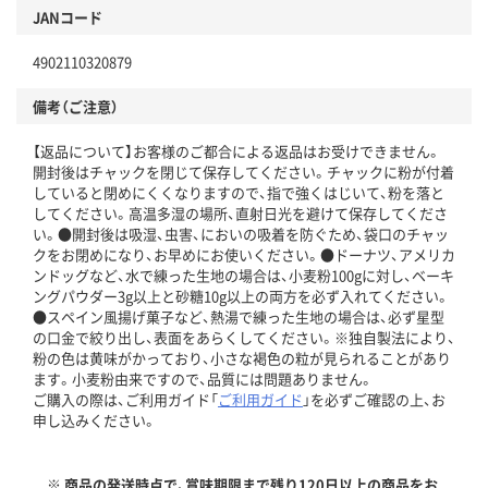
JANコード
4902110320879
備考（ご注意）
【返品について】お客様のご都合による返品はお受けできません。
開封後はチャックを閉じて保存してください。チャックに粉が付着
していると閉めにくくなりますので、指で強くはじいて、粉を落と
してください。高温多湿の場所、直射日光を避けて保存してくださ
い。●開封後は吸湿、虫害、においの吸着を防ぐため、袋口のチャッ
クをお閉めになり、お早めにお使いください。●ドーナツ、アメリカ
ンドッグなど、水で練った生地の場合は、小麦粉100gに対し、ベーキ
ングパウダー3g以上と砂糖10g以上の両方を必ず入れてください。
●スペイン風揚げ菓子など、熱湯で練った生地の場合は、必ず星型
の口金で絞り出し、表面をあらくしてください。※独自製法により、
粉の色は黄味がかっており、小さな褐色の粒が見られることがあり
ます。小麦粉由来ですので、品質には問題ありません。
ご購入の際は、ご利用ガイド「
ご利用ガイド
」を必ずご確認の上、お
申し込みください。
※ 商品の発送時点で、賞味期限まで残り120日以上の商品をお