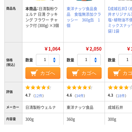
本商品：
日清製粉ウ
東洋ナッツ食品食
【成城石井】〈
商品名
ェルナ 日清 クッキ
品 食塩無添加クラ
井オリジナル〉
ング フラワー チャ
ッシー 360g缶 1
塩・植物油
ック付 (300g) ×3個
個
ミックスナッ
袋）1袋
￥1,064
￥2,050
￥1
数量
数量
数量
価格
(税込)
カゴへ
カゴへ
カ
評価
4.7
4.6
4.3
（
12件
）
（
34件
）
（
18件
）
日清製粉ウェルナ
東洋ナッツ食品
成城石井
メーカー
300g
360g
300g
内容量