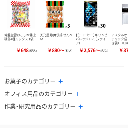
カゴへ
カゴへ
カ
常盤堂雷おこし本舗 上
天乃屋 歌舞伎揚 せんべ
【缶コーヒー】キリンビ
アスクル
磯部4種ミックス 1袋
い
バレッジ FIRE（ファイ
チャック袋
ア）
き袋） 0.0
￥648
￥890～
￥2,576～
￥3
（税込）
（税込）
（税込）
お菓子のカテゴリー
オフィス用品のカテゴリー
作業・研究用品のカテゴリー