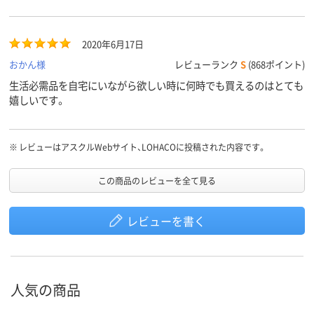
て余ってしまうし、さらさらして冷蔵庫に保管するにはかさばらず
チャック付きで保存しやすいので詰め替えに買い続けてしまってい
ます。 ただ調理にはケースに茶こしでのほうが容器よりよりは使
2020年6月17日
いやすくて私は便利に思います。 小麦粉にはダニがわくそうなの
で冷蔵庫保存するにはかさばらず私にはちょっと多めの適量かなと
おかん様
レビューランク
S
(868ポイント)
思っています。
生活必需品を自宅にいながら欲しい時に何時でも買えるのはとても
嬉しいです。
※
レビューはアスクルWebサイト、LOHACOに投稿された内容です。
この商品のレビューを全て見る
レビューを書く
人気の商品