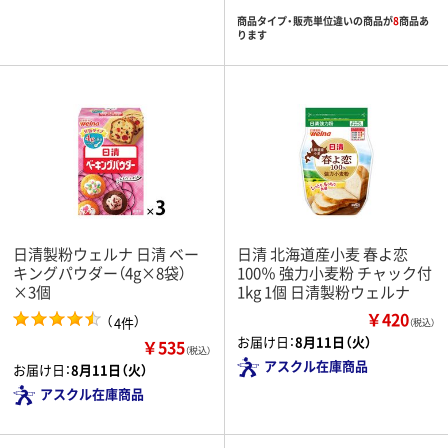
商品タイプ・販売単位違いの商品が
8
商品あ
ります
日清製粉ウェルナ 日清 ベー
日清 北海道産小麦 春よ恋
キングパウダー（4g×8袋）
100％ 強力小麦粉 チャック付
×3個
1kg 1個 日清製粉ウェルナ
￥420
（
）
4件
（税込）
お届け日：
8月11日（火）
￥535
（税込）
アスクル在庫商品
お届け日：
8月11日（火）
アスクル在庫商品