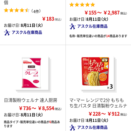
個
（
）
4件
￥155
￥2,987
￥183
お届け日：
8月11日（火）
（税込）
お届け日：
8月11日（火）
アスクル在庫商品
アスクル在庫商品
名称・販売単位違いの商品が
14
商品あります
日清製粉ウェルナ 達人厨房
マ・マー レンジで2分 もちも
ち生パスタ 日清製粉ウェルナ
￥736
￥8,554
￥228
￥912
お届け日：
8月11日（火）
お届け日：
8月11日（火）
商品タイプ・販売単位違いの商品が
6
商品あ
ります
アスクル在庫商品