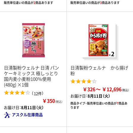
販売単位違いの商品が
2
商品あります
販売単位違いの商品が
3
商品あります
日清製粉ウェルナ 日清 パン
日清製粉ウェルナ から揚げ
ケーキミックス 極しっとり
粉
国内麦小麦粉100％使用
(480g) ×1個
￥326
￥12,696
（
）
12件
お届け日：
8月11日（火）
￥350
（税込）
商品タイプ・販売単位違いの商品が
7
商品あ
お届け日：
8月11日（火）
ります
アスクル在庫商品