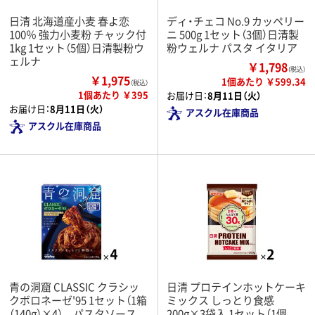
日清 北海道産小麦 春よ恋
ディ・チェコ No.9 カッペリー
100％ 強力小麦粉 チャック付
ニ 500g 1セット（3個）日清製
1kg 1セット（5個）日清製粉ウ
粉ウェルナ パスタ イタリア
ェルナ
￥1,798
（税込）
￥1,975
1個あたり ￥599.34
（税込）
1個あたり ￥395
お届け日：
8月11日（火）
お届け日：
8月11日（火）
アスクル在庫商品
アスクル在庫商品
青の洞窟 CLASSIC クラシッ
日清 プロテインホットケーキ
クボロネーゼ'95 1セット（1箱
ミックス しっとり食感
（140g）×4） パスタソース
200g×3袋入 1セット（1個