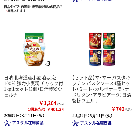
商品タイプ・内容量・販売単位違いの商品が
15
商品あります
日清 北海道産小麦 春よ恋
【セット品】マ・マー パスタキ
100％ 強力小麦粉 チャック付
ッチン パスタソース4種セッ
1kg 1セット（3個）日清製粉ウ
ト（ミート・カルボナーラ・ナ
ェルナ
ポリタン・アラビアータ）日清
製粉ウェルナ
￥1,204
（税込）
￥740
1個あたり ￥401.34
（税込）
お届け日：
8月11日（火）
お届け日：
8月11日（火）
アスクル在庫商品
アスクル在庫商品