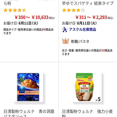
ら粉
早ゆでスパゲティ 結束タイプ
￥350
￥10,633
￥311
￥2,293
お届け日：
8月11日（火）
お届け日：
8月11日（火）
アスクル在庫商品
商品タイプ・販売単位違いの商品が
8
商品あ
ります
乾麺/パスタ
太さ・容量・販売単位違いの商品が
10
商品あ
ります
日清製粉ウェルナ 青の洞窟
日清製粉ウェルナ 強力小麦
パスタソース
粉