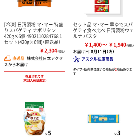
[冷凍] 日清製粉 マ・マー 特盛
セット品 マ・マー 早ゆでスパ
りスパゲティ ナポリタン
ゲティ食べ比べ 日清製粉ウェ
420g×6個 4902110284768 1
ルナ パスタ
セット(420g×6個)（直送品）
￥1,400
￥1,940
￥2,304
お届け日：
8月11日（火）
（税込）
直送品
株式会社日本アクセ
アスクル在庫商品
スからお届け
タイプ・販売単位違いの商品が
2
商品ありま
す
在庫切れです
（次回入荷日未定）