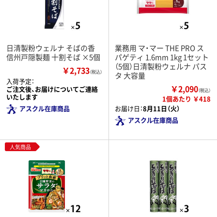
日清製粉ウェルナ そばの香
業務用 マ・マー THE PRO ス
信州戸隠製麺 十割そば ×5個
パゲティ 1.6mm 1kg 1セット
（5個）日清製粉ウェルナ パス
￥2,733
（税込）
タ 大容量
入荷予定：
￥2,090
ご注文後、お届けについてご連絡
（税込）
いたします
1個あたり ￥418
アスクル在庫商品
お届け日：
8月11日（火）
アスクル在庫商品
人気商品