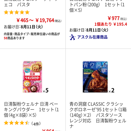
ェコ パスタ
トパン粉（200g） 1セット（1
個×5）
￥977
￥465
￥19,764
（税込）
1個あたり ￥195.4
お届け日：
8月11日（火）
お届け日：
8月11日（火）
内容量・商品タイプ・販売単位違いの商品が
アスクル在庫商品
58
商品あります
日清製粉ウェルナ 日清 ベー
青の洞窟 CLASSIC クラシッ
キングパウダー 1セット（1
クボロネーゼ'95 1セット（1箱
個（4g×8袋）×5）
（140g）×2） パスタソース
レンジ対応 日清製粉ウェル
（
）
4件
ナ
￥864