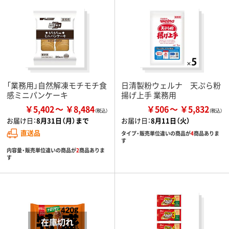
「業務用」自然解凍モチモチ食
日清製粉ウェルナ 天ぷら粉
感ミニパンケーキ
揚げ上手 業務用
￥5,402
￥8,484
￥506
￥5,832
お届け日：
8月31日（月）まで
お届け日：
8月11日（火）
直送品
タイプ・販売単位違いの商品が
4
商品ありま
す
内容量・販売単位違いの商品が
2
商品ありま
す