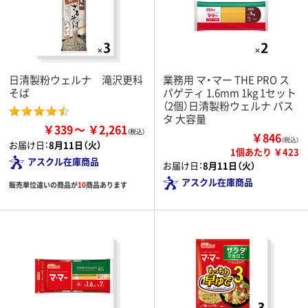
日清製粉ウェルナ 滝沢更科
業務用 マ・マー THE PRO ス
そば
パゲティ 1.6mm 1kg 1セット
（2個）日清製粉ウェルナ パス
タ 大容量
￥339
￥2,261
￥846
（税込）
お届け日：
8月11日（火）
1個あたり ￥423
アスクル在庫商品
お届け日：
8月11日（火）
アスクル在庫商品
販売単位違いの商品が
10
商品あります