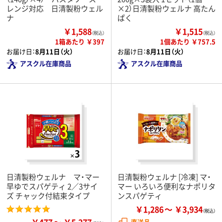
レンジ対応 日清製粉ウェル
×2）日清製粉ウェルナ 高たん
ナ
ぱく
￥1,588
￥1,515
（税込）
（税込）
1箱あたり ￥397
1個あたり ￥757.5
お届け日：
8月11日（火）
お届け日：
8月11日（火）
アスクル在庫商品
アスクル在庫商品
日清製粉ウェルナ マ・マー
日清製粉ウェルナ [冷凍] マ・
早ゆでスパゲティ 2／3サイ
マー いろいろ便利なナポリタ
ズ チャック付結束タイプ
ンスパゲティ
￥1,286
￥3,934
直送品