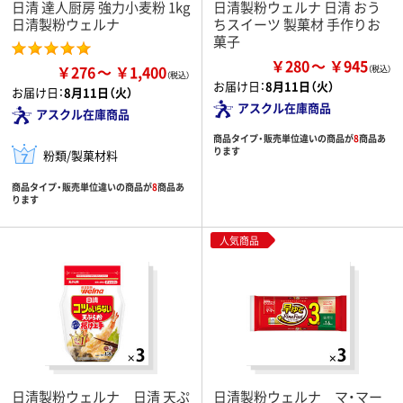
日清 達人厨房 強力小麦粉 1kg
日清製粉ウェルナ 日清 おう
日清製粉ウェルナ
ちスイーツ 製菓材 手作りお
菓子
￥280
￥945
￥276
￥1,400
お届け日：
8月11日（火）
お届け日：
8月11日（火）
アスクル在庫商品
アスクル在庫商品
商品タイプ・販売単位違いの商品が
8
商品あ
ります
粉類/製菓材料
商品タイプ・販売単位違いの商品が
8
商品あ
ります
人気商品
日清製粉ウェルナ 日清 天ぷ
日清製粉ウェルナ マ・マー