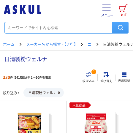
カゴ
メニュー
ホーム
メーカー名から探す - 【ナ行】
ニ
日清製粉ウェル
日清製粉ウェルナ
1
330
件（941商品）中 1～50件を表示
表示切替
絞り込み
並び替え
日清製粉ウェルナ
絞り込み
人気商品