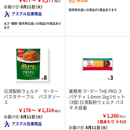
￥477
￥5,277
お届け日：
8月11日（火）
販売単位違いの商品が
2
商品あります
アスクル在庫商品
太さ・種類・販売単位違いの商品が
8
商品あり
ます
日清製粉ウェルナ マ・マー
業務用 マ・マー THE PRO ス
パスタテーブル パスタソー
パゲティ 1.6mm 1kg 1セット
ス
（3個）日清製粉ウェルナ パス
タ 大容量
￥178
￥1,314
￥1,260
お届け日：
8月11日（火）
（税込）
1個あたり ￥420
アスクル在庫商品
お届け日：
8月11日（火）