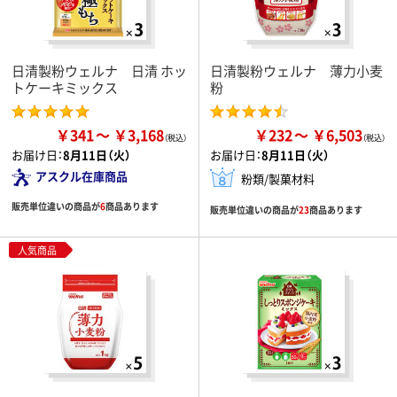
日清製粉ウェルナ 日清 ホッ
日清製粉ウェルナ 薄力小麦
トケーキミックス
粉
￥341
￥3,168
￥232
￥6,503
お届け日：
8月11日（火）
お届け日：
8月11日（火）
アスクル在庫商品
粉類/製菓材料
販売単位違いの商品が
6
商品あります
販売単位違いの商品が
23
商品あります
人気商品