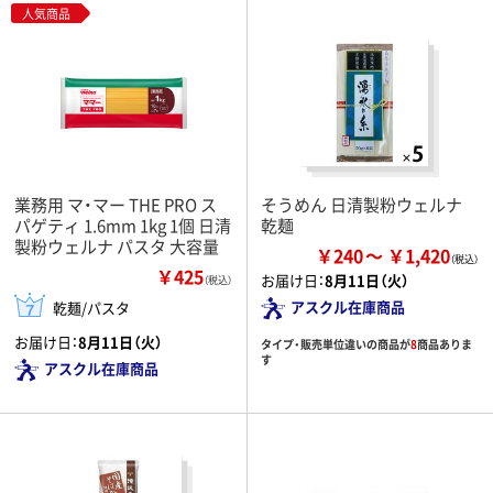
人気商品
業務用 マ・マー THE PRO ス
そうめん 日清製粉ウェルナ
パゲティ 1.6mm 1kg 1個 日清
乾麺
製粉ウェルナ パスタ 大容量
￥240
￥1,420
￥425
お届け日：
8月11日（火）
（税込）
アスクル在庫商品
乾麺/パスタ
お届け日：
8月11日（火）
タイプ・販売単位違いの商品が
8
商品ありま
す
アスクル在庫商品