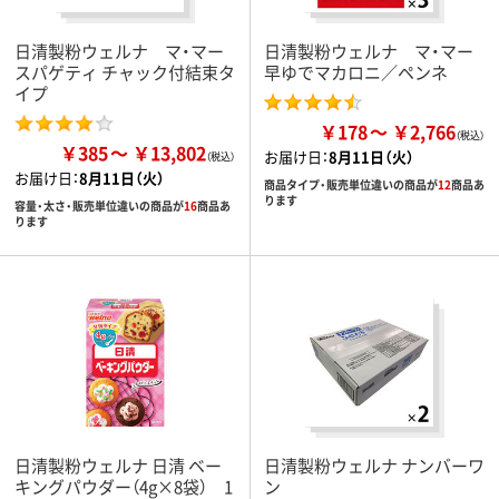
日清製粉ウェルナ マ・マー
日清製粉ウェルナ マ・マー
スパゲティ チャック付結束タ
早ゆでマカロニ／ペンネ
イプ
￥178
￥2,766
￥385
￥13,802
お届け日：
8月11日（火）
お届け日：
8月11日（火）
商品タイプ・販売単位違いの商品が
12
商品あ
ります
容量・太さ・販売単位違いの商品が
16
商品あ
ります
日清製粉ウェルナ 日清 ベー
日清製粉ウェルナ ナンバーワ
キングパウダー（4g×8袋） 1
ン