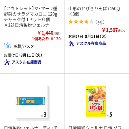
【アウトレット】マ・マー 2種
山形のとびきりそば (450g)
野菜のサラダマカロニ 120g
×3個
チャック付 1セット（1個
（
）
5件
×12）日清製粉ウェルナ
￥1,507
（税込）
￥1,440
（税込）
お届け日：
8月11日（火）
1個あたり ￥120
アスクル在庫商品
乾麺/パスタ
お届け日：
8月11日（火）
アスクル在庫商品
日清製粉ウェルナ ディ・チ
日清製粉ウェルナ 日清 ソフ