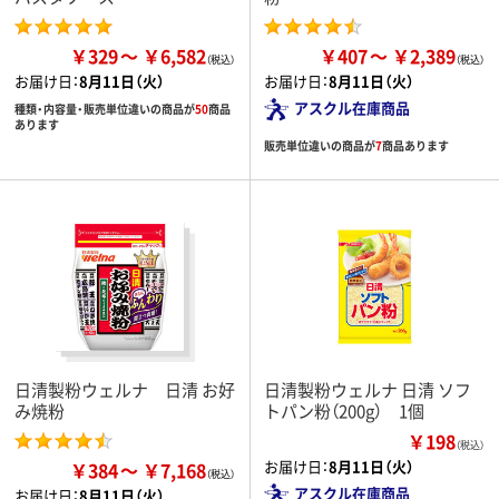
￥329
￥6,582
￥407
￥2,389
お届け日：
8月11日（火）
お届け日：
8月11日（火）
アスクル在庫商品
種類・内容量・販売単位違いの商品が
50
商品
あります
販売単位違いの商品が
7
商品あります
日清製粉ウェルナ 日清 お好
日清製粉ウェルナ 日清 ソフ
み焼粉
トパン粉（200g） 1個
￥198
（税込）
お届け日：
8月11日（火）
￥384
￥7,168
アスクル在庫商品
お届け日：
8月11日（火）