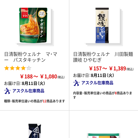
日清製粉ウェルナ マ・マ
日清製粉ウェルナ 川田製麺
ー パスタキッチン
讃岐 ひやむぎ
￥157
￥1,389
お届け日：
8月11日（火）
￥188
￥1,080
アスクル在庫商品
お届け日：
8月11日（火）
アスクル在庫商品
内容量・販売単位違いの商品が
8
商品ありま
す
種類・販売単位違いの商品が
12
商品あります