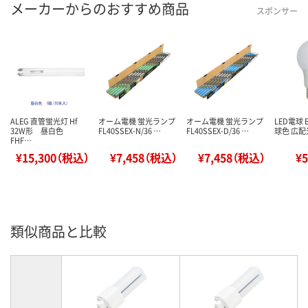
メーカーからのおすすめ商品
スポンサー
ALEG 直管蛍光灯 Hf
オーム電機 蛍光ランプ
オーム電機 蛍光ランプ
LED電球 E
32W形 昼白色
FL40SSEX-N/36 …
FL40SSEX-D/36 …
球色 広配光
FHF…
¥15,300（税込）
¥7,458（税込）
¥7,458（税込）
¥
類似商品と比較