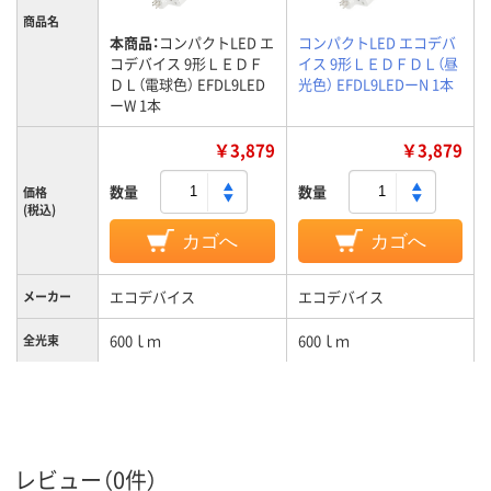
商品名
本商品：
コンパクトLED エ
コンパクトLED エコデバ
コデバイス 9形ＬＥＤＦ
イス 9形ＬＥＤＦＤＬ（昼
ＤＬ（電球色） EFDL9LED
光色） EFDL9LEDーN 1本
ーW 1本
￥3,879
￥3,879
数量
数量
価格
(税込)
カゴへ
カゴへ
エコデバイス
エコデバイス
メーカー
600ｌｍ
600ｌｍ
全光束
レビュー（0件）