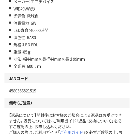
メーカー：エコデバイス
W形：9WW形
光源色：電球色
消費電力：6W
LED寿命：40000時間
演色性：RA80
規格：LED FDL
重量：85ｇ
寸法：幅44mm×奥行44mm×長さ99ｍｍ
全光束：600ｌｍ
JANコード
4580366821519
備考（ご注意）
【返品について】開封後はお客様のご都合による返品はお受けでき
ません。返品については、ご利用ガイド「返品・交換について」を必
ずご確認の上、お申し込みください。
ご購入の際は、ご利用ガイド「
ご利用ガイド
」を必ずご確認の上、お