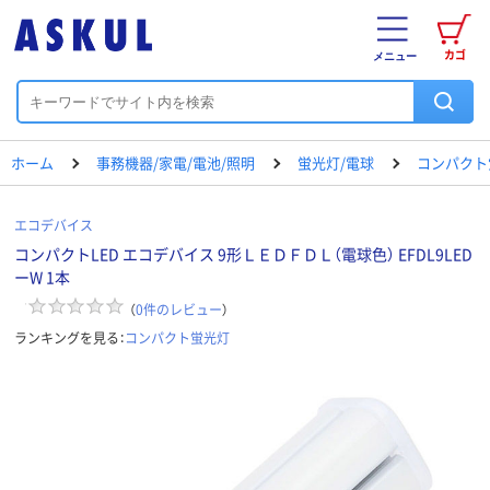
カゴ
メニュー
ホーム
事務機器/家電/電池/照明
蛍光灯/電球
コンパクト
エコデバイス
コンパクトLED エコデバイス 9形ＬＥＤＦＤＬ（電球色） EFDL9LED
ーW 1本
（
0
件のレビュー
）
ランキングを見る：
コンパクト蛍光灯