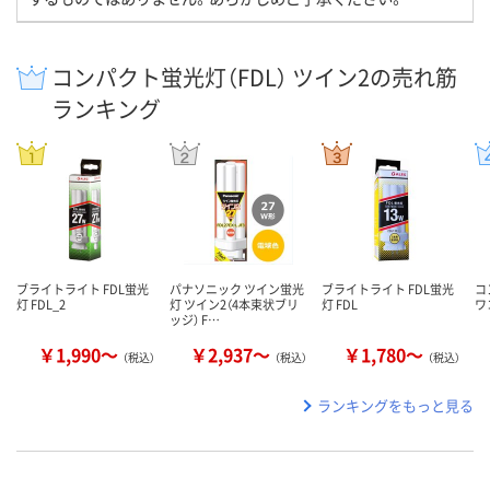
コンパクト蛍光灯（FDL） ツイン2の売れ筋
ランキング
ブライトライト FDL蛍光
パナソニック ツイン蛍光
ブライトライト FDL蛍光
コ
灯 FDL_2
灯 ツイン2（4本束状ブリ
灯 FDL
ワ
ッジ） F…
￥1,990～
￥2,937～
￥1,780～
（税込）
（税込）
（税込）
ランキングをもっと見る