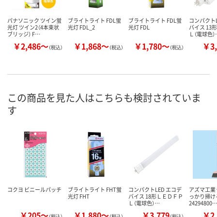
パナソニック ツイン蛍
ブライトライト FDL蛍
ブライトライト FDL蛍
コンパクトL
光灯 ツイン2（4本束状
光灯 FDL_2
光灯 FDL
バイス 13
ブリッジ） F…
Ｌ（電球色）
￥2,486～
￥1,868～
￥1,780～
￥3,
（税込）
（税込）
（税込）
この商品を見た人はこちらも検討されていま
す
コクヨ ビニールパッチ
ブライトライト FHT蛍
コンパクトLED エコデ
アズマ工業
光灯 FHT
バイス 18形ＬＥＤＦＰ
っかり掃け
Ｌ（電球色）…
24294800
￥205～
￥1,880～
￥3,779
￥2,
（税込）
（税込）
（税込）