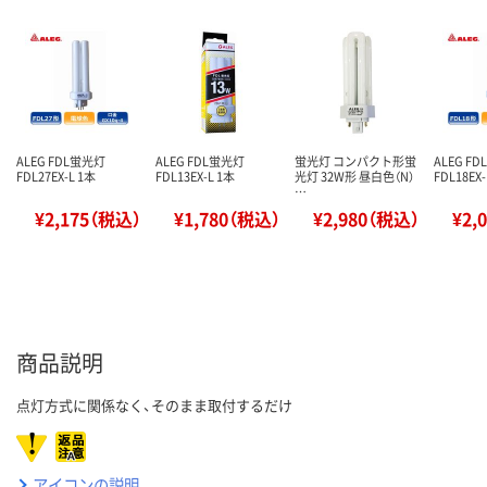
ALEG FDL蛍光灯
ALEG FDL蛍光灯
蛍光灯 コンパクト形蛍
ALEG F
FDL27EX-L 1本
FDL13EX-L 1本
光灯 32W形 昼白色（N）
FDL18EX-
…
¥2,175（税込）
¥1,780（税込）
¥2,980（税込）
¥2,
商品説明
点灯方式に関係なく、そのまま取付するだけ
アイコンの説明