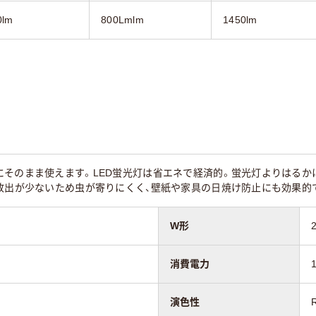
0lm
800Lmlm
1450lm
にそのまま使えます。LED蛍光灯は省エネで経済的。蛍光灯よりはるか
の放出が少ないため虫が寄りにくく、壁紙や家具の日焼け防止にも効果的
W形
消費電力
演色性