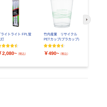
次のスライド
ブライトライト FPL蛍
竹内産業 リサイクル
Anker & 
光灯
PETカップ(プラカップ)
ル （高耐久
￥890~
￥2,080~
￥490~
（税込）
（税込）