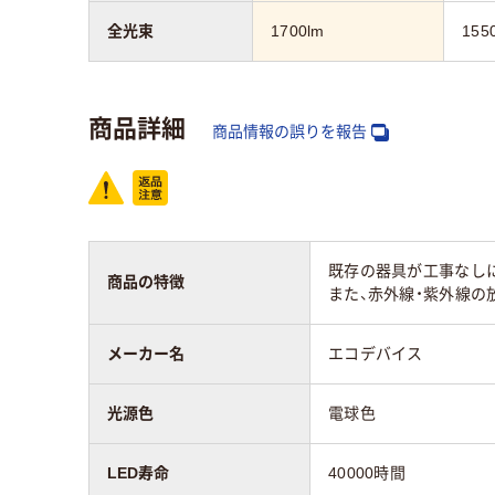
全光束
1700lm
155
商品詳細
商品情報の誤りを報告
既存の器具が工事なし
商品の特徴
また、赤外線・紫外線
メーカー名
エコデバイス
光源色
電球色
LED寿命
40000時間