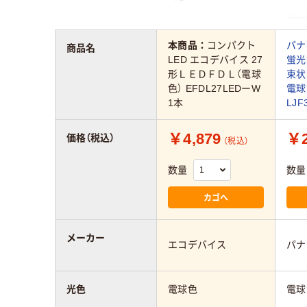
本商品：
コンパクト
パナ
商品名
LED エコデバイス 27
蛍光
形ＬＥＤＦＤＬ（電球
束状
色） EFDL27LEDーW
電球色
1本
LJF
￥4,879
￥2
価格（税込）
（税込）
数量
数量
カゴへ
メーカー
エコデバイス
パナ
光色
電球色
電球