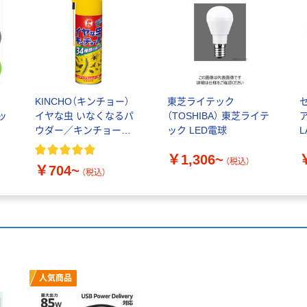
蛍
KINCHO（キンチョー）
東芝ライテック
ッ
イヤな虫 いなくなるパ
（TOSHIBA） 東芝ライテ
ウダー／キンチョール
ック LED電球
L
／ムエンダー
￥1,306~
（税込）
￥704~
（税込）
人気商品