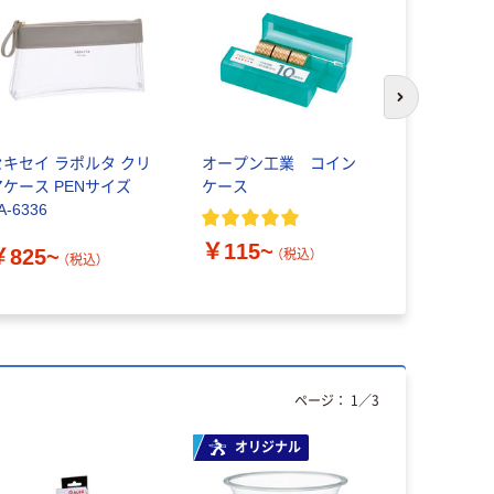
次のスライド
セキセイ ラポルタ クリ
オープン工業 コイン
高砂 タカサ
アケース PENサイズ
ケース
ナンスブラシ 
A-6336
個 483-60
￥115~
￥825~
￥1,065
（税込）
（税込）
ページ：
1
／
3
オリジナル