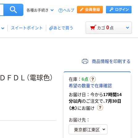
ヘルプ
各種お手続き
0
スイートポイント
あとで買う
カゴ
点
商品情報を印刷する
ＥＤＦＤＬ（電球色）
在庫：
6点
希望の数量で在庫確認
お届け日：今から
17時間14
分以内
のご注文で、
7月30日
（木）
にお届け
お届け先：