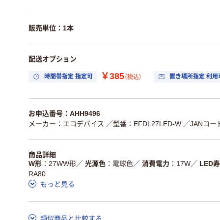
販売単位：1本
配送オプション
￥385
時間帯指定 指定可
置き場所指定 利用
（税込）
お申込番号：AHH9496
メーカー：エコデバイス
／型番：EFDL27LED-W
／JANコード
商品詳細
W形
27WW形
／
光源色
電球色
／
消費電力
17W
／
LED
RA80
もっと見る
類似商品と比較する