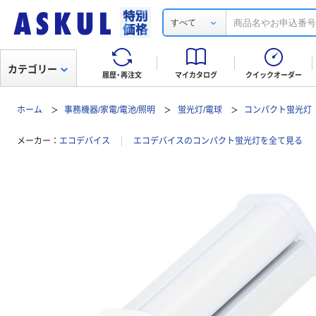
すべて
カテゴリー
履歴・再注文
マイカタログ
クイックオーダー
ホーム
事務機器/家電/電池/照明
蛍光灯/電球
コンパクト蛍光灯
メーカー
エコデバイス
エコデバイスのコンパクト蛍光灯を全て見る