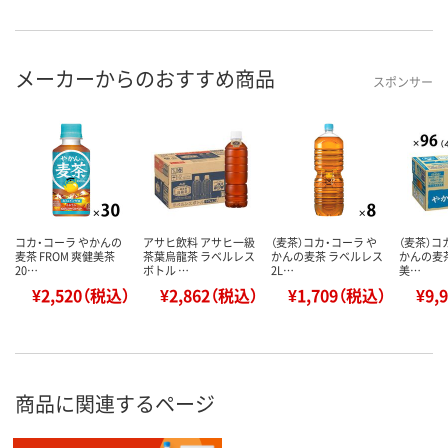
メーカーからのおすすめ商品
スポンサー
コカ・コーラ やかんの
アサヒ飲料 アサヒ一級
（麦茶）コカ・コーラ や
（麦茶）コ
麦茶 FROM 爽健美茶
茶葉烏龍茶 ラベルレス
かんの麦茶 ラベルレス
かんの麦茶 
20…
ボトル …
2L…
美…
¥2,520（税込）
¥2,862（税込）
¥1,709（税込）
¥9,
商品に関連するページ