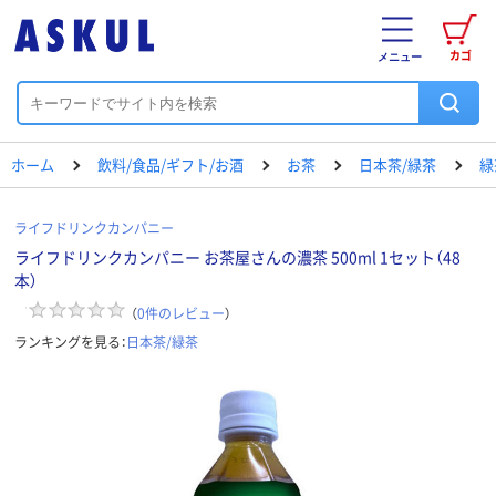
カゴ
メニュー
ホーム
飲料/食品/ギフト/お酒
お茶
日本茶/緑茶
緑
ライフドリンクカンパニー
ライフドリンクカンパニー お茶屋さんの濃茶 500ml 1セット（48
本）
（
0
件のレビュー
）
ランキングを見る：
日本茶/緑茶