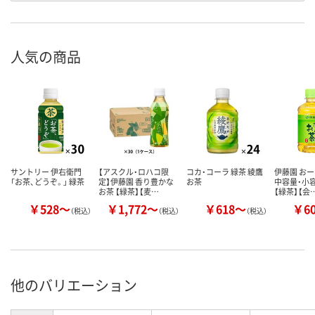
人気の商品
サントリー 伊右衛門
【アスクル・ロハコ限
コカ・コーラ 緑茶 綾鷹
伊藤園 おー
「お茶、どうぞ。」 緑茶
定】伊藤園 香り豊かな
お茶
中容量・小容
お茶 【緑茶】【麦…
【緑茶】【会
￥528～
￥1,772～
￥618～
￥6
（税込）
（税込）
（税込）
他のバリエーション