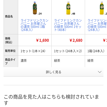
商品名
ライフドリンクカン
ライフドリンクカン
ライフドリン
パニー お茶屋さん
パニー お茶屋さん
パニー お茶
の濃茶 500ml 1箱
の緑茶 500ml 1セッ
の緑茶 500ml
（24本入）
ト（48本）
（24本入）
価格
￥1,690
￥2,680
￥1
(税込)
1セット（1本×24）
1セット（24本入×2）
1箱（24本入）
販売単位
商品タイ
濃茶
緑茶
緑茶
プ
お申込番
詳しく見る
AHP2344
WKA8360
WKA5015
号
あり
入荷待ち
入荷待ち
在庫
8月8日（土）
2026年8月下旬
2026年8月下
お届け日
この商品を見た人はこちらも検討されていま
す
数量
数量
数量