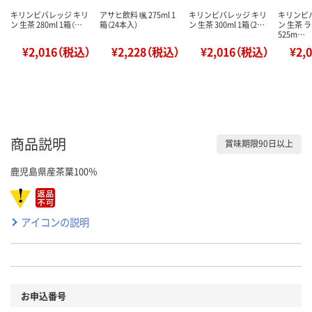
キリンビバレッジ キリ
アサヒ飲料 颯 275ml 1
キリンビバレッジ キリ
キリンビ
ン 生茶 280ml 1箱（…
箱（24本入）
ン 生茶 300ml 1箱（2…
ン 生茶 
525m…
¥2,016（税込）
¥2,228（税込）
¥2,016（税込）
¥2,
商品説明
賞味期限90日以上
鹿児島県産茶葉100％
アイコンの説明
お申込番号