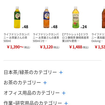
カゴへ
カゴへ
カ
ライフドリンクカンパ
ライフドリンクカンパ
【アウトレット】ミツウ
ライフドリ
ニー お茶屋さんの茶
ニー お茶屋さんの麦茶
ロコ 静岡茶 静岡県産茶
ニー 黒烏龍茶
500ml
500ml 1セ…
葉100％使用…
Oolong…
￥1,390～
￥3,120
￥1,488
￥1,5
（税込）
（税込）
（税込）
日本茶/緑茶のカテゴリー
お茶のカテゴリー
オフィス用品のカテゴリー
作業・研究用品のカテゴリー