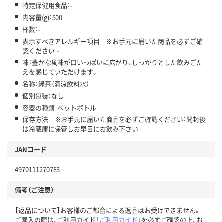
特定保健用食品：-
内容量(g)：500
杯数：-
表示すべきアレルギー項目 ※お手元に届いた商品を必ずご確
認ください：-
味：豊かな風味が口いっぱいに広がり、しっかりとした飲みごた
えを感じていただけます。
名称：緑茶（清涼飲料水）
個別包装：なし
容器の種類：ペットボトル
保存方法 ※お手元に届いた商品を必ずご確認ください：開封後
は冷蔵庫に保管しお早目にお飲み下さい
JANコード
4970111270783
備考（ご注意）
【返品について】お客様のご都合による返品はお受けできません。
ご購入の際は、ご利用ガイド「
ご利用ガイド
」を必ずご確認の上、お