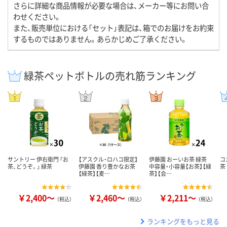
さらに詳細な商品情報が必要な場合は、メーカー等にお問い合
わせください。
また、販売単位における「セット」表記は、箱でのお届けをお約束
するものではありません。あらかじめご了承ください。
緑茶ペットボトルの売れ筋ランキング
サントリー 伊右衛門 「お
【アスクル・ロハコ限定】
伊藤園 おーいお茶 緑茶
コ
茶、どうぞ。」 緑茶
伊藤園 香り豊かなお茶
中容量・小容量【お茶】【緑
茶
【緑茶】【麦…
茶】【会…
￥2,400～
￥2,460～
￥2,211～
（税込）
（税込）
（税込）
ランキングをもっと見る