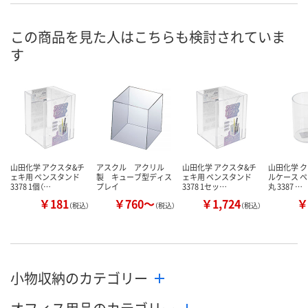
この商品を見た人はこちらも検討されていま
す
山田化学 アクスタ&チ
アスクル アクリル
山田化学 アクスタ&チ
山田化学 
ェキ用 ペンスタンド
製 キューブ型ディス
ェキ用 ペンスタンド
ルケース 
3378 1個（…
プレイ
3378 1セッ…
丸 3387 …
￥181
￥760～
￥1,724
￥
（税込）
（税込）
（税込）
小物収納のカテゴリー