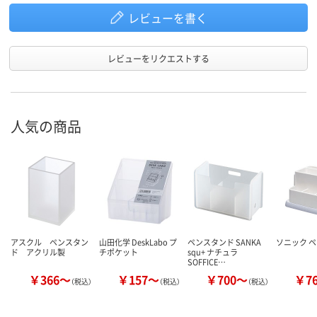
レビューを書く
レビューをリクエストする
人気の商品
アスクル ペンスタン
山田化学 DeskLabo プ
ペンスタンド SANKA
ソニック 
ド アクリル製
チポケット
squ+ ナチュラ
SOFFICE…
￥366～
￥157～
￥700～
￥7
（税込）
（税込）
（税込）