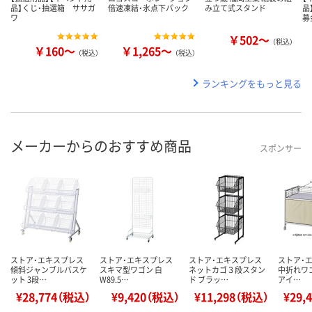
品】くじ・抽選箱 ササガ
倍速凍結・氷点下パック
み立て式スタンド
品
ワ
募
￥502～
（税込）
￥160～
￥1,265～
（税込）
（税込）
ランキングをもっと見る
メーカーからのおすすめ商品
スポンサー
ストア・エキスプレス
ストア・エキスプレス
ストア・エキスプレス
ストア・
傾斜ジャンブルバスケ
スキマ型ワゴン 白
ネットカゴ３段スタン
中折れワゴ
ット 3段…
W89.5…
ド ブラッ…
アイ…
¥28,774（税込）
¥9,420（税込）
¥11,298（税込）
¥29,