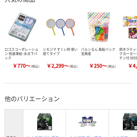
ロゴスコーポレーショ
シモジマ すくい枠 使い
バルンるん 風船パック
鈴木ラテッ
ン 倍速凍結・氷点下パ
捨てタイプ
宝興産
クヨーヨー
ック
チン付 005
￥770～
￥2,299～
￥250～
￥4,
（税込）
（税込）
（税込）
他のバリエーション