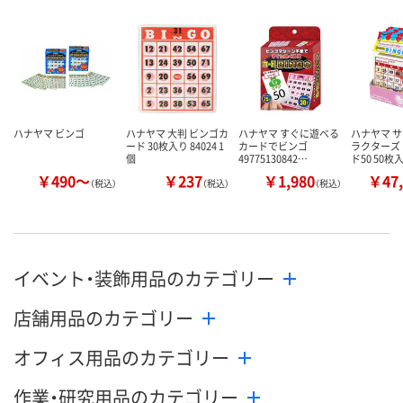
カゴへ
カゴへ
カ
ハナヤマ ビンゴ
ハナヤマ 大判 ビンゴカ
ハナヤマ すぐに遊べる
ハナヤマ 
ード 30枚入り 84024 1
カードでビンゴ
ラクターズ
個
49775130842…
ド50 50枚
￥490～
￥237
￥1,980
￥47,
（税込）
（税込）
（税込）
イベント・装飾用品のカテゴリー
店舗用品のカテゴリー
オフィス用品のカテゴリー
作業・研究用品のカテゴリー