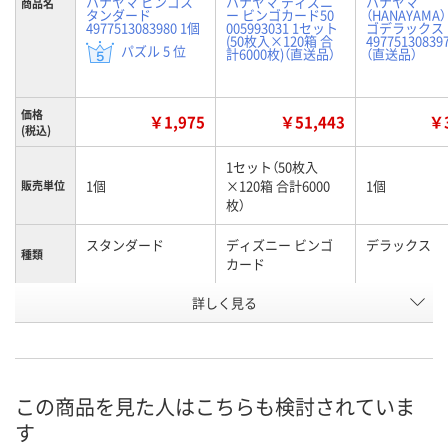
ハナヤマ ビンゴス
ハナヤマ ディズニ
ハナヤマ
商品名
タンダード
ー ビンゴカード50
（HANAYAMA
4977513083980 1個
005993031 1セット
ゴデラックス
(50枚入×120箱 合
49775130839
パズル 5 位
計6000枚)（直送品）
（直送品）
価格
￥1,975
￥51,443
￥3
(税込)
1セット（50枚入
1個
×120箱 合計6000
1個
販売単位
枚）
スタンダード
ディズニー ビンゴ
デラックス
種類
カード
お申込番
詳しく見る
EJ57242
P387674
EJ57243
号
6点
直送品
直送品
在庫
8月9日（日）
8月26日（水）まで
8月25日（火）
お届け日
この商品を見た人はこちらも検討されていま
す
数量
数量
数量