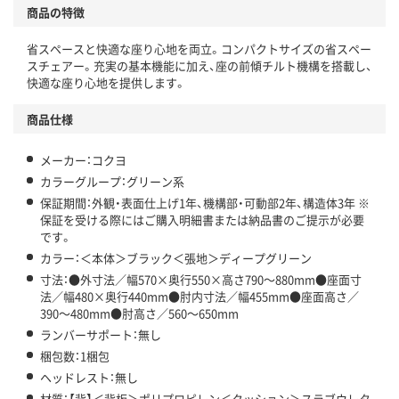
商品の特徴
省スペースと快適な座り心地を両立。コンパクトサイズの省スペー
スチェアー。充実の基本機能に加え、座の前傾チルト機構を搭載し、
快適な座り心地を提供します。
商品仕様
メーカー：コクヨ
カラーグループ：グリーン系
保証期間：外観・表面仕上げ1年、機構部・可動部2年、構造体3年 ※
保証を受ける際にはご購入明細書または納品書のご提示が必要
です。
カラー：＜本体＞ブラック＜張地＞ディープグリーン
寸法：●外寸法／幅570×奥行550×高さ790～880mm●座面寸
法／幅480×奥行440mm●肘内寸法／幅455mm●座面高さ／
390～480mm●肘高さ／560～650mm
ランバーサポート：無し
梱包数：1梱包
ヘッドレスト：無し
材質：【背】＜背板＞ポリプロピレン＜クッション＞スラブウレタ