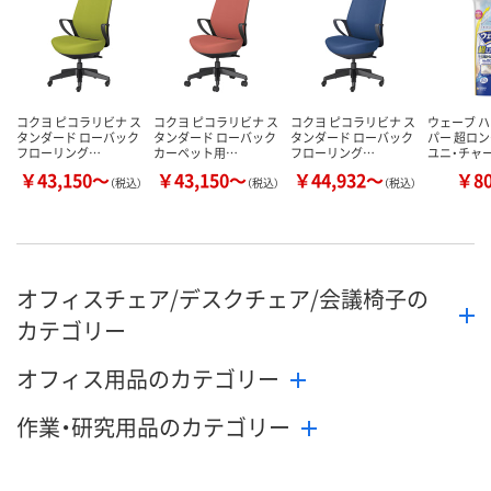
カゴへ
カゴへ
カ
コクヨ ピコラリビナ ス
コクヨ ピコラリビナ ス
コクヨ ピコラリビナ ス
ウェーブ 
タンダード ローバック
タンダード ローバック
タンダード ローバック
パー 超ロン
フローリング…
カーペット用…
フローリング…
ユニ・チャ
￥43,150～
￥43,150～
￥44,932～
￥8
（税込）
（税込）
（税込）
オフィスチェア/デスクチェア/会議椅子の
カテゴリー
オフィス用品のカテゴリー
作業・研究用品のカテゴリー