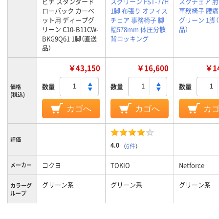
ビナ スタンダード
スグリーン FST-77H
スクチェア 
ローバック カーペ
1脚 布張り オフィス
事務椅子 腰
ット用 ディープグ
チェア 事務椅子 脚
グリーン 1脚
リーン C10-B11CW-
幅578mm 体圧分散
品）
BKG9Q61 1脚（直送
背ロッキング
品）
￥43,150
￥16,600
￥14
数量
数量
数量
価格
(税込)
カゴへ
カゴへ
カ
評価
4.0
（
6件
）
コクヨ
TOKIO
Netforce
メーカー
グリーン系
グリーン系
グリーン系
カラーグ
ループ
11.9kg
10kg
9kg
質量