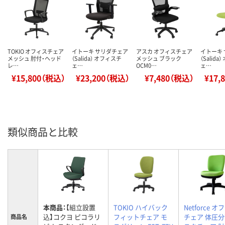
TOKIO オフィスチェア
イトーキ サリダチェア
アスカ オフィスチェア
イトーキ
メッシュ 肘付・ヘッド
（Salida） オフィスチ
メッシュ ブラック
（Salid
レ…
ェ…
OCM0…
ェ…
¥15,800（税込）
¥23,200（税込）
¥7,480（税込）
¥17,
類似商品と比較
本商品：
【組立設置
TOKIO ハイバック
Netforce 
込】コクヨ ピコラリ
フィットチェア モ
チェア 体圧分
商品名