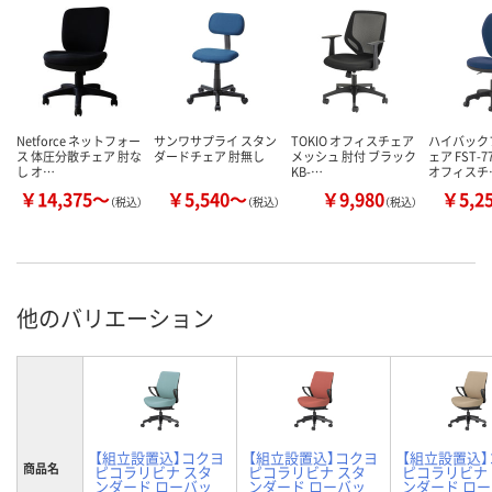
Netforce ネットフォー
サンワサプライ スタン
TOKIO オフィスチェア
ハイバック
ス 体圧分散チェア 肘な
ダードチェア 肘無し
メッシュ 肘付 ブラック
ェア FST-
し オ…
KB-…
オフィスチ
￥14,375～
￥5,540～
￥9,980
￥5,2
（税込）
（税込）
（税込）
他のバリエーション
【組立設置込】コクヨ
【組立設置込】コクヨ
【組立設置込
商品名
ピコラリビナ スタ
ピコラリビナ スタ
ピコラリビナ
ンダード ローバッ
ンダード ローバッ
ンダード ロ