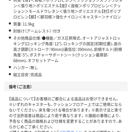
ン＜張り地＞ポリエステル【座】＜座板＞ポリプロピレン＜クッ
ション＞モールドウレタン＜張り地＞ポリエステル【肘】ポリプ
ロピレン【脚】＜脚羽根＞強化ナイロン＜キャスター＞ナイロン
質量：11.9kg
肘掛け（アームレスト）：付き
その他商品仕様：●機能／ガス圧昇降式、オートアジャストロッ
キング(ロッキング角度：12°)、ロッキングの固定(初期位置)、座の
高さ調節(ストローク：90mm)(最低位：390mm)、前傾チルト(前傾
角度：5°)、ポスチャーサポートシート(クッション最厚部：
68mm)、オフセットアーム
ハンガー：無し
組立目安：完成品
備考（ご注意）
【返品について】お客様のご都合による返品はお受けできません。
※いずれのキャスターも、クッションフロアー上ではご使用になら
ないでください。床を傷つける場合があります。※表示寸法と実寸
の寸法許容差は商品により若干異なります。※諸般の事情により、
予告なく商品の価格および仕様を変更することがありますので、あ
らかじめご了承ください。