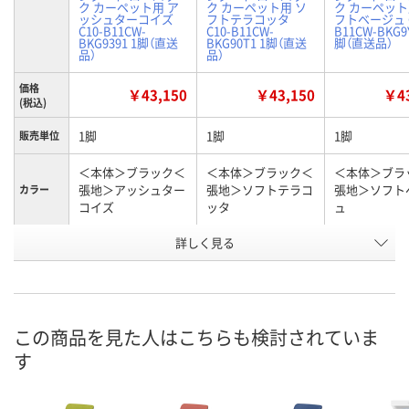
ク カーペット用 ア
ク カーペット用 ソ
ク カーペット
ッシュターコイズ
フトテラコッタ
フトベージュ C
C10-B11CW-
C10-B11CW-
B11CW-BKG9
BKG9391 1脚（直送
BKG90T1 1脚（直送
脚（直送品）
品）
品）
価格
￥43,150
￥43,150
￥43
(税込)
1脚
1脚
1脚
販売単位
＜本体＞ブラック＜
＜本体＞ブラック＜
＜本体＞ブラ
張地＞アッシュター
張地＞ソフトテラコ
張地＞ソフト
カラー
コイズ
ッタ
ュ
お申込番
詳しく見る
AJE7965
AJE7963
AJE7971
号
直送品
直送品
直送品
在庫
9月3日（木）まで
9月17日（木）まで
9月17日（木）
お届け日
この商品を見た人はこちらも検討されていま
す
数量
数量
数量