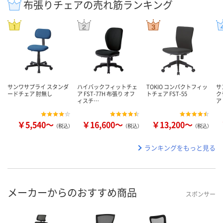
布張りチェアの売れ筋ランキング
サンワサプライ スタンダ
ハイバックフィットチェ
TOKIO コンパクトフィッ
サ
ードチェア 肘無し
ア FST-77H 布張り オフ
トチェア FST-55
ク
ィスチ…
ア
￥5,540～
￥16,600～
￥13,200～
（税込）
（税込）
（税込）
ランキングをもっと見る
メーカーからのおすすめ商品
スポンサー