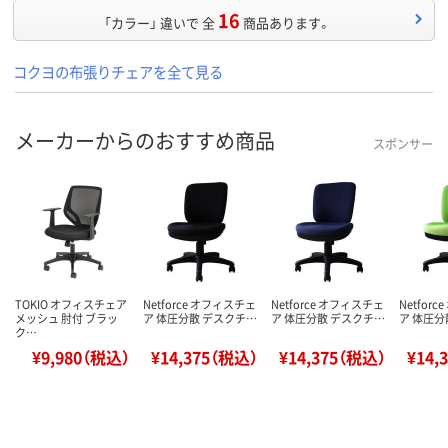
16
「カラー」 違いで 全
商品あります。
コクヨの布張りチェアを全て見る
メーカーからのおすすめ商品
スポンサー
TOKIO オフィスチェア
Netforce オフィスチェ
Netforce オフィスチェ
Netfor
メッシュ 肘付 ブラッ
ア 体圧分散 デスクチ…
ア 体圧分散 デスクチ…
ア 体圧分
ク…
¥9,980（税込）
¥14,375（税込）
¥14,375（税込）
¥14,