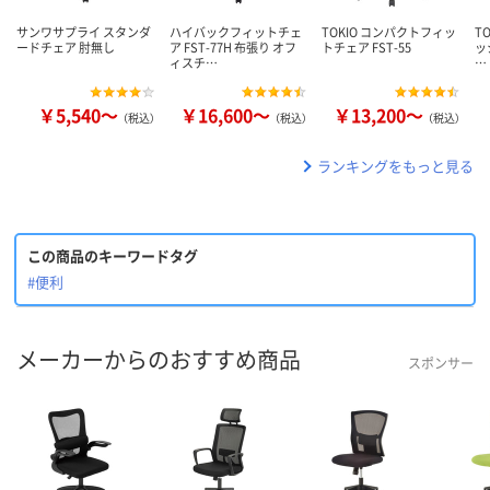
サンワサプライ スタンダ
ハイバックフィットチェ
TOKIO コンパクトフィッ
T
ードチェア 肘無し
ア FST-77H 布張り オフ
トチェア FST-55
ッ
ィスチ…
…
￥5,540～
￥16,600～
￥13,200～
（税込）
（税込）
（税込）
ランキングをもっと見る
この商品のキーワードタグ
#便利
メーカーからのおすすめ商品
スポンサー