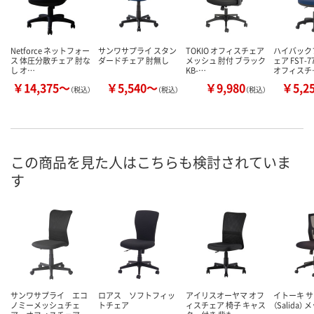
Netforce ネットフォー
サンワサプライ スタン
TOKIO オフィスチェア
ハイバック
ス 体圧分散チェア 肘な
ダードチェア 肘無し
メッシュ 肘付 ブラック
ェア FST-
し オ…
KB-…
オフィスチ
￥14,375～
￥5,540～
￥9,980
￥5,2
（税込）
（税込）
（税込）
この商品を見た人はこちらも検討されていま
す
サンワサプライ エコ
ロアス ソフトフィッ
アイリスオーヤマ オフ
イトーキ 
ノミーメッシュチェ
トチェア
ィスチェア 椅子 キャス
（Salida