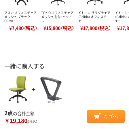
アスカ オフィスチェア
TOKIO オフィスチェア
イトーキ サリダチェア
イトーキ
メッシュ ブラック
メッシュ 肘付・ヘッド
（Salida） オフィスチ
（Salid
OCM0…
レ…
ェ…
ェ…
¥7,480（税込）
¥15,800（税込）
¥17,800（税込）
¥17,
一緒に購入する
2点
の合計金額
カゴへ
￥19,180
（税込）