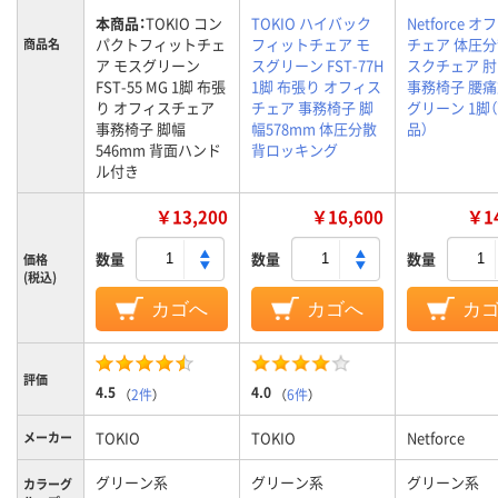
本商品：
TOKIO コン
TOKIO ハイバック
Netforce 
パクトフィットチェ
フィットチェア モ
チェア 体圧分
商品名
ア モスグリーン
スグリーン FST-77H
スクチェア 
FST-55 MG 1脚 布張
1脚 布張り オフィス
事務椅子 腰
り オフィスチェア
チェア 事務椅子 脚
グリーン 1脚
事務椅子 脚幅
幅578mm 体圧分散
品）
546mm 背面ハンド
背ロッキング
ル付き
￥13,200
￥16,600
￥14
数量
数量
数量
価格
(税込)
カゴへ
カゴへ
カ
評価
4.5
4.0
（
2件
）
（
6件
）
TOKIO
TOKIO
Netforce
メーカー
グリーン系
グリーン系
グリーン系
カラーグ