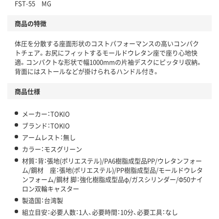
FST-55 MG
商品の特徴
体圧を分散する座面形状のコストパフォーマンスの高いコンパク
トチェア。お尻にフィットするモールドウレタン座で座り心地快
適。コンパクトな形状で幅1000mmの片袖デスクにピッタリ収納。
背面にはストールなどが掛けられるハンドル付き。
商品仕様
メーカー：TOKIO
ブランド：TOKIO
アームレスト：無し
カラー：モスグリーン
材質：背：張地(ポリエステル)/PA6樹脂成型品PP/ウレタンフォー
ム/鋼材 座：張地(ポリエステル)/PP樹脂成型品/モールドウレタ
ンフォーム/鋼材 脚：強化樹脂成型品φ/ガスシリンダー/Φ50ナイ
ロン双輪キャスター
製造国：台湾製
組立目安：必要人数：1人、必要時間：10分、必要工具：なし