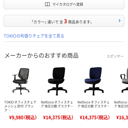
マイカタログへ登録
3
「カラー」 違いで 全
商品あります。
TOKIOの布張りチェアを全て見る
メーカーからのおすすめ商品
スポンサー
TOKIO オフィスチェア
Netforce オフィスチェ
Netforce オフィスチェ
Netfor
メッシュ 肘付 ブラッ
ア 体圧分散 デスクチ…
ア 体圧分散 デスクチ…
ア 体圧分
ク…
¥9,980（税込）
¥14,375（税込）
¥14,375（税込）
¥16,