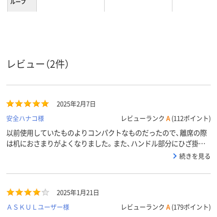
ループ
11kg
10kg
9kg
質量
レビュー（2件）
2025年2月7日
安全ハナコ様
レビューランク
A
(112ポイント)
以前使用していたものよりコンパクトなものだったので、離席の際
は机におさまりがよくなりました。また、ハンドル部分にひざ掛け
などかけれてとても便利です。色も派手すぎるかな？と思いました
続きを見る
が見慣れるとそうでもなく、事務所が明るくなってよかったです。
2025年1月21日
ＡＳＫＵＬユーザー様
レビューランク
A
(179ポイント)