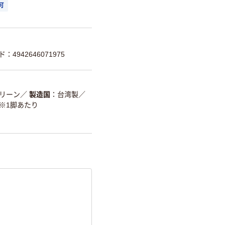
可
：4942646071975
リーン
／
製造国
台湾製
／
※1脚あたり