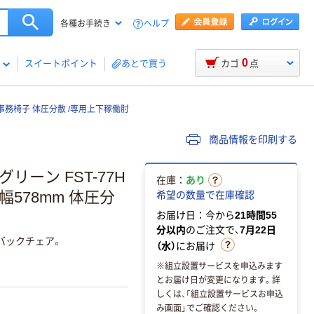
ヘルプ
各種お手続き
0
スイートポイント
あとで買う
カゴ
点
 事務椅子 体圧分散 /専用上下稼働肘
商品情報を印刷する
リーン FST-77H
在庫：
あり
幅578mm 体圧分
希望の数量で在庫確認
お届け日：今から
21時間55
分以内
のご注文で、
7月22日
バックチェア。
（水）
にお届け
※組立設置サービスを申込みます
とお届け日が変更になります。詳
しくは、「組立設置サービスお申込
み画面」でご確認ください。