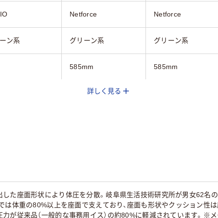
IO
Netforce
Netforce
ーン系
グリーン系
グリーン系
585mm
585mm
詳しく見る
付き
なし
680mm
680mm
g
10.4kg
9kg
出した座面形状により体圧を分散。岐阜県生活技術研究所が男女62名
では体重の80%以上を座面で支えており、座面も形状やクッション性は
力が従来品（一般的な事務用イス）の約80%に軽減されています。※