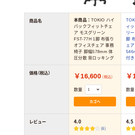
本商品：
TOKIO ハイ
TO
商品名
バックフィットチェ
ィッ
ア モスグリーン
リーン
FST-77H 1脚 布張り
脚 
オフィスチェア 事務
ェア
椅子 脚幅578mm 体
54
圧分散 背ロッキング
付き
価格（税込）
￥16,600
￥1
（税込）
数量
数量
カゴへ
4.0
4.5
レビュー
(6)