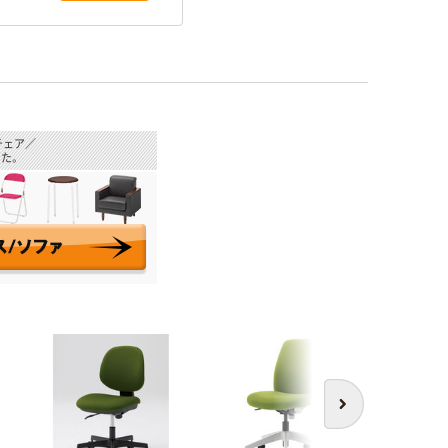
チェア／
た。
次へ