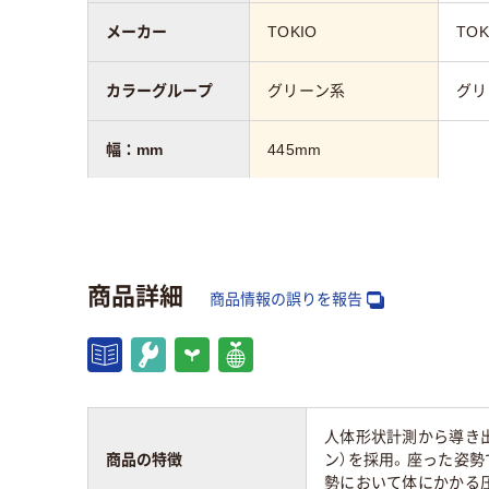
メーカー
TOKIO
TOK
カラーグループ
グリーン系
グリ
幅：mm
445mm
肘掛け（アームレ
無し
無し
スト）
商品詳細
奥行：mm
630mm
商品情報の誤りを報告
質量
10kg
11k
人体形状計測から導き
商品の特徴
ン）を採用。座った姿勢
勢において体にかかる圧