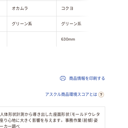
オカムラ
コクヨ
関家具
グリーン系
グリーン系
グリーン
630mm
無し
無し
無し
630mm
商品情報を印刷する
10kg
アスクル商品環境スコアとは
の人体形状計測から導き出した座面形状（モールドウレタ
座り心地に大きく影響を与えます。 事務作業（前傾）姿
メーカー調べ