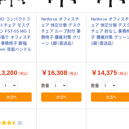
KIO コンパクトフ
Netforce オフィスチ
Netforce オフィスチ
トチェア モスグ
ェア 体圧分散 デスク
ェア 体圧分散 デス
 FST-55 MG 1
チェア ループ肘付 事
チェア 肘なし 事務
布張り オフィスチ
務椅子 腰痛対策 グリ
子 腰痛対策 グリー
 事務椅子 脚幅
ーン 1脚（直送品）
1脚（直送品）
6mm 背面ハンドル
3,200
￥16,308
￥14,375
（税込）
（税込）
（税込）
数量
数量
カゴへ
カゴへ
カゴへ
(2)