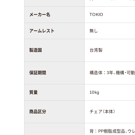
メーカー名
TOKIO
アームレスト
無し
製造国
台湾製
保証期間
構造体：3年、機構・可
質量
10kg
商品区分
チェア（本体）
背：PP樹脂成型品、ウ