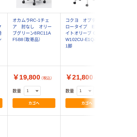
オカムラRC-1チェ
コクヨ オプティ
SEKI 
ク
ア 肘なし オリー
ロータイプ E1 ラ
ションチ
椅
ブグリーン8RC11A
イトオリーブ C02-
ン 1脚 
ン
F5B8（取寄品）
W102CU-E1Q4Q42
ア 肘無
1脚
サイズ 脚
座幅470
張り
￥19,800
￥21,800
￥15,
（税込）
（税込）
数量
数量
数量
カゴへ
カゴへ
4.0