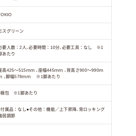
TOKIO
モスグリーン
必要人数：2人、必要時間：10分、必要工具：なし ※1
脚あたり
座高425～515ｍｍ 、座幅445ｍｍ 、背高さ900～990ｍ
ｍ 、脚幅578ｍｍ ※1脚あたり
1梱包 ※1脚あたり
●付属品：なし●その他：機能／上下昇降、背ロッキング
強弱調節