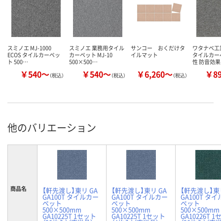
スミノエ MJ-1000
スミノエ 業務用タイル
サンコー おくだけタ
ワタナベ工
ECOS タイルカーペッ
カーペット MJ-10
イルマット
タイルカー
ト 500…
500×500…
性 防音効果
￥540～
￥540～
￥6,260～
￥8
（税込）
（税込）
（税込）
他のバリエーション
商品名
【軒先渡し】東リ GA
【軒先渡し】東リ GA
【軒先渡し】東リ
GA100T タイルカー
GA100T タイルカー
GA100T タ
ペット
ペット
ペット
500×500mm
500×500mm
500×500mm
GA10225T 1セット
GA10225T 1セット
GA10226T 