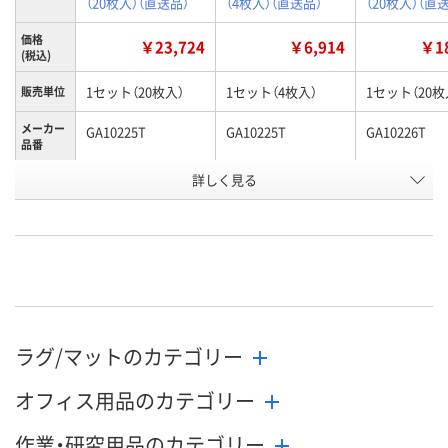
（20枚入）（直送品）
（4枚入）（直送品）
（20枚入）（直
価格
￥23,724
￥6,914
￥18
(税込)
1セット（20枚入）
1セット（4枚入）
1セット（20枚
販売単位
メーカー
GA10225T
GA10225T
GA10226T
品番
お申込番
詳しく見る
AK35641
AK38456
AK37348
号
直送品
直送品
直送品
在庫
9月1日（火）まで
9月1日（火）まで
9月1日（火）ま
お届け日
数量
数量
数量
ラグ/マットのカテゴリー
カゴへ
カゴへ
カ
オフィス用品のカテゴリー
作業・研究用品のカテゴリー