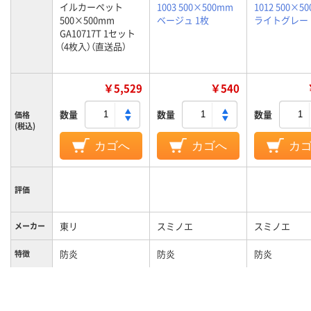
イルカーペット
1003 500×500mm
1012 500×5
500×500mm
ベージュ 1枚
ライトグレー 
GA10717T 1セット
（4枚入）（直送品）
￥5,529
￥540
数量
数量
数量
価格
(税込)
カゴへ
カゴへ
カ
評価
東リ
スミノエ
スミノエ
メーカー
防炎
防炎
防炎
特徴