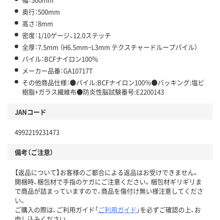
奥行：500mm
高さ：8mm
密度：1/10ゲージ、12.0ステッチ
全厚：7.5mm （H6.5mm~L3mm テクスチャードループパイル）
パイル：BCFナイロン100％
メーカー品番：GA10717T
その他商品仕様：●パイル:BCFナイロン100％●バッキング:塩ビ
樹脂+ガラス繊維布●防炎性脳試験番号:E2200143
JANコード
4992219231473
備考（ご注意）
【返品について】お客様のご都合による返品はお受けできません。
開梱時、梱包材で手指のケガにご注意ください。梱包材ギリギリま
で商品が詰まっていますので、商品を傷付け無い様注意してくださ
い。
ご購入の際は、ご利用ガイド「
ご利用ガイド
」を必ずご確認の上、お
申し込みください。