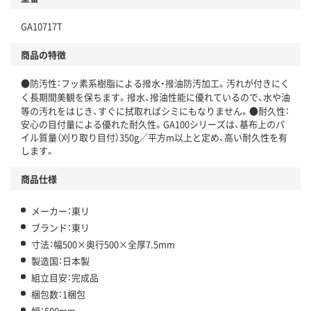
GA10717T
商品の特徴
●防汚性：フッ素系樹脂による撥水・撥油防汚加工。汚れが付きにく
く長期間美観を保ちます。撥水、撥油性能に優れているので、水や油
等の汚れをはじき、すぐに拭取ればシミにもなりません。●耐久性：
安心の目付量による優れた耐久性。GA100シリーズは、基布上のパ
イル質量（刈り取り目付）350g／平方m以上と定め、高い耐久性を有
します。
商品仕様
メーカー：東リ
ブランド：東リ
寸法：幅500×奥行500×全厚7.5mm
製造国：日本製
組立目安：完成品
梱包数：1梱包
幅：500mm