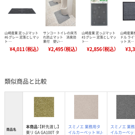
山崎産業 泥っぷマット
サンコー トイレの床汚
山崎産業 泥っぷマット
山崎産業
#6 グレー 泥落としマッ
れ防止マット 消臭効
#3 グレー 泥落としマッ
ドル ラ
ト …
果付 使い…
ト…
ット 大…
¥4,011（税込）
¥2,495（税込）
¥2,856（税込）
¥3,
類似商品と比較
本商品：
【軒先渡し】
スミノエ 業務用タ
スミノエ 業
商品名
東リ GA GA100T タ
イルカーペット MJ-
イルカーペット