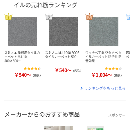
イルの売れ筋ランキング
スミノエ 業務用タイルカ
スミノエ MJ-1000 ECOS
ワタナベ工業 ワタナベ タ
萩
ーペット MJ-10
タイルカーペット 500…
イルカーペット 防汚性 防
ペ
500×500…
音効果
￥540～
（税込）
￥540～
￥1,004～
（税込）
（税込）
ランキングをもっと見る
メーカーからのおすすめ商品
スポンサー