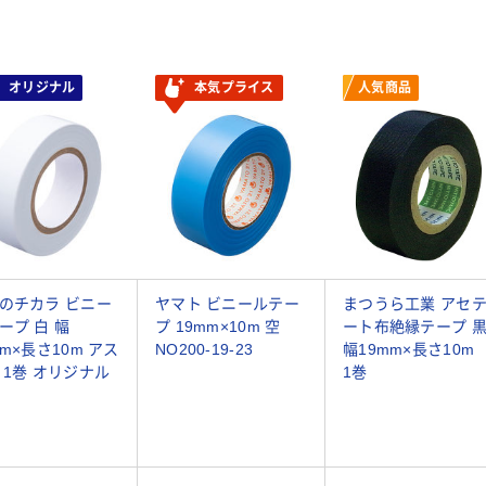
オリジナル
本気プライス
人気商品
のチカラ ビニー
ヤマト ビニールテー
まつうら工業 アセ
ープ 白 幅
プ 19mm×10m 空
ート布絶縁テープ 
mm×長さ10m アス
NO200-19-23
幅19mm×長さ10
 1巻 オリジナル
1巻