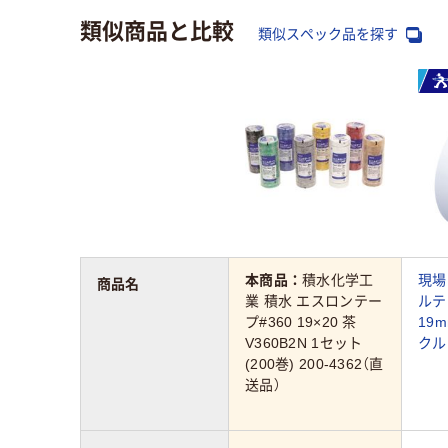
類似商品と比較
類似スペック品を探す
本商品：
積水化学工
現場
商品名
業 積水 エスロンテー
ルテ
プ#360 19×20 茶
19
V360B2N 1セット
クル
(200巻) 200-4362（直
送品）