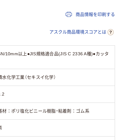
商品情報を印刷する
10m
10m
アスクル商品環境スコアとは
20
mm以上●JIS規格適合品(JIS C 2336 A種)●カッタ
積水化学工業（セキスイ化学）
.2
基材：ポリ塩化ビニール樹脂・粘着剤：ゴム系
茶