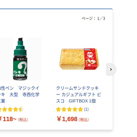
ページ：
1
／
3
次のスライド
油性ペン マジックイ
クリームサンドクッキ
エイプリル P
ンキ 大型 寺西化学
ー カジュアルギフト ビ
ピー用紙 A4
工業
スコ GIFTBOX 1個
￥5,990
(
1
)
￥118~
￥1,698
（税込）
（税込）