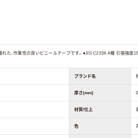
10m
20
た、作業性の良いビニールテープです。●JIS C2336 A種 引張強度15N/10
ブランド名
厚さ(mm)
0
材質/仕上
色