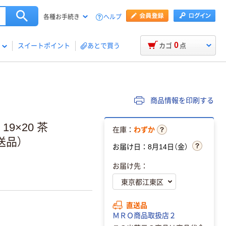
ヘルプ
各種お手続き
0
スイートポイント
あとで買う
カゴ
点
商品情報を印刷する
9×20 茶
在庫：
わずか
直送品）
お届け日：8月14日（金）
お届け先：
直送品
ＭＲＯ商品取扱店２