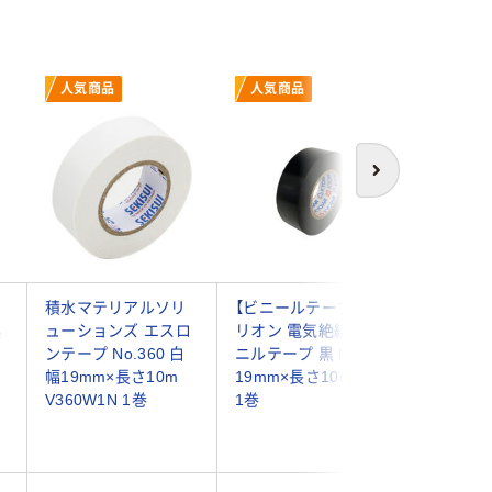
人気商品
人気商品
次へ
テ
積水マテリアルソリ
【ビニールテープ】 ミ
ヤマト 
黒
ューションズ エスロ
リオン 電気絶縁用ビ
プ 19mm
m
ンテープ No.360 白
ニルテープ 黒 幅
巻 NO200
幅19mm×長さ10m
19mm×長さ10m 共和
10P（直
V360W1N 1巻
1巻