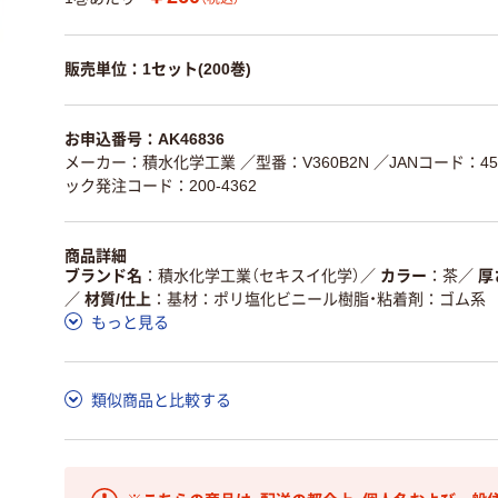
販売単位：1セット(200巻)
お申込番号：AK46836
メーカー：積水化学工業
／型番：V360B2N
／JANコード：456
ック発注コード：200-4362
商品詳細
ブランド名
積水化学工業（セキスイ化学）
／
カラー
茶
／
厚
／
材質/仕上
基材：ポリ塩化ビニール樹脂・粘着剤：ゴム系
もっと見る
類似商品と比較する