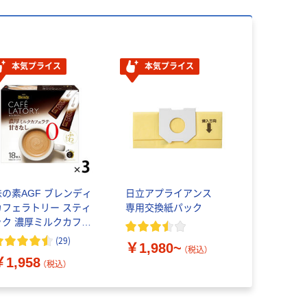
本気プライス
本気プライス
味の素AGF ブレンディ
日立アプライアンス
カフェラトリー スティ
専用交換紙パック
ック 濃厚ミルクカフェ
ラテ 甘さなし 1セット
(
29
)
￥1,980~
54本：18本入×3箱）
（税込）
￥1,958
（税込）