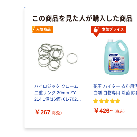
この商品を見た人が購入した商品
人気商品
本気プライス
ハイロジック クローム
花王 ハイター 衣料用
二重リング 20mm ZY-
白剤 白物専用 除菌 除
214 1個(16個) 61-7024-
38
￥426~
￥267
（税込）
（税込）