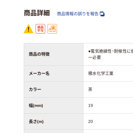
商品詳細
ビニールテープ長
商品情報の誤りを報告
20m
10m
さ
アスクル商品環境
20
スコア
●電気絶縁性・耐候性に優れ
商品の特徴
ー必要
メーカー名
積水化学工業
カラー
茶
幅(mm)
19
長さ(m)
20