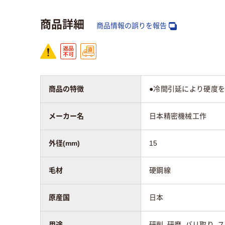
商品詳細
商品情報の誤りを報告
商品の特徴
●冷間引延により硬度
メーカー名
日本精密機械工作
外径(mm)
15
毛材
硬鋼線
原産国
日本
用途
研削、研磨、バリ取り、