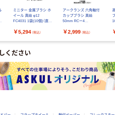
ル
ミニター 金属ブラシ ホ
アークランズ 六角軸付
イール 真鍮 φ12
カップブラシ 真鍮
FC4031 1袋(10個)（直送
50mm RCー4
1
品）
4904781077816 1個（直
￥5,294
￥2,999
送品）
（税込）
（税込）
しください
ドバー
フラップホイール
軸付ペーパー
フレックスホー