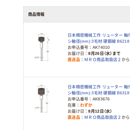
商品情報
日本精密機械工作 リューター 軸
シ軸径(mm):3毛材:硬鋼線 B6218 
128-2010（直送品）
お申込番号
AK74010
お届け日
8月26日（水）まで
直送品
ＭＲＯ商品取扱店２
から
日本精密機械工作 リューター 軸
シ軸径(mm):3毛材:硬鋼線 B6318 
128-2725（直送品）
お申込番号
AK83676
在庫
わずか
お届け日
8月12日（水）
直送品
ＭＲＯ商品取扱店２
から