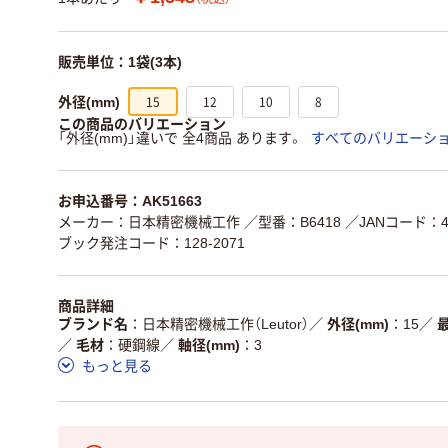
販売単位：1袋(3本)
15
12
10
8
外径(mm)
この商品のバリエーション
「外径(mm)」違いで 全4商品 あります。
すべてのバリエーシ
お申込番号：AK51663
メーカー：日本精密機械工作
／型番：B6418
／JANコード：45
ブック発注コード：128-2071
商品詳細
ブランド名
日本精密機械工作（Leutor）
／
外径(mm)
15
／
／
毛材
硬鋼線
／
軸径(mm)
3
もっと見る