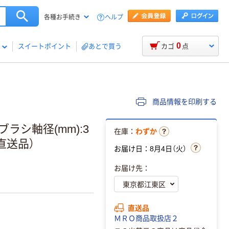
ヘルプ
各種お手続き
0
スイートポイント
あとで買う
カゴ
点
商品情報を印刷する
ラシ軸径(mm):3
在庫：
わずか
（直送品）
お届け日：8月4日（火）
お届け先：
直送品
ＭＲＯ商品取扱店２