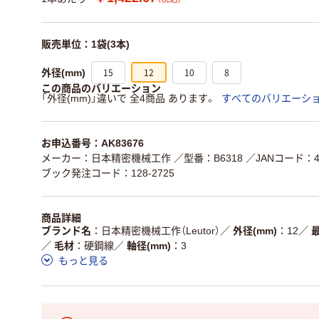
販売単位：1袋(3本)
15
12
10
8
外径(mm)
この商品のバリエーション
「外径(mm)」違いで 全4商品 あります。
すべてのバリエーシ
お申込番号：AK83676
メーカー：日本精密機械工作
／型番：B6318
／JANコード：45
ブック発注コード：128-2725
商品詳細
ブランド名
日本精密機械工作（Leutor）
／
外径(mm)
12
／
／
毛材
硬鋼線
／
軸径(mm)
3
もっと見る