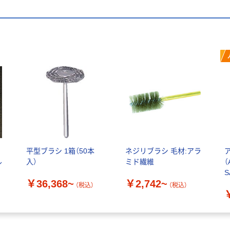
ド
平型ブラシ 1箱（50本
ネジリブラシ 毛材:アラ
ル
入）
ミド繊維
（
S
￥36,368~
￥2,742~
（税込）
（税込）