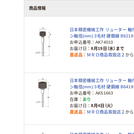
商品情報
日本精密機械工作 リューター 軸
シ軸径(mm):3毛材:硬鋼線 B6218 
128-2010（直送品）
お申込番号
AK74010
お届け日
8月19日（水）まで
直送品
ＭＲＯ商品取扱店２
から
日本精密機械工作 リューター 軸
シ軸径(mm):3毛材:硬鋼線 B6418 
128-2071（直送品）
お申込番号
AK51663
在庫
あり
お届け日
8月4日（火）
直送品
ＭＲＯ商品取扱店２
から