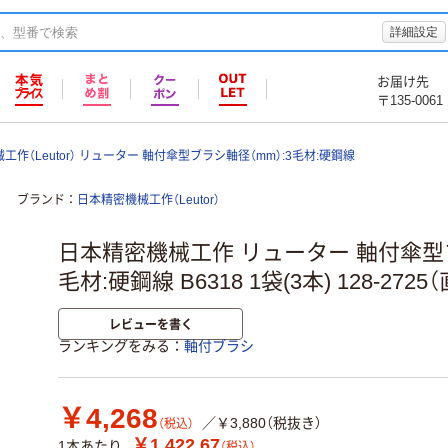
詳細設定
お届け先
〒135-0061
作（Leutor） リューター 軸付傘型ブラシ軸径（mm）:3毛材:硬鋼線
ブランド
日本精密機械工作（Leutor）
日本精密機械工作 リューター 軸付傘型ブ
毛材:硬鋼線 B6318 1袋(3本) 128-2725
レビューを書く
ランキングをみる
軸付ブラシ
￥4,268
／￥3,880（税抜き）
（税込）
￥1,422.67
1本あたり
（税込）