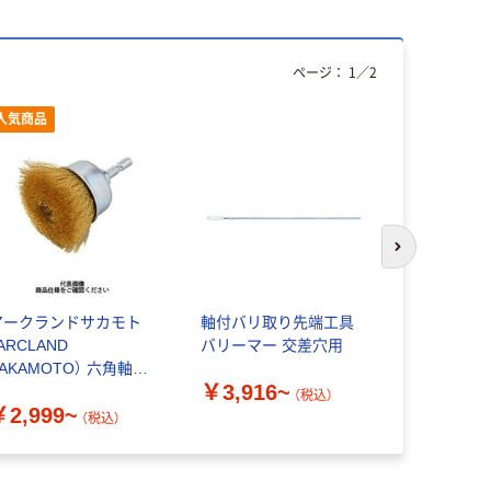
ページ：
1
／
2
人気商品
次のスライド
アークランドサカモト
軸付バリ取り先端工具
エスコ フ
ARCLAND
バリーマー 交差穴用
ーン（ブレ
AKAMOTO） 六角軸付
EA514BW
￥3,916~
カップブラシ 真鍮
（税込）
￥2,999~
￥21,76
（税込）