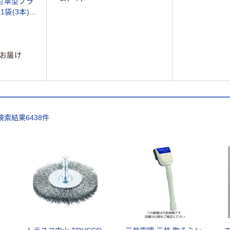
付傘型ブラ
1袋(3本)
お届け
検索結果
6438
件