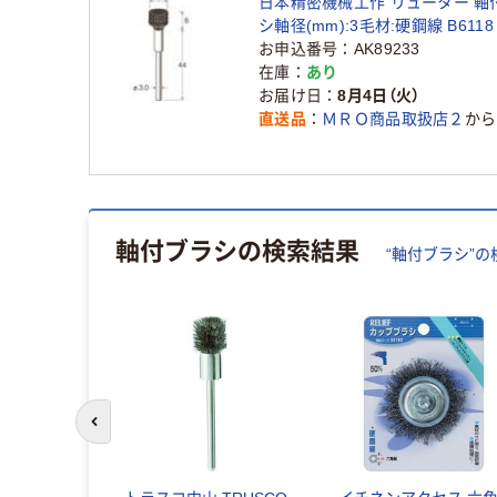
日本精密機械工作 リューター 軸
シ軸径(mm):3毛材:硬鋼線 B6118 
128-2523（直送品）
お申込番号
AK89233
在庫
あり
お届け日
8月4日（火）
直送品
ＭＲＯ商品取扱店２
から
軸付ブラシ
の検索結果
“
軸付ブラシ
”の
前のスライドへ