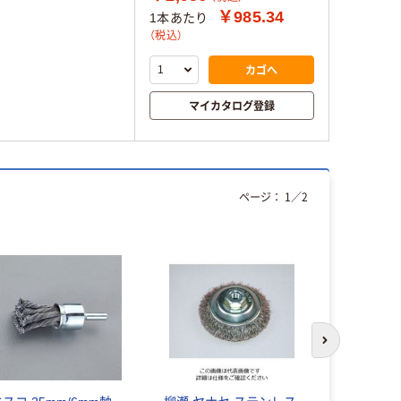
￥985.34
1本あたり
（税込）
カゴへ
マイカタログ登録
ページ：
1
／
2
次のスライド