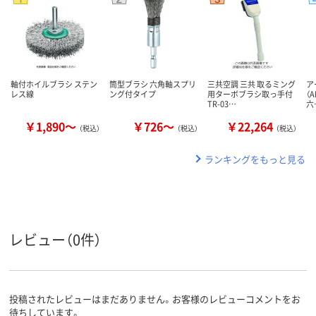
軸付ホイルブラシ ステン
筒型ブラシ 六角軸スプリ
三共空調 三共 取るミング
ア
レス線
ング付タイプ
用ターボブラシ取っ手付
（A
TR-03…
六
￥1,890～
￥726～
￥22,264
（税込）
（税込）
（税込）
ランキングをもっと見る
レビュー（0件）
投稿されたレビューはまだありません。お客様のレビューコメントをお
待ちしています。