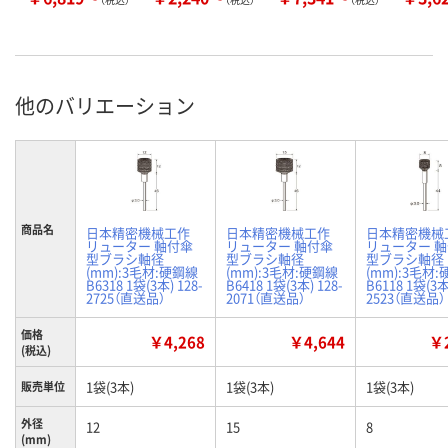
他のバリエーション
商品名
日本精密機械工作
日本精密機械工作
日本精密機械
リューター 軸付傘
リューター 軸付傘
リューター 
型ブラシ軸径
型ブラシ軸径
型ブラシ軸径
(mm):3毛材:硬鋼線
(mm):3毛材:硬鋼線
(mm):3毛材
B6318 1袋(3本) 128-
B6418 1袋(3本) 128-
B6118 1袋(3本
2725（直送品）
2071（直送品）
2523（直送品）
価格
￥4,268
￥4,644
￥2
(税込)
1袋(3本)
1袋(3本)
1袋(3本)
販売単位
外径
12
15
8
(mm)