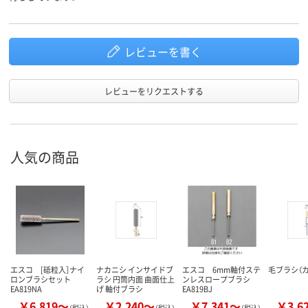
レビューを書く
レビューをリクエストする
人気の商品
エスコ [砥粒入］ナイ
ナカニシ インサイドブ
エスコ 6mm軸付ステ
毛ブラシ（
ロンブラシセット
ラシ 円筒内面 曲面仕上
ンレスロープブラシ
EA819NA
げ 軸付ブラシ
EA819BJ
￥6,819～
￥2,240～
￥7,341～
￥3,6
（税込）
（税込）
（税込）