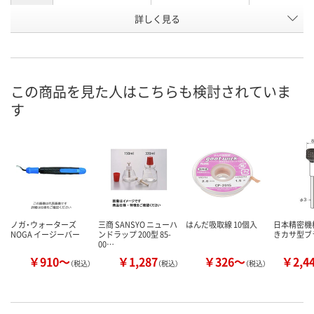
お申込番
詳しく見る
AK83676
AK51663
AK89233
号
わずか
あり
あり
在庫
8月12日（水）
8月12日（水）
8月12日（水）
お届け日
この商品を見た人はこちらも検討されていま
す
数量
数量
数量
カゴへ
カゴへ
カ
ノガ・ウォーターズ
三商 SANSYO ニューハ
はんだ吸取線 10個入
日本精密機
NOGA イージーバー
ンドラップ 200型 85-
きカサ型ブ
00…
￥910～
￥1,287
￥326～
￥2,4
（税込）
（税込）
（税込）