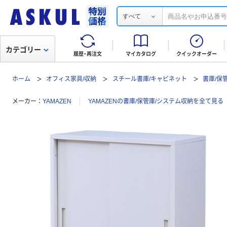
すべて
カテゴリー
履歴・再注文
マイカタログ
クイックオーダー
ホーム
オフィス家具/収納
スチール書庫/キャビネット
書庫/保
メーカー
YAMAZEN
YAMAZENの書庫/保管庫/システム収納を全て見る