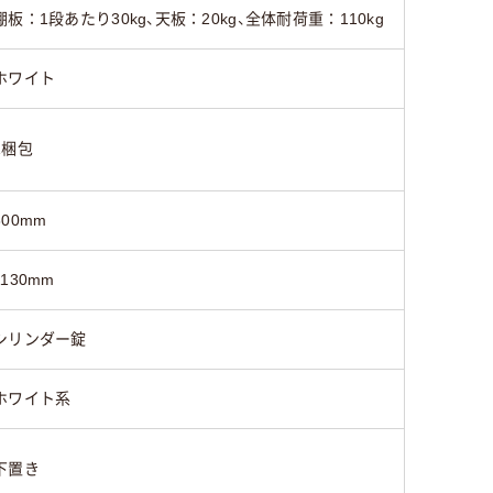
棚板：1段あたり30kg、天板：20kg、全体耐荷重：110kg
ホワイト
1梱包
800mm
1130mm
シリンダー錠
ホワイト系
下置き