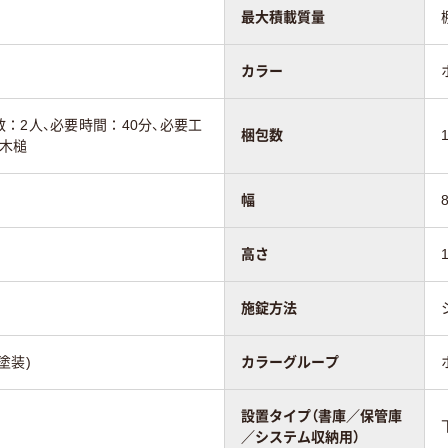
最大積載質量
カラー
：2人、必要時間：40分、必要工
梱包数
、木槌
幅
高さ
施錠方法
塗装)
カラーグループ
設置タイプ（書庫／保管庫
／システム収納用）