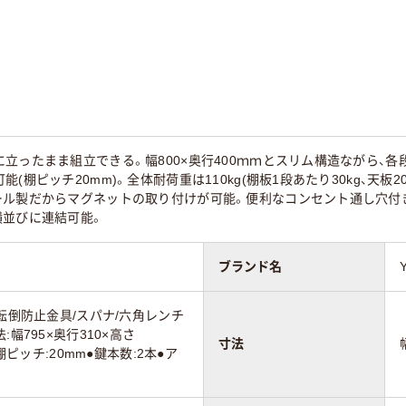
0mm
880mm
1110mm
mm
400mm
450mm
イト系
ホワイト系
ホワイト系
立ったまま組立できる。幅800×奥行400ｍｍとスリム構造ながら、
ンダー錠
シリンダー錠
シリンダー錠
(棚ピッチ20mm)。全体耐荷重は110kg(棚板1段あたり30kg、天板
ール製だからマグネットの取り付けが可能。便利なコンセント通し穴付き
横並びに連結可能。
kg
28.7kg
39.7kg
ブランド名
/転倒防止金具/スパナ/六角レンチ
幅795×奥行310×高さ
寸法
●棚ピッチ:20mm●鍵本数:2本●ア