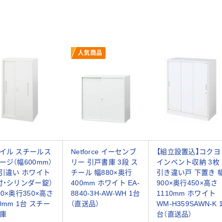
人気商品
イル スチールス
Netforce イーセンブ
【組立設置込】コクヨ
ージ（幅600mm）
リー 引戸書庫 3段 ス
インベント収納 3枚
 引違い ホワイト
チール 幅880×奥行
引き違い戸 下置き 
付・シリンダー錠）
400mm ホワイト EA-
900×奥行450×高さ
00×奥行350×高さ
8840-3H-AW-WH 1台
1110mm ホワイト
10mm 1台 スチー
（直送品）
WM-H359SAWN-K 
庫
台（直送品）