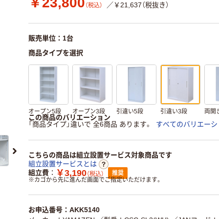
￥23,800
／￥21,637（税抜き）
（税込）
販売単位：1台
商品タイプを選択
オープン5段
オープン3段
引違い5段
引違い3段
両開
この商品のバリエーション
「商品タイプ」違いで 全6商品 あります。
すべてのバリエーシ
こちらの商品は組立設置サービス対象商品です
組立設置サービスとは
￥3,190
組立費
推奨
（税込）
※
カゴから先に進んだ画面でご指定いただけます。
お申込番号：AKK5140