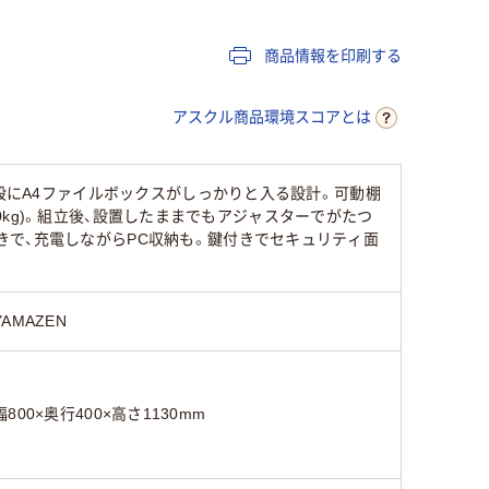
1760mm
1180mm
1110mm
商品情報を印刷する
400mm
400mm
350mm
アスクル商品環境スコアとは
ホワイト系
ホワイト系
ホワイト
各段にA4ファイルボックスがしっかりと入る設計。可動棚
シリンダー錠
シリンダー錠
シリンダ
20kg)。組立後、設置したままでもアジャスターでがたつ
で、充電しながらPC収納も。鍵付きでセキュリティ面
引戸書庫(アクリル
扉)：29.6kg、引戸書
42.0kg
26kg
庫：28.7kg
YAMAZEN
幅800×奥行400×高さ1130mm