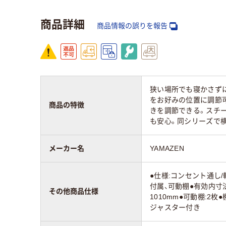
高さ：mm
1130mm
111
商品詳細
商品情報の誤りを報告
奥行：mm
400mm
350
カラーグループ
ホワイト系
ホワ
狭い場所でも寝かさずに
施錠方法
シリンダー錠
シリ
をお好みの位置に調節可能
商品の特徴
きを調節できる。スチ
質量
も安心。同シリーズで
18kg
22.5
メーカー名
YAMAZEN
●仕様:コンセント通し
付属、可動棚●有効内寸法:
その他商品仕様
1010mm●可動棚:2枚
ジャスター付き