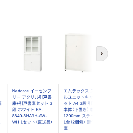
次へ
Netforce イーセンブ
エムテックス スチー
スマイル
リー アクリル引戸書
ルユニットキャビネ
トレージ（
幅
庫+引戸書庫セット 3
ット A4 3段 引違い
3段 引違
段 ホワイト EA-
本体（下置き） 幅
（鍵付・
8840-3HA3H-AW-
1200mm スチール扉
幅800×
1
WH 1セット（直送品）
1台（2梱包） 鍵付き書
1110mm
庫
ル書庫