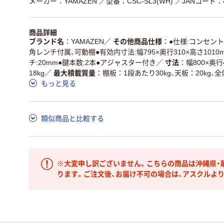
メーカー：YAMAZEN
／型番：CSC-SL3(WH)
／JANコード：45
商品詳細
ブランド名
YAMAZEN
／
その他商品仕様
●仕様:コンセント
角レンチ付属、可動棚●有効内寸法:幅795×奥行310×高さ1010
チ:20mm●鍵本数:2本●アジャスター付き
／
寸法
幅800×奥行
18kg
／
最大積載質量
棚板：1段あたり30kg、天板：20kg、全
もっと見る
類似商品と比較する
※大変申し訳ございません。こちらの商品は沖縄県・
ります。ご注文後、お届け不可の場合は、アスクルよ