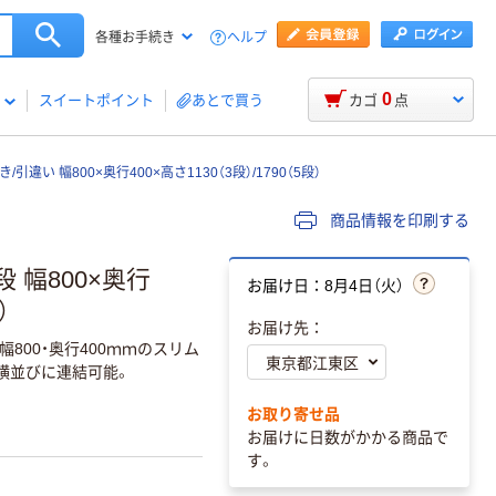
ヘルプ
各種お手続き
0
スイートポイント
あとで買う
カゴ
点
引違い 幅800×奥行400×高さ1130（3段）/1790（5段）
商品情報を印刷する
段 幅800×奥行
お届け日：8月4日（火）
）
お届け先：
00・奥行400ｍｍのスリム
横並びに連結可能。
お取り寄せ品
お届けに日数がかかる商品で
す。