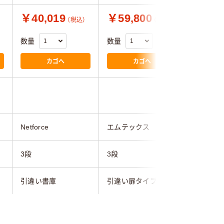
￥40,019
￥59,800
￥29,
（税込）
（税込）
数量
数量
数量
カゴへ
カゴへ
3.0
Netforce
エムテックス
スマイル
3段
3段
3段
引違い書庫
引違い扉タイプ
引違いタ
880mm
1200mm
800mm