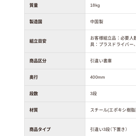
質量
18kg
製造国
中国製
お客様組立品：必要人数
組立目安
具：プラスドライバー
商品区分
引違い書庫
奥行
400mm
段数
3段
材質
スチール(エポキシ樹脂
商品タイプ
引違い3段（下置き）