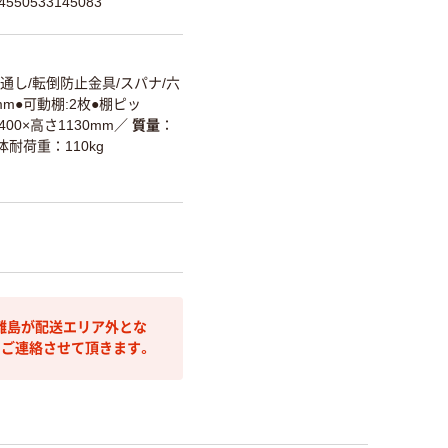
50533145083
通し/転倒防止金具/スパナ/六
mm●可動棚:2枚●棚ピッ
400×高さ1130mm
／
質量
体耐荷重：110kg
離島が配送エリア外とな
りご連絡させて頂きます。