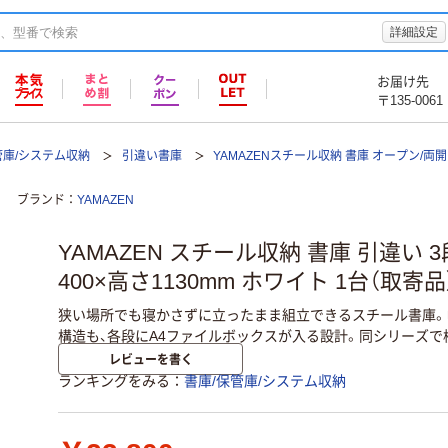
詳細設定
お届け先
〒135-0061
管庫/システム収納
引違い書庫
YAMAZENスチール収納 書庫 オープン/両開き/
ブランド
YAMAZEN
YAMAZEN スチール収納 書庫 引違い 3
400×高さ1130mm ホワイト 1台（取寄品
狭い場所でも寝かさずに立ったまま組立できるスチール書庫。幅8
構造も、各段にA4ファイルボックスが入る設計。同シリーズで
レビューを書く
ランキングをみる
書庫/保管庫/システム収納