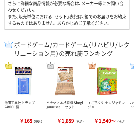
さらに詳細な商品情報が必要な場合は、メーカー等にお問い合
わせください。
また、販売単位における「セット」表記は、箱でのお届けをお約束
するものではありません。あらかじめご了承ください。
ボードゲーム/カードゲーム（リハビリ/レク
リエーション用）の売れ筋ランキング
池田工業社 トランプ
ハナヤマ 本格将棋 Shogi
すごろくや ナンジャモン
ハ
24800 1個
game set 1セット
ジャ
ト
￥165
￥1,859
￥1,540～
（税込）
（税込）
（税込）