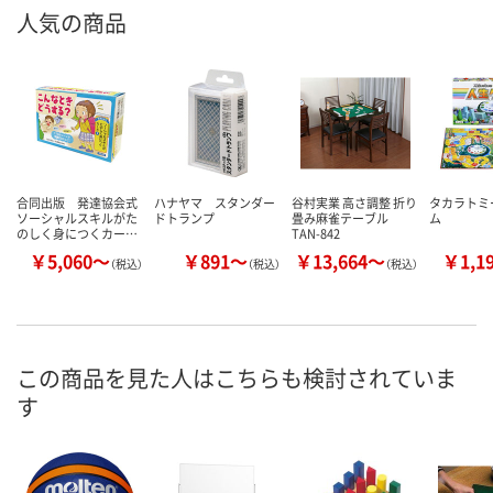
人気の商品
合同出版 発達協会式
ハナヤマ スタンダー
谷村実業 高さ調整 折り
タカラトミ
ソーシャルスキルがた
ドトランプ
畳み麻雀テーブル
ム
のしく身につくカー…
TAN-842
￥5,060～
￥891～
￥13,664～
￥1,1
（税込）
（税込）
（税込）
この商品を見た人はこちらも検討されていま
す