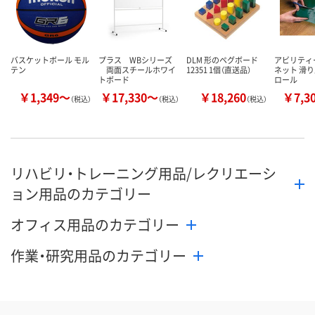
バスケットボール モル
プラス WBシリーズ
DLM 形のペグボード
アビリティ
テン
両面スチールホワイ
12351 1個（直送品）
ネット 滑
トボード
ロール
￥1,349～
￥17,330～
￥18,260
￥7,3
（税込）
（税込）
（税込）
リハビリ・トレーニング用品/レクリエーシ
ョン用品のカテゴリー
オフィス用品のカテゴリー
作業・研究用品のカテゴリー