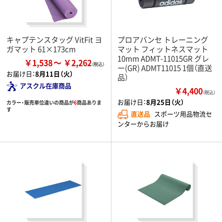
キャプテンスタッグ VitFit ヨ
プロアバンセ トレーニング
ガマット 61×173cm
マット フィットネスマット
10mm ADMT-11015GR グレ
￥1,538
￥2,262
ー(GR) ADMT11015 1個（直送
お届け日：
8月11日（火）
品）
アスクル在庫商品
￥4,400
（税込）
お届け日：
8月25日（火）
カラー・販売単位違いの商品が
6
商品ありま
す
直送品
スポーツ用品物流セ
ンターからお届け