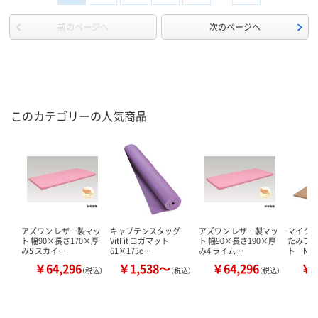
前のページへ
次のページへ
このカテゴリーの人気商品
アズワン レザー製マッ
キャプテンスタッグ
アズワン レザー製マッ
マイクリ
ト 幅90×長さ170×厚
VitFit ヨガマット
ト 幅90×長さ190×厚
たみプ
み5 スカイ…
61×173c…
み4 ライム…
ト NC
￥64,296
￥1,538～
￥64,296
￥3
（税込）
（税込）
（税込）