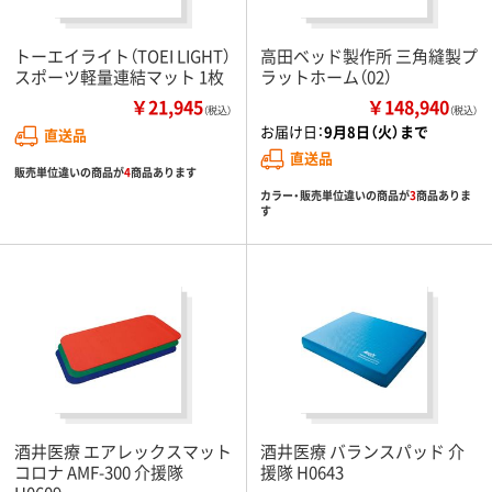
トーエイライト（TOEI LIGHT）
高田ベッド製作所 三角縫製プ
スポーツ軽量連結マット 1枚
ラットホーム（02）
￥21,945
￥148,940
（税込）
（税込）
お届け日：
9月8日（火）まで
直送品
直送品
販売単位違いの商品が
4
商品あります
カラー・販売単位違いの商品が
3
商品ありま
す
酒井医療 エアレックスマット
酒井医療 バランスパッド 介
コロナ AMF-300 介援隊
援隊 H0643