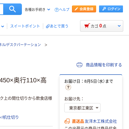
ヘルプ
各種お手続き
0
スイートポイント
あとで買う
カゴ
点
ネル/デスクパーテーション
商品情報を印刷する
50×奥行110×高
お届け日：8月5日（水）まで
ク上の間仕切りから飲食店様
お届け先：
/机仕切り
直送品
友澤木工株式会社
この出荷元の商品は商品代金