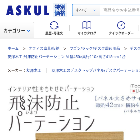
すべて
カテゴリー
履歴・再注文
マイカタログ
クイックオーダー
ホーム
オフィス家具/収納
ワゴン/ラック/デスク周辺用品
デス
友澤木工 飛沫防止パーテーション M 幅450×奥行110×高さ418mm 1台
メーカー
友澤木工
友澤木工のデスクトップパネル/デスクパーテーショ