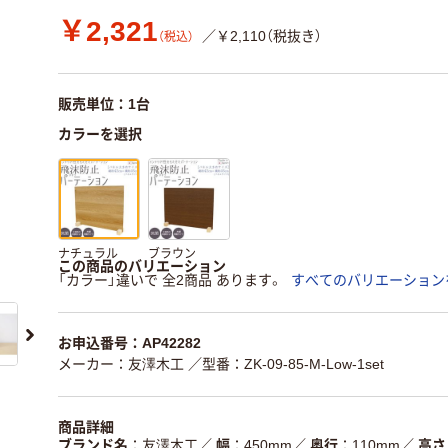
￥2,321
／￥2,110（税抜き）
（税込）
販売単位：1台
カラーを選択
ナチュラル
ブラウン
この商品のバリエーション
「カラー」違いで 全2商品 あります。
すべてのバリエーション
お申込番号：AP42282
メーカー：友澤木工
／型番：ZK-09-85-M-Low-1set
商品詳細
ブランド名
友澤木工
／
幅
450mm
／
奥行
110mm
／
高さ