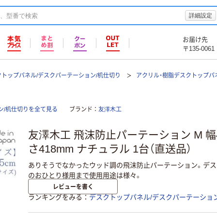
詳細設定
お届け先
〒135-0061
クトップパネル/デスクパーテーション/机仕切り
アクリル・樹脂デスクトップパ
ン/机仕切りを全て見る
ブランド
友澤木工
友澤木工 飛沫防止パーテーション M 幅4
さ418mm ナチュラル 1台（直送品）
ありそうでなかったウッド調の飛沫防止パーテーション。デス
のおひとり様用まで使用用途は様々。
レビューを書く
ランキングをみる
デスクトップパネル/デスクパーテーション