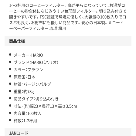
1～2杯用のコーヒーフィルター。底が平らになっていて、お湯がコ
ーヒーの粉全体になじみやすい台形型フィルター。切り込み付きで
開きやすいです。FSC認証で環境に優しく、大容量の100枚入りでコ
スパも良く、お財布にも優しい商品です。安心の日本製。＃コーヒ
ーペーパーフィルター 珈琲 粉用
商品仕様
メーカー：HARIO
ブランド：HARIO（ハリオ）
カラー：ブラウン
原産国：日本
材質：バージンパルプ
重量：約78g
商品タイプ：切り込み付き
寸法：(約)幅23×奥行13×高さ3.5cm
内容量：100枚入
杯数：1-2杯用
JANコード