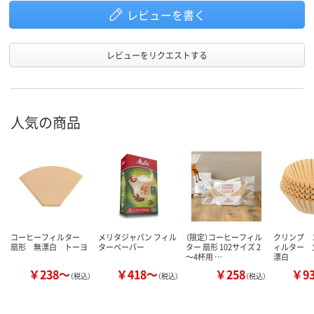
レビューを書く
レビューをリクエストする
人気の商品
コーヒーフィルター
メリタジャパン フィル
（限定）コーヒーフィル
クリンプ 
扇形 無漂白 トーヨ
ターペーパー
ター 扇形 102サイズ 2
ィルター 
～4杯用 …
漂白
￥238～
￥418～
￥258
￥9
（税込）
（税込）
（税込）