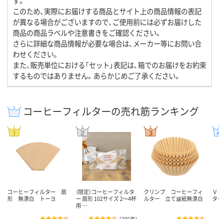
す。
このため、実際にお届けする商品とサイト上の商品情報の表記
が異なる場合がございますので、ご使用前には必ずお届けした
商品の商品ラベルや注意書きをご確認ください。
さらに詳細な商品情報が必要な場合は、メーカー等にお問い合
わせください。
また、販売単位における「セット」表記は、箱でのお届けをお約束
するものではありません。あらかじめご了承ください。
コーヒーフィルターの売れ筋ランキング
コーヒーフィルター 扇
（限定）コーヒーフィルタ
クリンプ コーヒーフィ
Ｖ
形 無漂白 トーヨ
ー 扇形 102サイズ 2～4杯
ルター 立て濾紙無漂白
タ
用 …