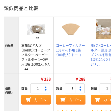
類似商品と比較
本商品：
ハリオ
コーヒーフィルター
（限定）コーヒ
商品名
（HARIO）コーヒーフ
103 4～7杯用 1袋
ルター 扇形 1
ィルター ペーパー
（100枚入） トーヨ
ズ 2～4杯用 
フィルター 1ー2杯
1袋（120枚入）
用 1袋（100枚入）MA
ジナル
ー441
￥238
￥288
数量
数量
数量
価格
(税込)
カゴへ
カゴへ
カ