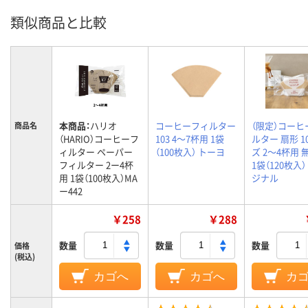
類似商品と比較
本商品：
ハリオ
コーヒーフィルター
（限定）コーヒ
商品名
（HARIO）コーヒーフ
103 4～7杯用 1袋
ルター 扇形 1
ィルター ペーパー
（100枚入） トーヨ
ズ 2～4杯用 
フィルター 2ー4杯
1袋（120枚入）
用 1袋（100枚入）MA
ジナル
ー442
￥258
￥288
数量
数量
数量
価格
(税込)
カゴへ
カゴへ
カ