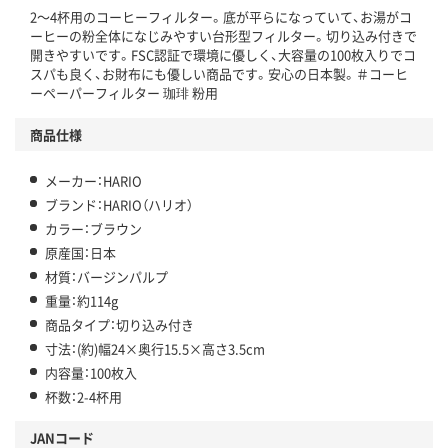
2～4杯用のコーヒーフィルター。底が平らになっていて、お湯がコ
ーヒーの粉全体になじみやすい台形型フィルター。切り込み付きで
開きやすいです。FSC認証で環境に優しく、大容量の100枚入りでコ
スパも良く、お財布にも優しい商品です。安心の日本製。＃コーヒ
ーペーパーフィルター 珈琲 粉用
商品仕様
メーカー：HARIO
ブランド：HARIO（ハリオ）
カラー：ブラウン
原産国：日本
材質：バージンパルプ
重量：約114g
商品タイプ：切り込み付き
寸法：(約)幅24×奥行15.5×高さ3.5cm
内容量：100枚入
杯数：2-4杯用
JANコード