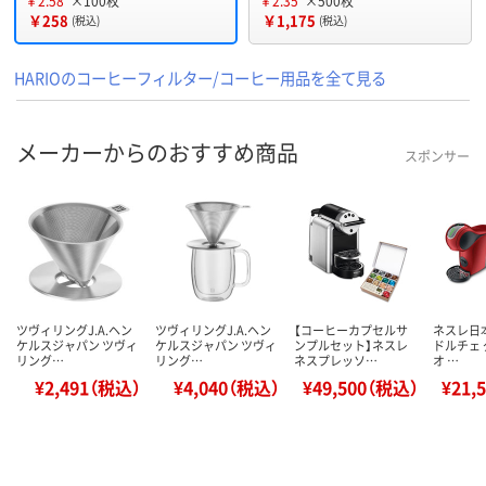
￥2.58
×100枚
￥2.35
×500枚
￥258
￥1,175
(税込)
(税込)
HARIOのコーヒーフィルター/コーヒー用品を全て見る
メーカーからのおすすめ商品
スポンサー
ツヴィリングJ.A.ヘン
ツヴィリングJ.A.ヘン
【コーヒーカプセルサ
ネスレ日
ケルスジャパン ツヴィ
ケルスジャパン ツヴィ
ンプルセット】ネスレ
ドルチェ 
リング…
リング…
ネスプレッソ…
オ …
¥2,491（税込）
¥4,040（税込）
¥49,500（税込）
¥21,