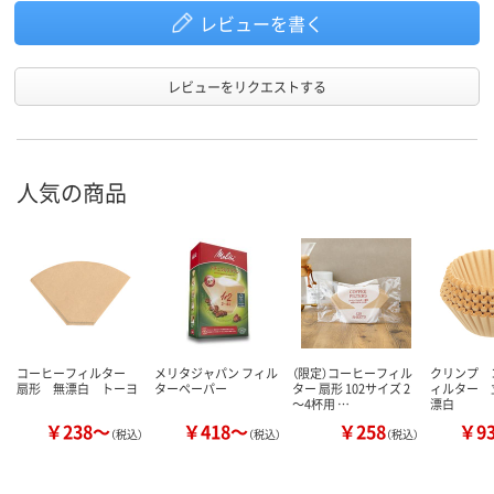
レビューを書く
レビューをリクエストする
人気の商品
コーヒーフィルター
メリタジャパン フィル
（限定）コーヒーフィル
クリンプ 
扇形 無漂白 トーヨ
ターペーパー
ター 扇形 102サイズ 2
ィルター 
～4杯用 …
漂白
￥238～
￥418～
￥258
￥9
（税込）
（税込）
（税込）