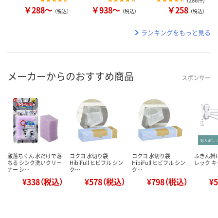
(
286件
)
￥288～
￥938～
￥258
（税込）
（税込）
（税込）
ランキングをもっと見る
メーカーからのおすすめ商品
スポンサー
激落ちくん 水だけで落
コクヨ 水切り袋
コクヨ 水切り袋
ふきん掛け
ちる シンク洗いクリー
HibiFull ヒビフル シン
HibiFull ヒビフル シン
レック 
ナー シ…
ク…
ク…
¥338（税込）
¥578（税込）
¥798（税込）
¥