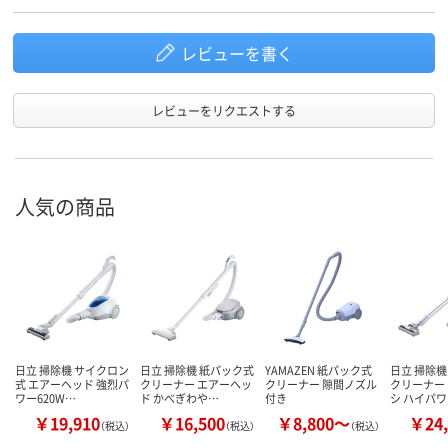
レビューを書く
レビューをリクエストする
人気の商品
日立 掃除機 サイクロン
日立 掃除機 紙パック式
YAMAZEN 紙パック式
日立 掃除機
式 エアーヘッド 強烈パ
クリーナー エアーヘッ
クリーナー 隙間ノズル
クリーナー
ワー620W…
ド かべぎわや…
付き
シ ハイパ
￥19,910
￥16,500
￥8,800～
￥24,
（税込）
（税込）
（税込）