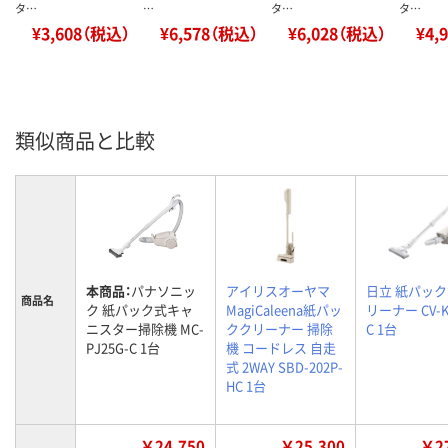
タ…
…
タ…
タ…
¥3,608（税込）
¥6,578（税込）
¥6,028（税込）
¥4,
類似商品と比較
本商品：
パナソニッ
アイリスオーヤマ
日立 紙パッ
商品名
ク 紙パック式キャ
MagiCaleena紙パッ
リーナー CV-K
ニスター掃除機 MC-
ククリーナー 掃除
C 1台
PJ25G-C 1台
機 コードレス 自走
式 2WAY SBD-202P-
HC 1台
￥24,750
￥25,300
￥27