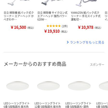
日立 掃除機 紙パック式ク
日立 掃除機 サイクロン式
YAMAZEN 紙パック式ク
日
リーナー エアーヘッド か
エアーヘッド 強烈パワー
リーナー 手元スイッチ式
リ
べぎわや…
620W…
運転切…
イ
￥16,500
(
2件
)
￥10,978
（税込）
（税込）
￥19,910
（税込）
ランキングをもっと見る
メーカーからのおすすめ商品
スポンサー
LEDシーリングライト
LEDシーリングライト
LEDシーリングライト
LEDシ
6畳 5段階調光 昼光色
12畳 5段階調光 昼光色
8畳 5段階調光・調色
6畳 5段