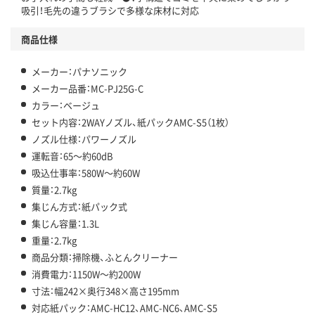
吸引！毛先の違うブラシで多様な床材に対応
商品仕様
メーカー：パナソニック
メーカー品番：MC-PJ25G-C
カラー：ベージュ
セット内容：2WAYノズル、紙パックAMC-S5（1枚）
ノズル仕様：パワーノズル
運転音：65～約60dB
吸込仕事率：580W～約60W
質量：2.7kg
集じん方式：紙パック式
集じん容量：1.3L
重量：2.7kg
商品分類：掃除機、ふとんクリーナー
消費電力：1150W～約200W
寸法：幅242×奥行348×高さ195mm
対応紙パック：AMC-HC12、AMC-NC6、AMC-S5