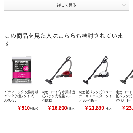
お申込番
詳しく見る
AEE5427
APK0027
WHA6236
号
4点
あり
あり
在庫
8月9日（日）
8月9日（日）
8月9日（日）
お届け日
この商品を見た人はこちらも検討されていま
す
数量
数量
数量
カゴへ
カゴへ
カ
パナソニック 交換用 紙
東芝 コード付き掃除機
東芝 紙パック式クリー
東芝 コー
パック（M型Vタイプ）
紙パック式 軽量 VC-
ナー キャニスタータイ
紙パック式 軽
AMC-S5…
PH9(R)…
プ VC-PH6…
PM7A(H…
￥910
￥26,800
￥21,890
￥23,
（税込）
（税込）
（税込）