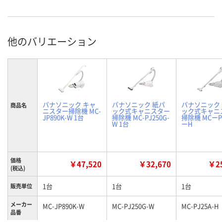
他のバリエーション
パナソニック キャ
パナソニック 紙パ
パナソニック
商品名
ニスター掃除機 MC-
ック式キャニスター
ック式キャニ
JP890K-W 1台
掃除機 MC-PJ250G-
掃除機 MCーP
W 1台
ーH
価格
￥47,520
￥32,670
￥25
(税込)
1台
1台
1台
販売単位
メーカー
MC-JP890K-W
MC-PJ250G-W
MC-PJ25A-H
品番