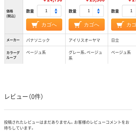
数量
数量
数量
価格
(税込)
カゴへ
カゴへ
カ
パナソニック
アイリスオーヤマ
日立
メーカー
ベージュ系
グレー系、ベージュ
ベージュ系
カラーグ
ループ
系
2.7kg
質量
集じん容
1.3L
0.3L
1.3L
量
レビュー（0件）
2.7kg
2.7kg
重量
投稿されたレビューはまだありません。お客様のレビューコメントをお
待ちしています。