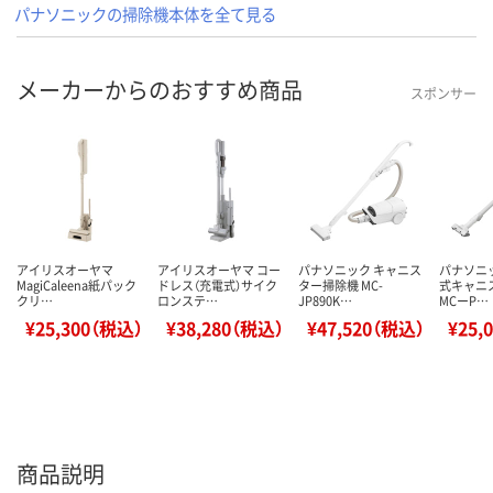
パナソニックの掃除機本体を全て見る
メーカーからのおすすめ商品
スポンサー
アイリスオーヤマ
アイリスオーヤマ コー
パナソニック キャニス
パナソニ
MagiCaleena紙パック
ドレス（充電式）サイク
ター掃除機 MC-
式キャニ
クリ…
ロンステ…
JP890K…
MCーP…
¥25,300（税込）
¥38,280（税込）
¥47,520（税込）
¥25,
商品説明