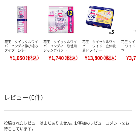
花王 クイックルワイ
花王 クイックルワイ
花王 クイックルワイ
花王 ク
パーハンディ伸び縮み
パーハンディ 取替用
パー ワイド 立体吸
ー ワイド 
タイプ 1パ…
ジャンボパッ…
着ドライシー…
本
¥1,050（税込）
¥1,740（税込）
¥13,800（税込）
¥3,
レビュー（0件）
投稿されたレビューはまだありません。お客様のレビューコメントをお
待ちしています。