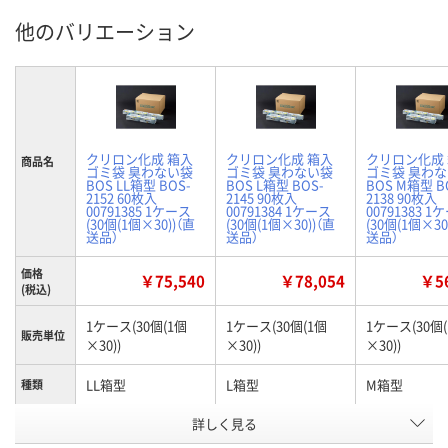
他のバリエーション
クリロン化成 箱入
クリロン化成 箱入
クリロン化成
商品名
ゴミ袋 臭わない袋
ゴミ袋 臭わない袋
ゴミ袋 臭わ
BOS LL箱型 BOS-
BOS L箱型 BOS-
BOS M箱型 B
2152 60枚入
2145 90枚入
2138 90枚入
00791385 1ケース
00791384 1ケース
00791383 1
(30個(1個×30))（直
(30個(1個×30))（直
(30個(1個×30
送品）
送品）
送品）
価格
￥75,540
￥78,054
￥56
(税込)
1ケース(30個(1個
1ケース(30個(1個
1ケース(30個
販売単位
×30))
×30))
×30))
LL箱型
L箱型
M箱型
種類
お申込番
詳しく見る
APK9132
APK9130
APK9131
号