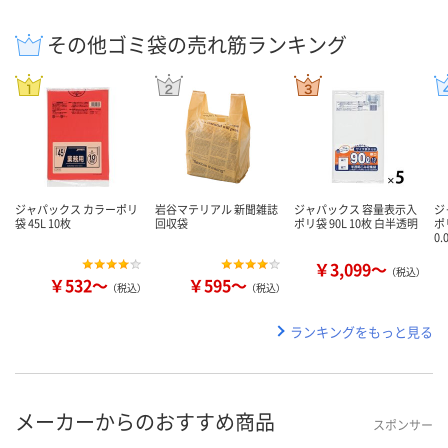
その他ゴミ袋の売れ筋ランキング
ジャパックス カラーポリ
岩谷マテリアル 新聞雑誌
ジャパックス 容量表示入
ジ
袋 45L 10枚
回収袋
ポリ袋 90L 10枚 白半透明
ポ
0.
￥3,099～
（税込）
￥532～
￥595～
（税込）
（税込）
ランキングをもっと見る
メーカーからのおすすめ商品
スポンサー