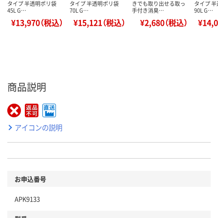
タイプ 半透明ポリ袋
タイプ 半透明ポリ袋
きでも取り出せる取っ
タイプ 
45L G…
70L G…
手付き消臭…
90L G…
¥13,970（税込）
¥15,121（税込）
¥2,680（税込）
¥14,
商品説明
アイコンの説明
お申込番号
APK9133