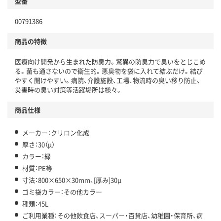
型番
00791386
商品の特徴
医療向け開発から生まれた防臭力。驚異の防臭力で臭いをとじこめ
る。菌も通さないので衛生的。悪臭物を袋に入れて結ぶだけ。結び
やすく開けやすい。病院、介護施設、工場、物流時の臭い移り防止、
災害時の臭い対策等活躍場所は様々。
商品仕様
メーカー：クリロン化成
厚さ：30（μ）
カラー：緑
材質：PE等
寸法：800×650×30mm、[厚み]30μ
ゴミ袋カラー：その他カラー
種類：45L
ご利用業種：その他飲食店、スーパー・百貨店、幼稚園・保育所、病