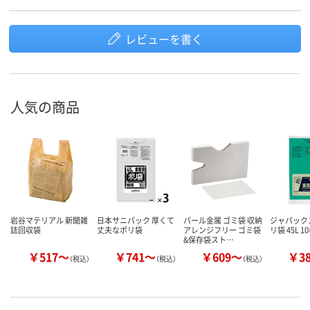
レビューを書く
人気の商品
岩谷マテリアル 新聞雑
日本サニパック 厚くて
パール金属 ゴミ袋 収納
ジャパック
誌回収袋
丈夫なポリ袋
アレンジフリー ゴミ袋
リ袋 45L 1
&保存袋スト…
￥517～
￥741～
￥609～
￥3
（税込）
（税込）
（税込）