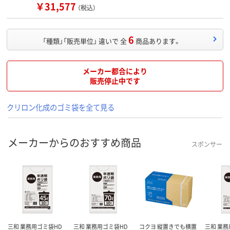
￥31,577
（税込）
6
「種類」「販売単位」 違いで 全
商品あります。
メーカー都合により
販売停止中です
クリロン化成のゴミ袋を全て見る
メーカーからのおすすめ商品
スポンサー
三和 業務用ゴミ袋HD
三和 業務用ゴミ袋HD
コクヨ 縦置きでも横置
三和 業務