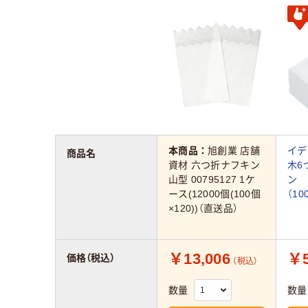
本商品：
旭創業 店舗
イデ
商品名
資材 六つ折ナフキン
木6
山型 00795127 1ケ
ン 
ース(12000個(100個
（10
×120))（直送品）
￥13,006
￥
価格（税込）
（税込）
数量
数量