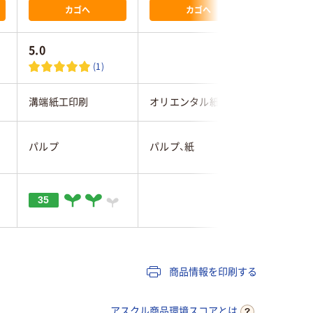
カゴへ
カゴへ
5.0
3.6
(1)
溝端紙工印刷
オリエンタル紙業
溝端紙工
パルプ
パルプ、紙
パルプ
35
商品情報を印刷する
アスクル商品環境スコアとは