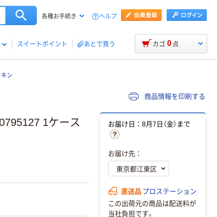
ヘルプ
各種お手続き
0
スイートポイント
あとで買う
カゴ
点
フキン
商品情報を印刷する
95127 1ケース
お届け日：8月7日（金）まで
お届け先：
直送品
プロステーション
この出荷元の商品は配送料が
当社負担です。