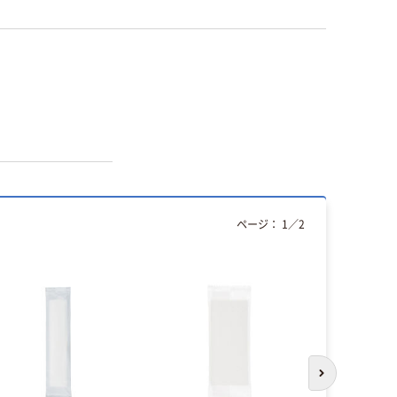
ページ：
1
／
2
次のスライド