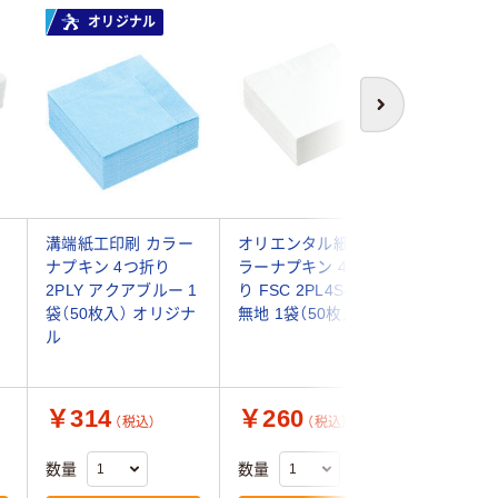
オリジナル
次へ
溝端紙工印刷 カラー
オリエンタル紙業 カ
溝端紙工
ナプキン 4つ折り
ラーナプキン 4つ折
ナプキン
2PLY アクアブルー 1
り FSC 2PL4S-24 白
2PLY 
袋（50枚入） オリジナ
無地 1袋（50枚入）
袋（50枚
ル
￥314
￥260
￥612
（税込）
（税込）
数量
数量
数量