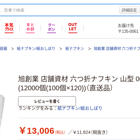
詳細設定
お届け先
〒135-0061
て容器
紙ナプキン/紙おしぼり
紙ナプキン
旭創業 店舗資材 六つ折ナ
旭創業 店舗資材 六つ折ナフキン 山型 007
(12000個(100個×120))（直送品）
レビューを書く
ランキングをみる
紙ナプキン/紙おしぼり
￥13,006
／￥11,824（税抜き）
（税込）