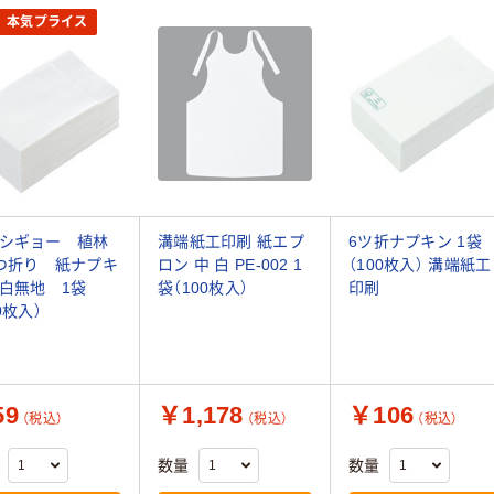
本気プライス
シギョー 植林
溝端紙工印刷 紙エプ
6ツ折ナプキン 1袋
つ折り 紙ナプキ
ロン 中 白 PE-002 1
（100枚入） 溝端紙工
白無地 1袋
袋（100枚入）
印刷
0枚入）
59
￥1,178
￥106
（税込）
（税込）
（税込）
数量
数量