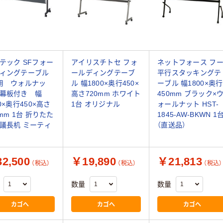
テック SFフォー
アイリスチトセ フォ
ネットフォース フ
ィングテーブル
ールディングテーブ
平行スタッキングテ
用 ウォルナッ
ル 幅1800×奥行450×
ーブル 幅1800×奥行
幕板付き 幅
高さ720mm ホワイト
450mm ブラック×
00×奥行450×高さ
1台 オリジナル
ォールナット HST-
0mm 1台 折りたた
1845-AW-BKWN 1
議長机 ミーティ
（直送品）
2,500
￥19,890
￥21,813
（税込）
（税込）
（税込）
数量
数量
カゴへ
カゴへ
カゴへ