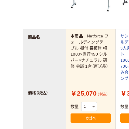
本商品：
Netforce フ
サン
商品名
ォールディングテー
ルデ
ブル 棚付 幕板無 幅
3人
1800×奥行450 シル
ト 
バー×ナチュラル 研
18
修 会議 1台（直送品）
70
み会
ング
￥25,070
￥3
価格（税込）
（税込）
数量
数量
カゴへ