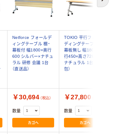
次へ
ー
Netforce フォールデ
TOKIO 平行フォール
【車上渡
ィングテーブル 棚・
ディングテーブル2
フ・ヤマ
幕板付 幅1800×奥行
幕板無し 幅1800×奥
ルフォー
ウ
600 シルバー×ナチュ
行450×高さ720mm
テーブルII
ラル 研修 会議 1台
ナチュラル 1台（2梱
奥行400
台
（直送品）
包）
ウォルナッ
送品）
￥30,694
￥27,800
￥25,
（税込）
（税込）
数量
数量
数量
カゴへ
カゴへ