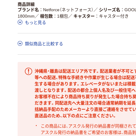
商品詳細
ブランド名
Netforce（ネットフォース）
／
シリーズ名
GOO
1800mm
／
梱包数
1梱包
／
キャスター
キャスター付き
もっと見る
類似商品と比較する
沖縄県・離島は配送エリア外です。配送業者が不可と
等への配送、特殊な手続きや作業が生じる場合は配送
生する場合があります。エレベータがないまたは積載
渡しとなります。配送の都合上個人名及び一般住宅へ
お客様不在により商品持ち戻りが発生した場合持ち
だきます。同配送先へ大量注文の場合通常納期を延長
括納品手配のためメーカーより直接ご連絡をさせてい
直送品のため、以下の点にご注意ください。
この商品には、アスクル発行の納品書が同梱され
アスクル発行の納品書をご希望のお客様は、商品到