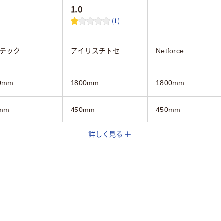
1.0
(1)
テック
アイリスチトセ
Netforce
0mm
1800mm
1800mm
mm
450mm
450mm
詳しく見る
mm
720mm
700mm
ウン系
ホワイト系
ダーク木目系
Φ50mmアジャスター
機能付キャスター（ス
キャスター付き
トッパー付き×2個）