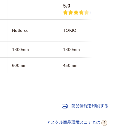
5.0
(1)
アール・
Netforce
TOKIO
ワ
1800mm
1800mm
1800mm
600mm
450mm
400mm
700mm
720mm
702mm
ライト木目系
ベージュ系
ダーク木
商品情報を印刷する
キャスター付き
キャスター付き
キャスタ
アスクル商品環境スコアとは