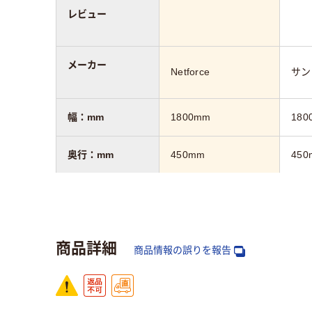
レビュー
メーカー
Netforce
サン
幅：mm
1800mm
180
奥行：mm
450mm
450
高さ：mm
700mm
700
カラーグループ
ライト木目系
ブラ
商品詳細
商品情報の誤りを報告
キャスター
キャスター付き