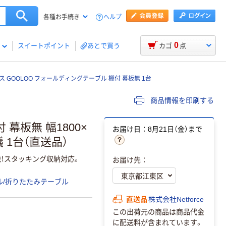
ヘルプ
各種お手続き
0
スイートポイント
あとで買う
カゴ
点
 GOOLOO フォールディングテーブル 棚付 幕板無 1台
商品情報を印刷する
 幕板無 幅1800×
お届け日：8月21日（金）まで
 1台（直送品）
！スタッキング収納対応。
お届け先：
ル/折りたたみテーブル
直送品
株式会社Netforce
この出荷元の商品は商品代金
に配送料が含まれています。