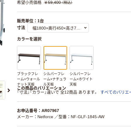
希望小売価格
￥59,400
（税込）
販売単位：1台
寸法
カラーを選択
ブラックフレ
シルバーフレ
シルバーフレ
ーム×ウォール
ーム×ナチュラ
ーム×ホワイト
ナット天板
ル天板
天板
この商品のバリエーション
「寸法」「カラー」違いで 全12商品 あります。
すべてのバリエ
お申込番号：AR07967
メーカー：Netforce
／型番：NF-GLF-1845-AW