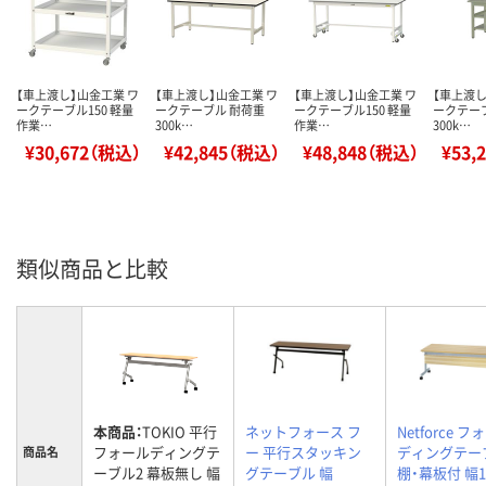
【車上渡し】山金工業 ワ
【車上渡し】山金工業 ワ
【車上渡し】山金工業 ワ
【車上渡し
ークテーブル150 軽量
ークテーブル 耐荷重
ークテーブル150 軽量
ークテー
作業…
300k…
作業…
300k…
¥30,672（税込）
¥42,845（税込）
¥48,848（税込）
¥53,
類似商品と比較
本商品：
TOKIO 平行
ネットフォース フ
Netforce 
フォールディングテ
ー 平行スタッキン
ディングテー
商品名
ーブル2 幕板無し 幅
グテーブル 幅
棚・幕板付 幅1