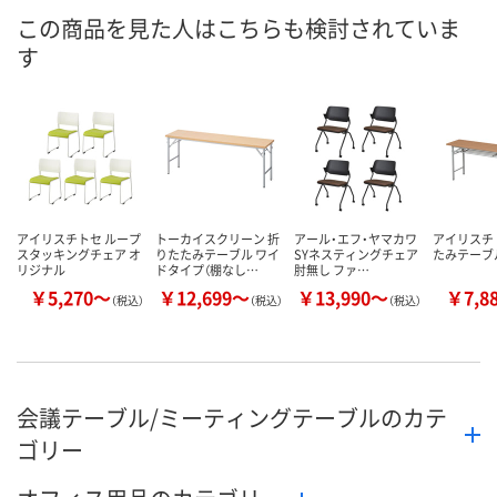
UH98329
UH98330
UH98333
号
この商品を見た人はこちらも検討されていま
す
あり
入荷待ち
8点
在庫
ご注文後、お届けに
8月7日（金）
ついてご連絡いたし
8月7日（金）
お届け日
ます
数量
数量
数量
アイリスチトセ ループ
トーカイスクリーン 折
アール・エフ・ヤマカワ
アイリスチ
カゴへ
カゴへ
カ
スタッキングチェア オ
りたたみテーブル ワイ
SYネスティングチェア
たみテーブ
リジナル
ドタイプ（棚なし…
肘無し ファ…
￥5,270～
￥12,699～
￥13,990～
￥7,8
（税込）
（税込）
（税込）
会議テーブル/ミーティングテーブルのカテ
ゴリー