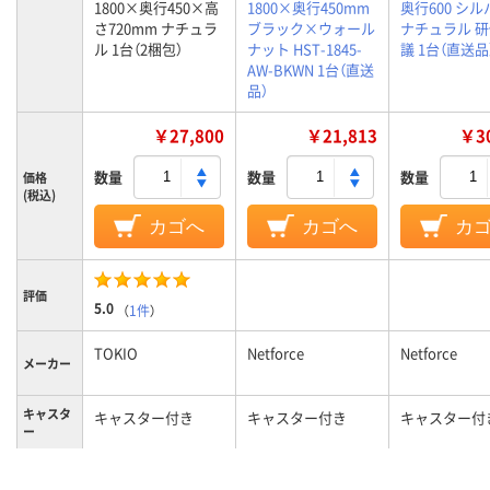
1800×奥行450×高
1800×奥行450mm
奥行600 シ
さ720mm ナチュラ
ブラック×ウォール
ナチュラル 研
ル 1台（2梱包）
ナット HST-1845-
議 1台（直送品
AW-BKWN 1台（直送
品）
￥27,800
￥21,813
￥30
数量
数量
数量
価格
(税込)
カゴへ
カゴへ
カ
評価
5.0
（
1件
）
TOKIO
Netforce
Netforce
メーカー
キャスタ
キャスター付き
キャスター付き
キャスター付
ー
27kg
21kg
27.1kg
質量