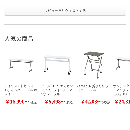
レビューをリクエストする
人気の商品
アイリスチトセ フォー
アール・エフ・ヤマカワ
YAMAZEN 折りたたみ
サンテック 
ルディングテーブル ホ
シンプルフォールディ
ミニテーブル
ディングテ
ワイト
ングテーブル
1500/180…
￥16,990～
￥5,498～
￥4,203～
￥24,3
（税込）
（税込）
（税込）