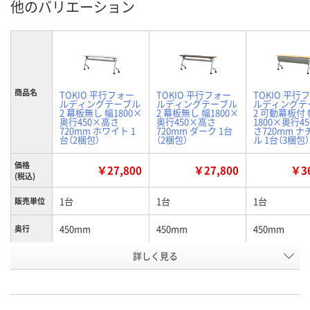
他のバリエーション
商品名
TOKIO 平行フォー
TOKIO 平行フォー
TOKIO 平行
ルディングテーブル
ルディングテーブル
ルディングテ
2 幕板無し 幅1800×
2 幕板無し 幅1800×
2 可動幕板付 
奥行450×高さ
奥行450×高さ
1800×奥行4
720mm ホワイト 1
720mm ダーク 1台
さ720mm 
台（2梱包）
（2梱包）
ル 1台（3梱包）
価格
￥27,800
￥27,800
￥36
(税込)
1台
1台
1台
販売単位
450mm
450mm
450mm
奥行
詳しく見る
幕板なし
幕板なし
幕板付
種別2
ホワイト
ダーク
ナチュラル
カラー
お申込番