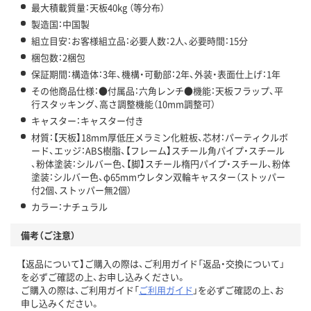
最大積載質量：天板40kg （等分布）
製造国：中国製
組立目安：お客様組立品：必要人数：2人、必要時間：15分
梱包数：2梱包
保証期間：構造体：3年、機構・可動部：2年、外装・表面仕上げ：1年
その他商品仕様：●付属品：六角レンチ●機能：天板フラップ、平
行スタッキング、高さ調整機能（10mm調整可）
キャスター：キャスター付き
材質：【天板】18mm厚低圧メラミン化粧板、芯材：パーティクルボ
ード、エッジ：ABS樹脂、【フレーム】スチール角パイプ・スチール
、粉体塗装：シルバー色、【脚】スチール楕円パイプ・スチール、粉体
塗装：シルバー色、φ65mmウレタン双輪キャスター（ストッパー
付2個、ストッパー無2個）
カラー：ナチュラル
備考（ご注意）
【返品について】ご購入の際は、ご利用ガイド「返品・交換について」
を必ずご確認の上、お申し込みください。
ご購入の際は、ご利用ガイド「
ご利用ガイド
」を必ずご確認の上、お
申し込みください。