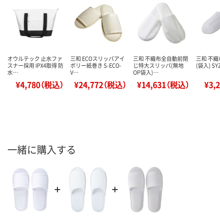
オウルテック 止水ファ
三和 ECOスリッパアイ
三和 不織布全自動前閉
三和 不
スナー採用 IPX4取得 防
ボリー紙巻き S-ECO-
じ特大スリッパ(無地
(袋入) SY
水…
V…
OP袋入)…
¥4,780（税込）
¥24,772（税込）
¥14,631（税込）
¥3,
一緒に購入する