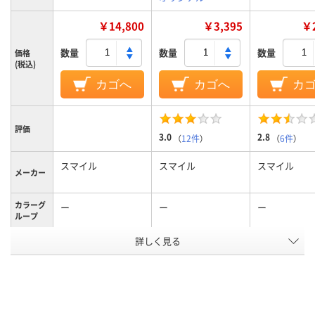
￥14,800
￥3,395
￥2
数量
数量
数量
価格
(税込)
カゴへ
カゴへ
カ
評価
3.0
2.8
（
12件
）
（
6件
）
スマイル
スマイル
スマイル
メーカー
カラーグ
ー
ー
ー
ループ
詳しく見る
使い捨て
使い捨て
使い捨て
機能
EVA
EVA
EVA
底の材質
アスクル
商品環境
10
10