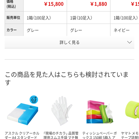
価格
￥15,800
￥1,880
￥15
(税込)
1箱（100足入）
1袋（10足入）
1箱（100足入）
販売単位
グレー
グレー
ネイビー
カラー
お申込番
詳しく見る
AR61952
AR27007
AR61949
号
入荷待ち
1点
あり
在庫
ご注文後、お届けに
この商品を見た人はこちらも検討されていま
ついてご連絡いたし
8月7日（金）
8月7日（金）
お届け日
す
ます
数量
数量
数量
カゴへ
カゴへ
カ
アスクル クリアーホル
「現場のチカラ」 品質管
ティッシュペーパー ボ
ヤマト メ
ダー A4 スタンダード
理用スムス手袋 マチ無
ックス 150組 5箱入 ア
テープ詰替