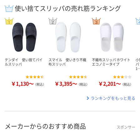
使い捨てスリッパの売れ筋ランキング
テンダイ 使い捨てパイ
スマイル 使いきり不織
不織布スリッパ ホワイト
小
ルスリッパ
布スリッパ
エコノミータイプ
パ
1
￥1,130～
￥3,395～
￥2,201～
（税込）
（税込）
（税込）
ランキングをもっと見る
メーカーからのおすすめ商品
スポンサー