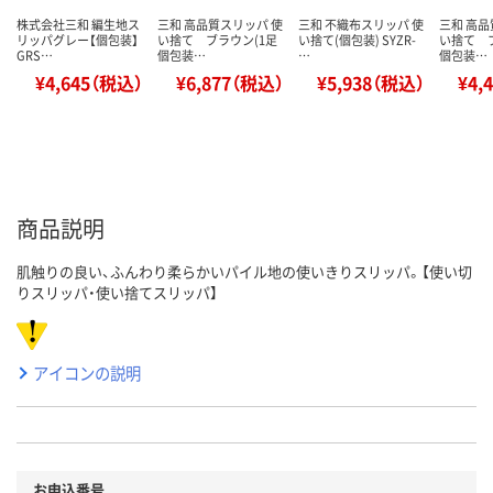
株式会社三和 編生地ス
三和 高品質スリッパ 使
三和 不織布スリッパ 使
三和 高品
リッパグレー【個包装】
い捨て ブラウン(1足
い捨て(個包装) SYZR-
い捨て 
GRS…
個包装…
…
個包装…
¥4,645（税込）
¥6,877（税込）
¥5,938（税込）
¥4,
商品説明
肌触りの良い、ふんわり柔らかいパイル地の使いきりスリッパ。【使い切
りスリッパ・使い捨てスリッパ】
アイコンの説明
お申込番号