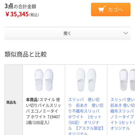
3点
の合計金額
カゴへ
￥35,345
（税込）
開く
類似商品と比較
本商品：
スマイル 使
スリッパ 使い切
スリッパ 使
商品名
い切りパイルスリッ
り 前あき 使い切
前あき 使い
パ エコノミータイ
り不織布スリッパ
織布スリッパ
プ ホワイト 719407
ホワイト 1セット
ノミータイプ
1箱（100足入）
（50足） オリジナ
イト 1セット（
ル 【アスクル限定】
オリジナル
オリジナル