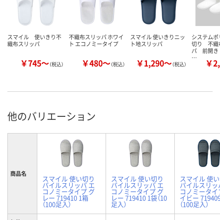
スマイル 使いきり不
不織布スリッパ ホワイ
スマイル 使いきりニッ
システムポ
織布スリッパ
ト エコノミータイプ
ト地スリッパ
切り 不織
パ 前開
…
￥745～
￥480～
￥1,290～
￥2,
（税込）
（税込）
（税込）
他のバリエーション
商品名
スマイル 使い切り
スマイル 使い切り
スマイル 使
パイルスリッパ エ
パイルスリッパ エ
パイルスリッ
コノミータイプ グ
コノミータイプ グ
コノミータイ
レー 719410 1箱
レー 719410 1袋（10
イビー 71940
（100足入）
足入）
（100足入）