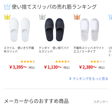
使い捨てスリッパの売れ筋ランキング
スマイル 使いきり不織
テンダイ 使い捨てパイ
不織布スリッパ ホワイト
小
布スリッパ
ルスリッパ
エコノミータイプ
パ
1
￥3,395～
￥1,130～
￥2,380～
（税込）
（税込）
（税込）
ランキングをもっと見る
メーカーからのおすすめ商品
スポンサー