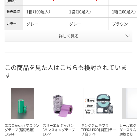
(税込)
1箱（100足入）
1袋（10足入）
1箱（100足入）
販売単位
グレー
グレー
ブラウン
カラー
お申込番
詳しく見る
AR61952
AR27007
AR61948
号
入荷待ち
1点
入荷待ち
在庫
ご注文後、お届けに
ご注文後、お
この商品を見た人はこちらも検討されていま
ついてご連絡いたし
8月9日（日）
ついてご連絡
お届け日
す
ます
ます
数量
数量
数量
カゴへ
カゴへ
カ
エスコ（esco） マスキン
スリーエム ジャパン
キングジム テプラ
レール式ク
グテープ（超弱粘着）
3M マスキングテープ
TEPRA PRO【純正】テー
ダースリム
EA944…
EXPP
プ 白ラベ…
10枚とじ