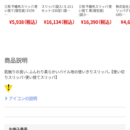
三和 不織布スリッパ 使
スリッパ（袋入） S-13 1
三和 不織布スリッパ 使
株式会社
い捨て(個包装) SYZR-
セット（150足）（直…
い捨て 黒(個包装)
リッパグ
…
(袋:5…
GRS…
¥5,938（税込）
¥16,134（税込）
¥16,390（税込）
¥4,
商品説明
肌触りの良い、ふんわり柔らかいパイル地の使いきりスリッパ。【使い切
りスリッパ・使い捨てスリッパ】
アイコンの説明
お申込番号