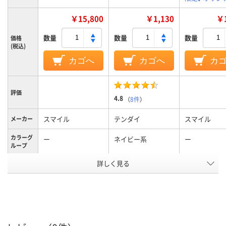
￥15,800
￥1,130
￥1
数量
数量
数量
価格
(税込)
カゴへ
カゴへ
カ
評価
4.8
（
8件
）
スマイル
テンダイ
スマイル
メーカー
カラーグ
ー
ネイビー系
ー
ループ
詳しく見る
使い捨て
使い捨て
使い捨て
機能
EVA
EVA
EVA
底の材質
アスクル
商品環境
10
スコア