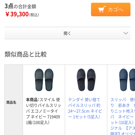
3点
の合計金額
カゴへ
￥39,300
（税込）
開く
類似商品と比較
本商品：
スマイル 使
テンダイ 使い捨て
スリッパ 使
商品名
い切りパイルスリッ
パイルスリッパ 約
り 前あき 
パ エコノミータイ
24～27.5cm ネイビ
りニット地ス
プ ネイビー 719409
ー 1セット（5足入）
パ ネイビー
1箱（100足入）
ット（10足入
ジナル 【ア
限定】 オリジ