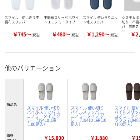
スマイル 使いきり不
不織布スリッパ ホワイ
スマイル 使いきりニッ
システムポ
織布スリッパ
ト エコノミータイプ
ト地スリッパ
切り 不織
パ 前開
…
￥745～
￥480～
￥1,290～
￥2,
（税込）
（税込）
（税込）
他のバリエーション
商品名
スマイル 使い切り
スマイル 使い切り
スマイル 使
パイルスリッパ エ
パイルスリッパ エ
パイルスリッ
コノミータイプ グ
コノミータイプ グ
コノミータイ
レー 719410 1箱
レー 719410 1袋（10
ラウン 71940
（100足入）
足入）
（100足入）
価格
￥15,800
￥1,880
￥15