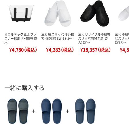
オウルテック 止水ファ
三和 紙スリッパ 使い捨
三和 リサイクル不織布
三和 不
スナー採用 IPX4取得 防
て(個包装) SW-68-5…
スリッパ前開き黒(袋
じスリッパ
水…
入) SY…
SYZR…
¥4,780（税込）
¥4,283（税込）
¥18,357（税込）
¥4,
一緒に購入する