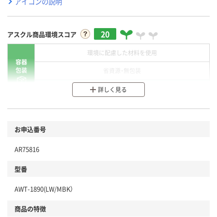
アイコンの説明
20
アスクル商品環境スコア
環境に配慮した材料を使用
容器
包装
省資源・無包装
分別・リサイクルしやすい設計
詳しく見る
環境に配慮した材料を使用
商品
お申込番号
本体
省資源・省エネ・節水
AR75816
分別・リサイクルしやすい設計
型番
独自の回収スキームがある
仕組
AWT-1890(LW/MBK）
アスクルで資源循環している
商品の特徴
温室効果ガスなどの削減