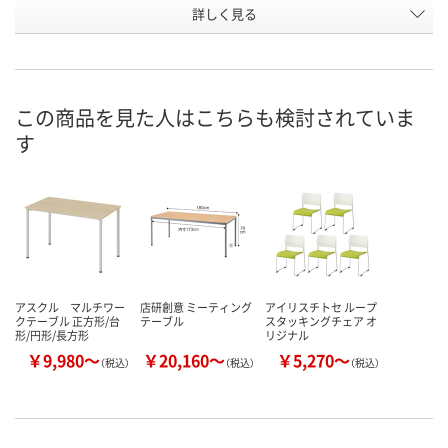
詳しく見る
750mm
750mm
750mm
奥行
天板：ホワイト、脚：
天板：ダークウッド、
天板：ライトウ
カラー
ホワイト
脚：ブラック
脚：ブラック
お申込番
この商品を見た人はこちらも検討されていま
AR75784
AR75787
AR75786
号
す
あり
あり
あり
在庫
8月11日（火）
8月11日（火）
8月11日（火）
お届け日
数量
数量
数量
カゴへ
カゴへ
カ
アスクル マルチワー
店研創意 ミーティング
アイリスチトセ ループ
クテーブル 正方形/台
テーブル
スタッキングチェア オ
形/円形/長方形
リジナル
￥9,980～
￥20,160～
￥5,270～
（税込）
（税込）
（税込）