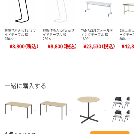
林製作所 AnoTana サ
林製作所 AnoTana サ
YAMAZEN フォールデ
【車上渡し
イドテーブル 幅
イドテーブル 幅
ィングテーブル 幅
ークテー
250×…
250×…
1800…
300k…
¥8,800（税込）
¥8,800（税込）
¥23,530（税込）
¥42,
一緒に購入する