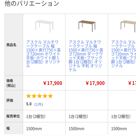
他のバリエーション
アスクル マルチワ
アスクル マルチワ
アスクル マ
商品名
ークテーブル 幅
ークテーブル 幅
ークテーブル
1500×奥行750×高
1500×奥行750×高
1500×奥行7
さ720mm ホワイト
さ720mm ダークウ
さ720mm 
天板・ホワイト脚 1
ッド天板・ブラック
ッド天板・ブ
台（2梱包） オリジナ
脚 1台（2梱包） オリ
脚 1台（2梱包
ル
ジナル 平机 オリジ
ジナル
ナル
価格
￥17,900
￥17,900
￥17
(税込)
評価
5.0
（
1件
）
1台（2梱包）
1台（2梱包）
1台（2梱包）
販売単位
1500mm
1500mm
1500mm
幅