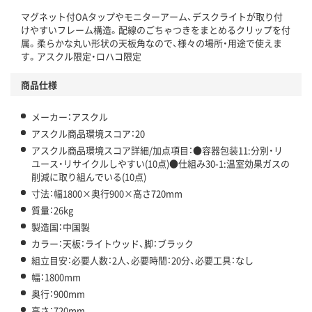
マグネット付OAタップやモニターアーム、デスクライトが取り付
この商品の環境配慮ポイントです。下記商品詳細「
けやすいフレーム構造。配線のごちゃつきをまとめるクリップを付
アスクル商品環境スコア詳細／加点項目
」で確認できます。
属。柔らかな丸い形状の天板角なので、様々の場所・用途で使えま
す。アスクル限定・ロハコ限定
商品仕様
メーカー：アスクル
アスクル商品環境スコア：20
アスクル商品環境スコア詳細/加点項目：●容器包装11:分別・リ
ユース・リサイクルしやすい(10点)●仕組み30-1:温室効果ガスの
削減に取り組んでいる(10点)
寸法：幅1800×奥行900×高さ720mm
質量：26kg
製造国：中国製
カラー：天板：ライトウッド、脚：ブラック
組立目安：必要人数：2人、必要時間：20分、必要工具：なし
幅：1800mm
奥行：900mm
高さ：720mm