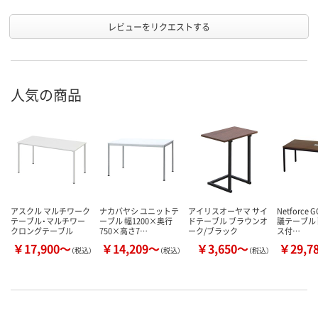
レビューをリクエストする
人気の商品
アスクル マルチワーク
ナカバヤシ ユニットテ
アイリスオーヤマ サイ
Netforce 
テーブル・マルチワー
ーブル 幅1200×奥行
ドテーブル ブラウンオ
議テーブル
クロングテーブル
750×高さ7…
ーク/ブラック
ス付…
￥17,900～
￥14,209～
￥3,650～
￥29,7
（税込）
（税込）
（税込）