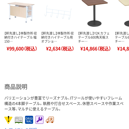
【軒先渡し】林製作所 収
【軒先渡し】林製作所 収
【軒先渡し】Y2K カフェ
【軒先渡し
納付きハイテーブル 幅
納付きハイテーブル用
テーブル600角天板ス
テーブル6
150…
オプショ…
チー…
チー…
¥99,600（税込）
¥2,634（税込）
¥14,866（税込）
¥14,
商品説明
バリエーションが豊富でリーズナブル、ITツールが使いやすいフレーム
構造の4本脚テーブル。執務や打合せスペース、休憩スペースや作業スペ
ース等、マルチに使えるテーブル。