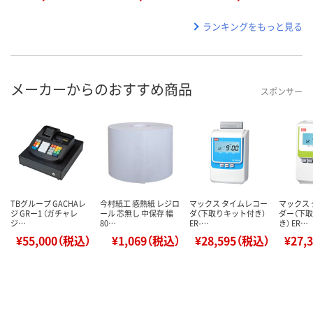
ランキングをもっと見る
メーカーからのおすすめ商品
スポンサー
TBグループ GACHAレ
今村紙工 感熱紙 レジロ
マックス タイムレコー
マックス
ジ GRー1 （ガチャレ
ール 芯無し 中保存 幅
ダ（下取りキット付き）
ダー（下
ジ…
80…
ER-…
き） ER…
¥55,000（税込）
¥1,069（税込）
¥28,595（税込）
¥27,