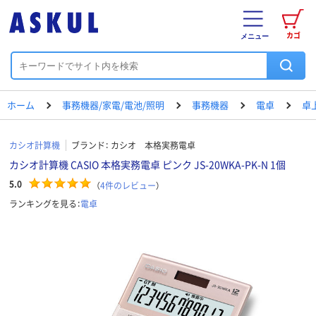
カゴ
メニュー
ホーム
事務機器/家電/電池/照明
事務機器
電卓
卓
カシオ計算機
ブランド：
カシオ 本格実務電卓
カシオ計算機 CASIO 本格実務電卓 ピンク JS-20WKA-PK-N 1個
5.0
（
4
件のレビュー
）
ランキングを見る：
電卓