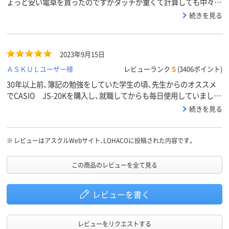
ょっと安い電卓を買ったのですがタッチが重くて計算しても中々合
わなくて困ってたのですが思い切って本格実務電卓を買ってみて感
続きを見る
動しました昔ように早打ちしてもタッチが軽いので計算を間違える
ことが無くなりましたやっぱりちょっと高めのがいいですね昔買っ
たのとモデルが似てますよかったですタッチのストレスがなくてス
2023年9月15日
ムーズに早打ちできます今度家用に違う色も買おうかなって思って
ます
ＡＳＫＵＬユーザー様
レビューランク
S
(3406ポイント)
30年以上前、簿記の勉強をしていた学生の頃、先生からのオススメ
でCASIO JS-20Kを購入し、就職してからも毎日使用していました
が、液晶が正常に表示されなくなった為、後継機を探して購入しまし
続きを見る
た。慣れもありますが、当時から抜群の使い心地で、現行品はさらに
使いやすくなっていました。安定感がよく、大きさがほぼ同じなの
に液晶は大きく見やすい、税込、税抜ボタンが上に追加されただけ
※
レビューはアスクルWebサイト、LOHACOに投稿された内容です。
で、キーの配列も全く同じ、キーの間隔も変わらないので、手元を見
ない自分には本当にありがたいです。色もピンクでとてもかわいい
この商品のレビューを全て見る
です。丈夫ですし、きっともう死ぬまで使います。
レビューを書く
レビューをリクエストする