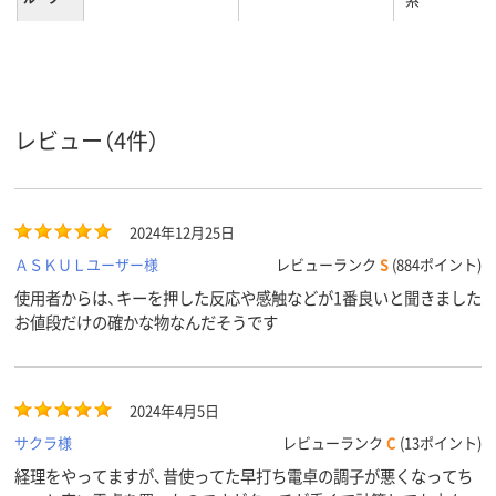
表示可能
12桁
12桁
桁数
5年
1年間
1年
保証期間
レビュー（4件）
2024年12月25日
ＡＳＫＵＬユーザー様
レビューランク
S
(884ポイント)
使用者からは、キーを押した反応や感触などが1番良いと聞きました
お値段だけの確かな物なんだそうです
2024年4月5日
サクラ様
レビューランク
C
(13ポイント)
経理をやってますが、昔使ってた早打ち電卓の調子が悪くなってち