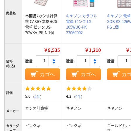
商品名
本商品：
カシオ計算
キヤノン カラフル
キヤノン 電卓 
機 CASIO 本格実務
電卓 ピンク LS-
SOB KS-126W
電卓 ピンク JS-
105WUC-PK
PG 1個
20WKA-PK-N 1個
2306C002
￥9,535
￥1,210
￥1
数量
数量
数量
価格
(税込)
カゴへ
カゴへ
カ
評価
5.0
4.2
（
4件
）
（
9件
）
カシオ計算機
キヤノン
キヤノン
メーカー
ピンク系
ピンク系
ゴールド系、
カラーグ
ループ
系