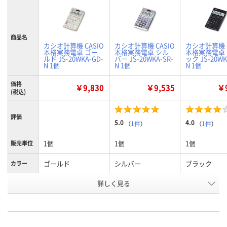
商品名
カシオ計算機 CASIO
カシオ計算機 CASIO
カシオ計算機 C
本格実務電卓 ゴー
本格実務電卓 シル
本格実務電卓
ルド JS-20WKA-GD-
バー JS-20WKA-SR-
ック JS-20WK
N 1個
N 1個
N 1個
価格
￥9,830
￥9,535
￥9
(税込)
評価
5.0
4.0
（
1件
）
（
1件
）
1個
1個
1個
販売単位
ゴールド
シルバー
ブラック
カラー
お申込番
詳しく見る
AR85298
AR85302
AR85285
号
6点
3点
あり
在庫