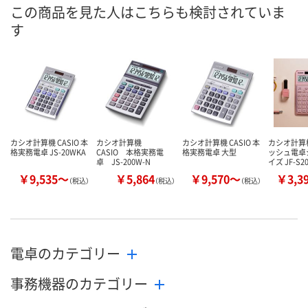
8月7日（金）
8月7日（金）
8月7日（金）
お届け日
この商品を見た人はこちらも検討されていま
す
数量
数量
数量
カゴへ
カゴへ
カ
カシオ計算機 CASIO 本
カシオ計算機
カシオ計算機 CASIO 本
カシオ計算
格実務電卓 JS-20WKA
CASIO 本格実務電
格実務電卓 大型
ッシュ電卓
卓 JS-200W-N
イズ JF-S2
￥9,535～
￥5,864
￥9,570～
￥3,3
（税込）
（税込）
（税込）
電卓のカテゴリー
事務機器のカテゴリー