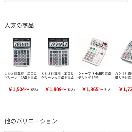
人気の商品
カシオ計算機 エコ＆
カシオ計算機 エコ＆
シャープ（SHARP）電卓
カシオ計算
グリーン中型卓上電卓
グリーン大型卓上電卓
チルト式 12桁
購入法対応
￥1,504～
￥1,809～
￥1,365～
￥1,7
（税込）
（税込）
（税込）
他のバリエーション