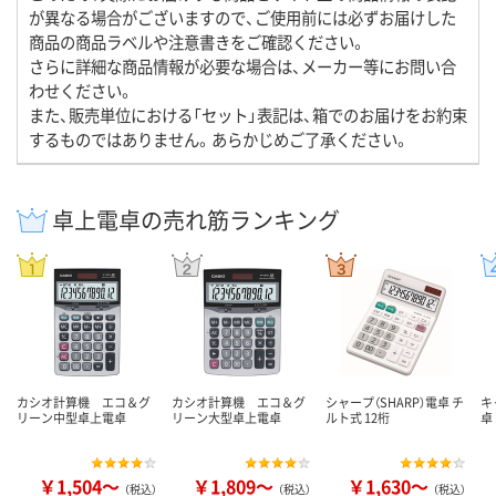
が異なる場合がございますので、ご使用前には必ずお届けした
商品の商品ラベルや注意書きをご確認ください。
さらに詳細な商品情報が必要な場合は、メーカー等にお問い合
わせください。
また、販売単位における「セット」表記は、箱でのお届けをお約束
するものではありません。あらかじめご了承ください。
卓上電卓の売れ筋ランキング
カシオ計算機 エコ＆グ
カシオ計算機 エコ＆グ
シャープ（SHARP）電卓 チ
キ
リーン中型卓上電卓
リーン大型卓上電卓
ルト式 12桁
卓
￥1,504～
￥1,809～
￥1,630～
（税込）
（税込）
（税込）