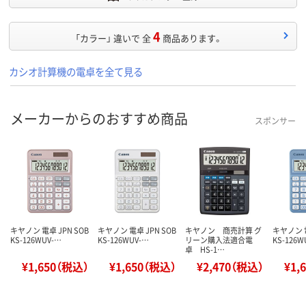
4
「カラー」 違いで 全
商品あります。
カシオ計算機の電卓を全て見る
メーカーからのおすすめ商品
スポンサー
キヤノン 電卓 JPN SOB
キヤノン 電卓 JPN SOB
キヤノン 商売計算 グ
キヤノン 電
KS-126WUV-…
KS-126WUV-…
リーン購入法適合電
KS-126W
卓 HS-1…
¥1,650（税込）
¥1,650（税込）
¥2,470（税込）
¥1,