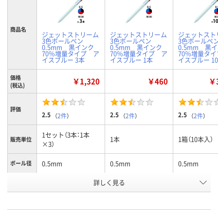
商品名
ジェットストリーム
ジェットストリーム
ジェットスト
3色ボールペン
3色ボールペン
3色ボール
0.5mm 黒インク
0.5mm 黒インク
0.5mm 黒
70％増量タイプ ア
70％増量タイプ ア
70％増量タ
イスブルー 3本
イスブルー 1本
イスブルー 1
価格
￥1,320
￥460
￥3
(税込)
評価
2.5
2.5
2.5
（
2件
）
（
2件
）
（
2件
）
1セット（3本：1本
1本
1箱（10本入）
販売単位
×3）
0.5mm
0.5mm
0.5mm
ボール径
詳しく見る
アイスブルー
アイスブルー
アイスブルー
軸色
お申込番
AR90928
AR90915
AR90937
号