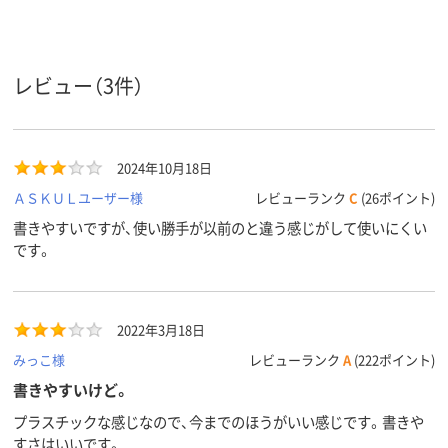
低粘度油性インク
油性インク
フリクション
インク種
類
（ゲルインク）
レビュー（3件）
12.8mm
12.2mm
12.8mm
軸径
黒・赤・青
黒・赤・青
インク色
2024年10月18日
アスクル
商品環境
85
ＡＳＫＵＬユーザー様
レビューランク
C
(26ポイント)
スコア
書きやすいですが、使い勝手が以前のと違う感じがして使いにくい
です。
2022年3月18日
みっこ様
レビューランク
A
(222ポイント)
書きやすいけど。
プラスチックな感じなので、今までのほうがいい感じです。書きや
すさはいいです。