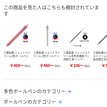
あり
あり
9点
在庫
この商品を見た人はこちらも検討されていま
す
8月11日（火）
8月11日（火）
8月11日（火）
お届け日
数量
数量
数量
カゴへ
カゴへ
カ
三菱鉛筆 ジェットスト
三菱鉛筆 ジェットスト
三菱鉛筆 ジェットスト
三菱鉛筆un
リーム3色ボールペン
リーム 3色ボールペン
リーム多色多機能ペン
ストリーム
用替芯 黒 インク…
能用替芯 
￥460～
￥460～
￥106～
￥
（税込）
（税込）
（税込）
多色ボールペンのカテゴリー
ボールペンのカテゴリー