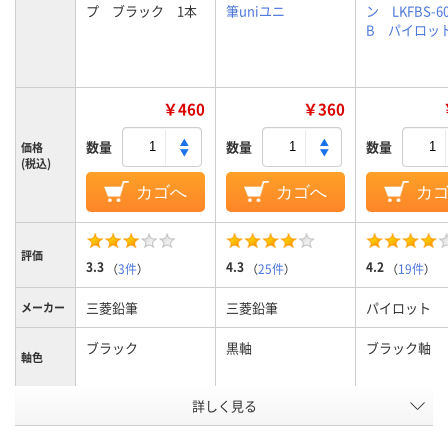
プ ブラック 1本
筆uniユニ
ン LKFBS-60
B パイロッ
￥460
￥360
数量
数量
数量
価格
(税込)
カゴへ
カゴへ
カ
評価
3.3
4.3
4.2
（
3件
）
（
25件
）
（
19件
）
三菱鉛筆
三菱鉛筆
パイロット
メーカー
ブラック
黒軸
ブラック軸
軸色
詳しく見る
0.5mm
0.5mm
0.5mm、0.5
ボール径
3色
3色
3色
色数