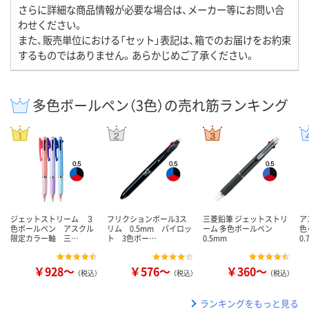
さらに詳細な商品情報が必要な場合は、メーカー等にお問い合
わせください。
また、販売単位における「セット」表記は、箱でのお届けをお約束
するものではありません。あらかじめご了承ください。
多色ボールペン（3色）の売れ筋ランキング
ジェットストリーム ３
フリクションボール3ス
三菱鉛筆 ジェットストリ
ア
色ボールペン アスクル
リム 0.5mm パイロッ
ーム 多色ボールペン
色
限定カラー軸 三…
ト 3色ボー…
0.5mm
0
￥928～
￥576～
￥360～
（税込）
（税込）
（税込）
ランキングをもっと見る