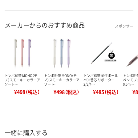
メーカーからのおすすめ商品
スポンサー
トンボ鉛筆 MONO（モ
トンボ鉛筆 MONO（モ
トンボ鉛筆 油性ボール
トンボ鉛
ノ）スモーキーカラーア
ノ）スモーキーカラーア
ペン替芯 リポーター
ペン モ
ソート…
ソート…
2/3/4…
0.5m…
¥498（税込）
¥498（税込）
¥485（税込）
¥
一緒に購入する