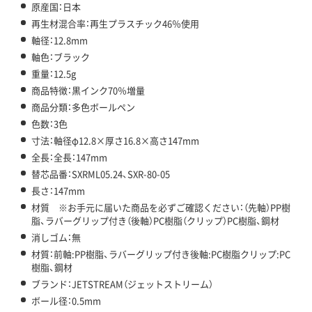
原産国：日本
再生材混合率：再生プラスチック46％使用
軸径：12.8mm
軸色：ブラック
重量：12.5g
商品特徴：黒インク70％増量
商品分類：多色ボールペン
色数：3色
寸法：軸径φ12.8×厚さ16.8×高さ147mm
全長：全長：147mm
替芯品番：SXRML05.24、SXR-80-05
長さ：147mm
材質 ※お手元に届いた商品を必ずご確認ください：（先軸）PP樹
脂、ラバーグリップ付き（後軸）PC樹脂（クリップ）PC樹脂、鋼材
消しゴム：無
材質：前軸:PP樹脂、ラバーグリップ付き後軸:PC樹脂クリップ:PC
樹脂、鋼材
ブランド：JETSTREAM（ジェットストリーム）
ボール径：0.5mm