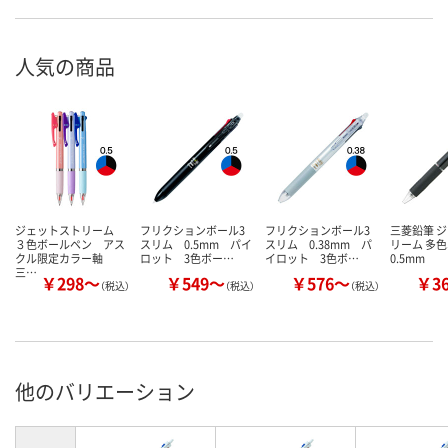
人気の商品
ジェットストリーム
フリクションボール3
フリクションボール3
三菱鉛筆 
３色ボールペン アス
スリム 0.5mm パイ
スリム 0.38mm パ
リーム 多
クル限定カラー軸
ロット 3色ボー…
イロット 3色ボ…
0.5mm
三…
￥298～
￥549～
￥576～
￥3
（税込）
（税込）
（税込）
他のバリエーション