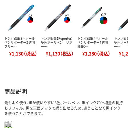
トンボ鉛筆 3色ボール
トンボ鉛筆【Reporter】
トンボ鉛筆 4色ボール
トンボ鉛筆【
ペンリポーター3 透明
多色ボールペン リポ
ペンリポーター4 透明
多色ボー
ブルー …
ー…
軸 BC…
ー…
¥1,130（税込）
¥1,130（税込）
¥1,280（税込）
¥1,
商品説明
最もよく使う、黒が使いやすい3色ボールペン。黒インク70％増量の長持
ちリフィル。黒を天面ノックで繰り出せるため、迷うことなく黒インク
を使うことができます。