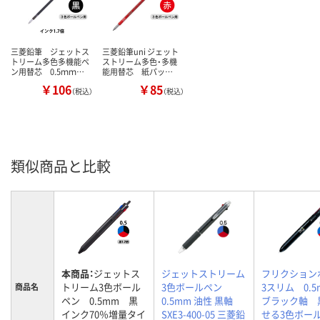
三菱鉛筆 ジェットス
三菱鉛筆uni ジェット
トリーム多色多機能ペ
ストリーム多色・多機
ン用替芯 0.5ｍｍ…
能用替芯 紙パッ…
￥106
￥85
（税込）
（税込）
類似商品と比較
本商品：
ジェットス
ジェットストリーム
フリクション
トリーム3色ボール
3色ボールペン
3スリム 0.
商品名
ペン 0.5mm 黒
0.5mm 油性 黒軸
ブラック軸 
インク70％増量タイ
SXE3-400-05 三菱鉛
せる3色ボー