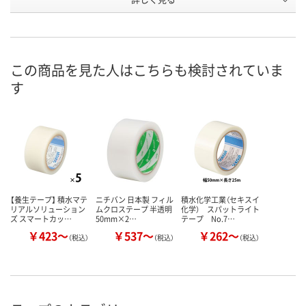
AR96216
AR96202
AR96220
号
あり
あり
2点
在庫
8月10日（月）
8月10日（月）
8月10日（月）
お届け日
この商品を見た人はこちらも検討されていま
す
数量
数量
数量
カゴへ
カゴへ
カ
【養生テープ】 積水マテ
ニチバン 日本製 フィル
積水化学工業（セキスイ
リアルソリューション
ムクロステープ 半透明
化学） スパットライト
ズ スマートカッ…
50mm×2…
テープ No.7…
￥423～
￥537～
￥262～
（税込）
（税込）
（税込）