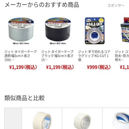
メーカーからのおすすめ商品
スポンサー
ジット タイガーテープ
ジット タイガーテープ
ジット 手で切れるコア
ジット 
透明 幅5cm×長さ
ブラック 幅5cm×長さ
ラグリップ KG-CUT 1
防水・防カ
150c…
15…
個
明 K…
¥1,199（税込）
¥1,199（税込）
¥999（税込）
¥1,
類似商品と比較