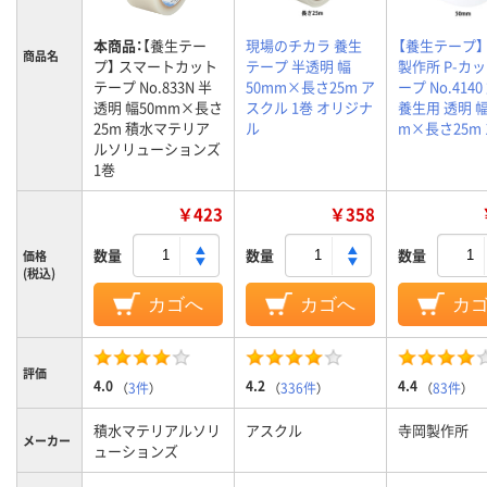
本商品：
【養生テー
現場のチカラ 養生
【養生テープ】
商品名
プ】 スマートカット
テープ 半透明 幅
製作所 P-カ
テープ No.833N 半
50mm×長さ25m ア
ープ No.414
透明 幅50mm×長さ
スクル 1巻 オリジナ
養生用 透明 幅
25m 積水マテリア
ル
m×長さ25m 
ルソリューションズ
1巻
￥423
￥358
数量
数量
数量
価格
(税込)
カゴへ
カゴへ
カ
評価
4.0
4.2
4.4
（
3件
）
（
336件
）
（
83件
）
積水マテリアルソリ
アスクル
寺岡製作所
メーカー
ューションズ