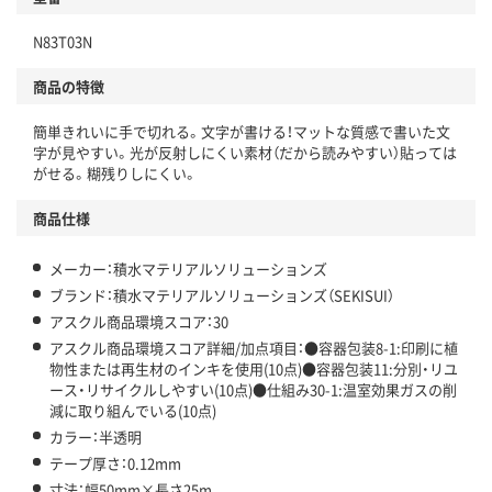
独自の回収スキームがある
N83T03N
仕組
アスクルで資源循環している
商品の特徴
温室効果ガスなどの削減
簡単きれいに手で切れる。文字が書ける！マットな質感で書いた文
この商品の環境配慮ポイントです。下記商品詳細「
字が見やすい。光が反射しにくい素材（だから読みやすい）貼っては
アスクル商品環境スコア詳細／加点項目
」で確認できます。
がせる。糊残りしにくい。
商品仕様
メーカー：積水マテリアルソリューションズ
ブランド：積水マテリアルソリューションズ（SEKISUI）
アスクル商品環境スコア：30
アスクル商品環境スコア詳細/加点項目：●容器包装8-1:印刷に植
物性または再生材のインキを使用(10点)●容器包装11:分別・リユ
ース・リサイクルしやすい(10点)●仕組み30-1:温室効果ガスの削
減に取り組んでいる(10点)
カラー：半透明
テープ厚さ：0.12mm
寸法：幅50mm×長さ25m