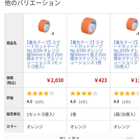
他のバリエーション
【養生テープ】 スマ
【養生テープ】 スマ
【養生テープ】
商品名
ートカットテープ
ートカットテープ
ートカットテ
No.833N オレンジ
No.833N オレンジ
No.833N オ
幅50mm×長さ25m
幅50mm×長さ25m
幅50mm×長
積水マテリアルソリ
積水マテリアルソリ
積水マテリア
ューションズ 1セッ
ューションズ 1巻
ューションズ 
ト（5巻入）
（30巻入）
価格
￥2,030
￥423
￥11
(税込)
評価
4.0
4.0
4.0
（
4件
）
（
4件
）
（
4件
）
1セット（5巻入）
1巻
1箱（30巻入）
販売単位
オレンジ
オレンジ
オレンジ
カラー
お申込番
詳しく見る