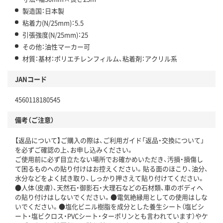
製造国：日本製
粘着力(N/25mm)：5.5
引張強度(N/25mm)：25
その他：油性マーカー可
材質：基材：ポリエチレンフィルム、粘着剤：アクリル系
JANコード
4560118180545
備考（ご注意）
【返品について】ご購入の際は、ご利用ガイド「返品・交換について」
を必ずご確認の上、お申し込みください。
ご使用前に必ず目立たない場所でお確かめいただき、汚損・損傷し
て困るものへの貼り付けはお控えください。貼る面のほこり、油分、
水分などをよく拭き取り、しっかり押さえて貼り付けてください。
●人体（皮膚）、天然石・御影石・大理石などの石材類、車のボディへ
の貼り付けはしないでください。●電気絶縁用としての使用はしな
いでください。●塩化ビニル樹脂を成分とした養生シート（塩ビシ
ート・塩ビクロス・PVCシート・ターポリンとも言われています）やケ