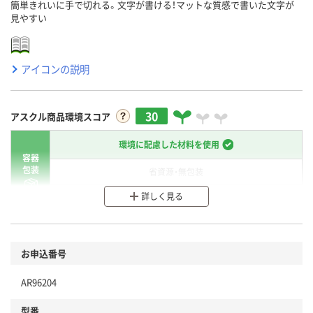
簡単きれいに手で切れる。文字が書ける！マットな質感で書いた文字が
見やすい
アイコンの説明
30
アスクル商品環境スコア
環境に配慮した材料を使用
容器
包装
省資源・無包装
詳しく見る
分別・リサイクルしやすい設計
環境に配慮した材料を使用
商品
お申込番号
本体
省資源・省エネ・節水
AR96204
分別・リサイクルしやすい設計
型番