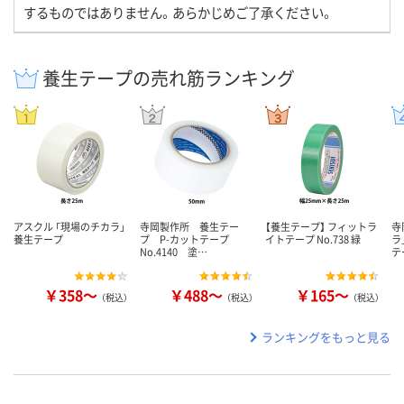
するものではありません。あらかじめご了承ください。
養生テープの売れ筋ランキング
アスクル 「現場のチカラ」
寺岡製作所 養生テー
【養生テープ】 フィットラ
寺
養生テープ
プ P-カットテープ
イトテープ No.738 緑
ラ
No.4140 塗…
テ
￥358～
￥488～
￥165～
（税込）
（税込）
（税込）
ランキングをもっと見る