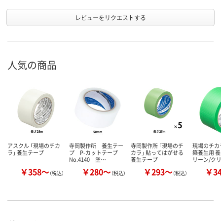
レビューをリクエストする
人気の商品
アスクル 「現場のチカ
寺岡製作所 養生テー
寺岡製作所 「現場のチ
現場のチカ
ラ」 養生テープ
プ P-カットテープ
カラ」 貼ってはがせる
築養生用 養
No.4140 塗…
養生テープ
リーン/ク
￥358～
￥280～
￥293～
￥3
（税込）
（税込）
（税込）