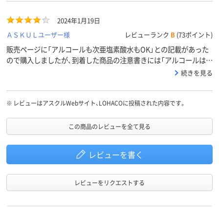
2024年1月19日
ＡＳＫＵＬユーザー様
レビューランク
B
(73ポイント)
販売ページに「アルコールも次亜塩素酸水もOK」との記載があった
ので購入しましたが、到着した商品の注意書きには「アルコールは入
れないでください」（要約）との記載があります。おそらく注意書き
続きを見る
の方が正しいので、アルコール使用を前提とされている方は注意し
てください。商品自体の品質は可不可なく普通です。
※
レビューはアスクルWebサイト、LOHACOに投稿された内容です。
この商品のレビューを全て見る
レビューを書く
レビューをリクエストする