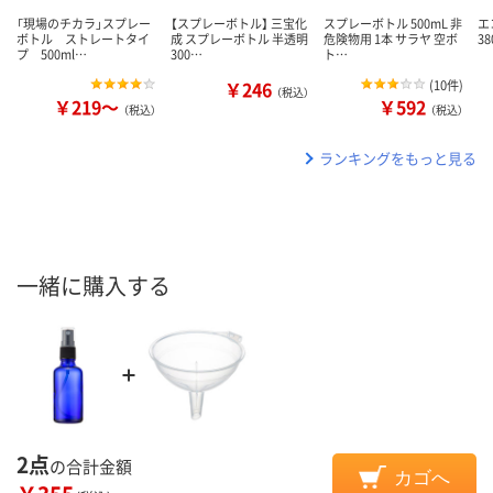
「現場のチカラ」スプレー
【スプレーボトル】 三宝化
スプレーボトル 500mL 非
エ
ボトル ストレートタイ
成 スプレーボトル 半透明
危険物用 1本 サラヤ 空ボ
38
プ 500ml…
300…
ト…
￥246
(
10件
)
（税込）
￥219～
￥592
（税込）
（税込）
ランキングをもっと見る
一緒に購入する
2点
の合計金額
カゴへ