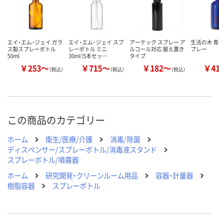
エイ・エム・ジェイ ガラ
エイ・エム・ジェイ スプ
アーテック スプレー ア
生活の木 
ス製スプレーボトル
レーボトル ミニ
ルコール対応 据え置き
プレー
50ml
30ml（5本セッ…
タイプ
￥253～
￥715～
￥182～
￥4
（税込）
（税込）
（税込）
この商品のカテゴリー
ホーム
衛生/医療/介護
消毒/除菌
ディスペンサー/スプレーボトル/消毒液スタンド
スプレーボトル/噴霧器
ホーム
研究開発・クリーンルーム用品
容器・計量器
樹脂容器
スプレーボトル