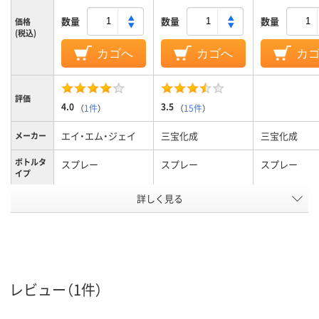
数量
数量
数量
価格
(税込)
カゴへ
カゴへ
カ
評価
4.0
3.5
（
1件
）
（
15件
）
エイ・エム・ジェイ
三宝化成
三宝化成
メーカー
ボトルタ
スプレー
スプレー
スプレー
イプ
詳しく見る
ブルー系
ホワイト系
クリア(透明・
カラーグ
ループ
系
アスクル
商品環境
25
スコア
レビュー（1件）