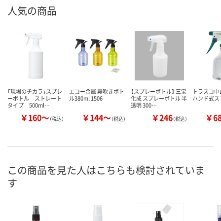
人気の商品
「現場のチカラ」スプレ
エコー金属 霧吹きボト
【スプレーボトル】 三宝
トラスコ中山
ーボトル ストレート
ル380ml 1506
化成 スプレーボトル 半
ハンド式ス
タイプ 500ml…
透明 300…
￥160～
￥144～
￥246
￥6
（税込）
（税込）
（税込）
この商品を見た人はこちらも検討されていま
す