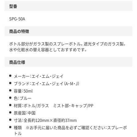
型番
SPG-50A
商品の特徴
ボトル部分がガラス製のスプレーボトル。遮光タイプのガラス製。
水や化粧水の替え容器としておすすめです。
商品仕様
メーカー：エイ・エム・ジェイ
ブランド：エイ・エム・ジェイ（A・M・J）
容量：50ml
色：ブルー
材質：ボトル/ガラス ミスト部・キャップ/PP
原産国：中国
寸法：全長約120mm×直径約37mm
種類 ※お手元に届いた商品を必ずご確認ください：スプレーボ
トル