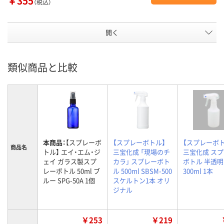
￥355
（税込）
開く
類似商品と比較
本商品：
【スプレーボ
【スプレーボトル】
【スプレーボト
商品名
トル】 エイ・エム・ジ
三宝化成 「現場のチ
三宝化成 ス
ェイ ガラス製スプ
カラ」 スプレーボト
ボトル 半透明
レーボトル 50ml ブ
ル 500ml SBSM-500
300ml 1本
ルー SPG-50A 1個
スケルトン1本 オリ
ジナル
￥253
￥219